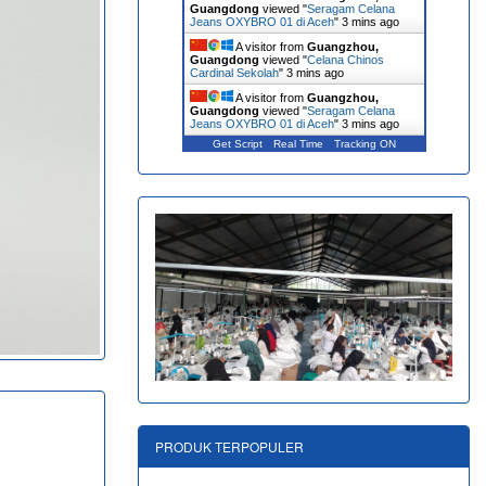
Guangdong
viewed "
Seragam Celana
Jeans OXYBRO 01 di Aceh
"
3 mins ago
A visitor from
Guangzhou,
Guangdong
viewed "
Celana Chinos
Cardinal Sekolah
"
3 mins ago
A visitor from
Guangzhou,
Guangdong
viewed "
Seragam Celana
Jeans OXYBRO 01 di Aceh
"
3 mins ago
Get Script
Real Time
Tracking ON
PRODUK TERPOPULER