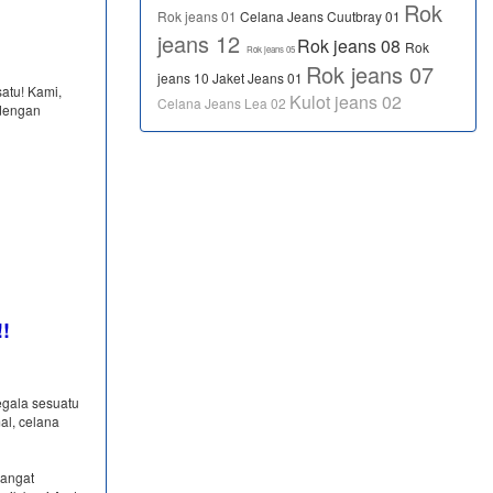
Rok
Rok jeans 01
Celana Jeans Cuutbray 01
jeans 12
Rok jeans 08
Rok
Rok jeans 05
Rok jeans 07
jeans 10
Jaket Jeans 01
satu! Kami,
Kulot jeans 02
Celana Jeans Lea 02
dengan
!!
egala sesuatu
al, celana
sangat