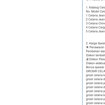
1. Katalog Cel
No. Model Cel
1 Celana Jean
2 Celana Jean
3 Celana Chin
4 Celana Carg
5 Celana Jean
2. Harga Spesi
🌟 Penawaran 
Pembelian dal
Diskon tambah
💰 Diskon Pela
Diskon eksklus
Bonus spesial 
GROSIR CEL
grosir celana k
grosir celana 
grosir celana 
grosir celana 
grosir celana 
grosir celana k
grosir celana 
grosir celana s