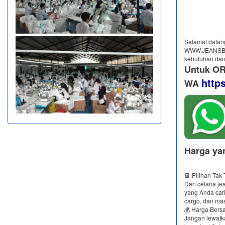
Selamat datang
WWW.JEANSBRO
kebutuhan dan
Untuk OR
http
WA
Harga ya
👖 Pilihan Tak
Dari celana je
yang Anda cari
cargo, dan mas
💰 Harga Bersa
Jangan lewatk