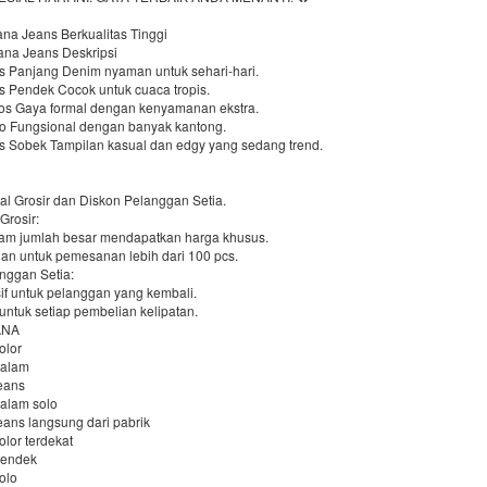
ana Jeans Berkualitas Tinggi
ana Jeans Deskripsi
s Panjang Denim nyaman untuk sehari-hari.
s Pendek Cocok untuk cuaca tropis.
os Gaya formal dengan kenyamanan ekstra.
o Fungsional dengan banyak kantong.
s Sobek Tampilan kasual dan edgy yang sedang trend.
al Grosir dan Diskon Pelanggan Setia.
Grosir:
am jumlah besar mendapatkan harga khusus.
an untuk pemesanan lebih dari 100 pcs.
nggan Setia:
if untuk pelanggan yang kembali.
untuk setiap pembelian kelipatan.
ANA
olor
dalam
jeans
dalam solo
jeans langsung dari pabrik
olor terdekat
pendek
olo