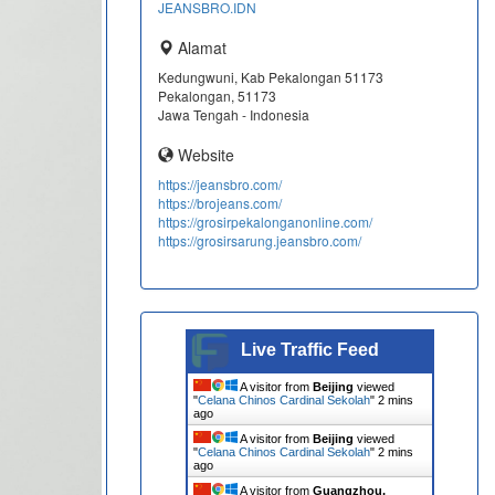
JEANSBRO.IDN
Alamat
Kedungwuni, Kab Pekalongan 51173
Pekalongan, 51173
Jawa Tengah - Indonesia
Website
https://jeansbro.com/
https://brojeans.com/
https://grosirpekalonganonline.com/
https://grosirsarung.jeansbro.com/
Live Traffic Feed
A visitor from
Beijing
viewed
"
Celana Chinos Cardinal Sekolah
"
2 mins
ago
A visitor from
Beijing
viewed
"
Celana Chinos Cardinal Sekolah
"
3 mins
ago
A visitor from
Guangzhou,