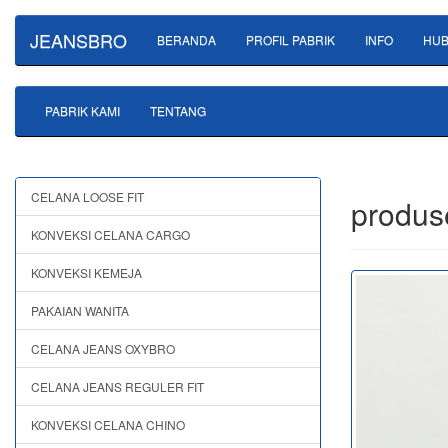
JEANSBRO
BERANDA
PROFIL PABRIK
INFO
HUB
PABRIK KAMI
TENTANG
CELANA LOOSE FIT
produs
KONVEKSI CELANA CARGO
KONVEKSI KEMEJA
PAKAIAN WANITA
CELANA JEANS OXYBRO
CELANA JEANS REGULER FIT
KONVEKSI CELANA CHINO