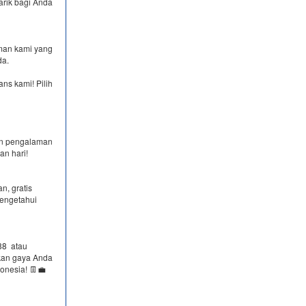
arik bagi Anda
man kami yang
da.
ns kami! Pilih
an pengalaman
an hari!
n, gratis
mengetahui
8​ atau
kan gaya Anda
onesia! 👖💼