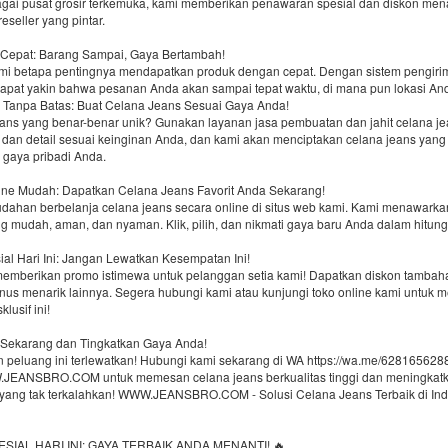
agai pusat grosir terkemuka, kami memberikan penawaran spesial dan diskon men
eseller yang pintar.
 Cepat: Barang Sampai, Gaya Bertambah!
 betapa pentingnya mendapatkan produk dengan cepat. Dengan sistem pengiri
dapat yakin bahwa pesanan Anda akan sampai tepat waktu, di mana pun lokasi An
i Tanpa Batas: Buat Celana Jeans Sesuai Gaya Anda!
eans yang benar-benar unik? Gunakan layanan jasa pembuatan dan jahit celana jea
 dan detail sesuai keinginan Anda, dan kami akan menciptakan celana jeans yang
gaya pribadi Anda.
line Mudah: Dapatkan Celana Jeans Favorit Anda Sekarang!
ahan berbelanja celana jeans secara online di situs web kami. Kami menawark
g mudah, aman, dan nyaman. Klik, pilih, dan nikmati gaya baru Anda dalam hitung
al Hari Ini: Jangan Lewatkan Kesempatan Ini!
 memberikan promo istimewa untuk pelanggan setia kami! Dapatkan diskon tambaha
onus menarik lainnya. Segera hubungi kami atau kunjungi toko online kami untuk 
lusif ini!
Sekarang dan Tingkatkan Gaya Anda!
 peluang ini terlewatkan! Hubungi kami sekarang di WA https://wa.me/6281656288
JEANSBRO.COM untuk memesan celana jeans berkualitas tinggi dan meningkat
yang tak terkalahkan! WWW.JEANSBRO.COM - Solusi Celana Jeans Terbaik di Ind
SIAL HARI INI: GAYA TERBAIK ANDA MENANTI! 🔥