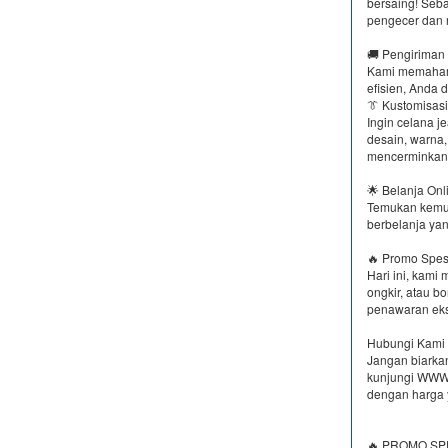
bersaing! Seb
pengecer dan r
🚚 Pengiriman
Kami memahami
efisien, Anda 
👔 Kustomisas
Ingin celana j
desain, warna,
mencerminkan 
🌟 Belanja On
Temukan kemud
berbelanja yan
🔥 Promo Spesi
Hari ini, kami
ongkir, atau b
penawaran eksk
Hubungi Kami 
Jangan biarkan
kunjungi WWW.
dengan harga 
🔥 PROMO SPE