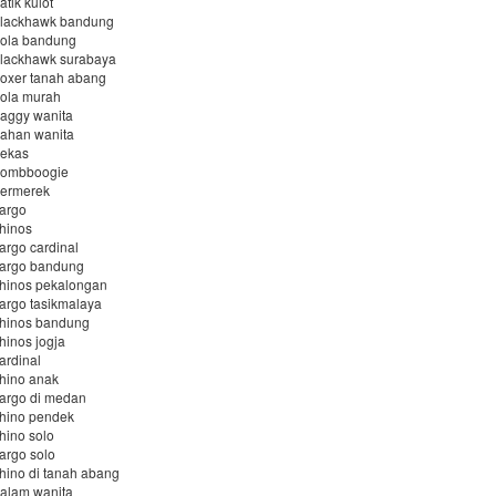
atik kulot
 blackhawk bandung
bola bandung
 blackhawk surabaya
boxer tanah abang
bola murah
baggy wanita
bahan wanita
bekas
 bombboogie
bermerek
cargo
chinos
cargo cardinal
 cargo bandung
chinos pekalongan
cargo tasikmalaya
chinos bandung
hinos jogja
ardinal
chino anak
cargo di medan
chino pendek
chino solo
cargo solo
chino di tanah abang
dalam wanita