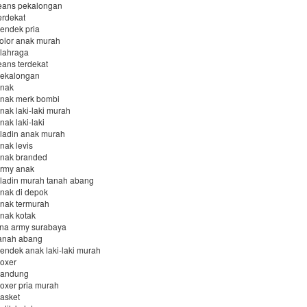
jeans pekalongan
erdekat
pendek pria
kolor anak murah
olahraga
eans terdekat
 pekalongan
anak
 anak merk bombi
anak laki-laki murah
nak laki-laki
aladin anak murah
nak levis
anak branded
army anak
aladin murah tanah abang
anak di depok
anak termurah
anak kotak
lana army surabaya
tanah abang
pendek anak laki-laki murah
boxer
 bandung
boxer pria murah
basket