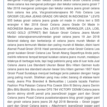
dress celana lea mengenal potongan dan tekstur celana jeans grosir 7
Mar 2018 mengenal potongan dan tekstur celana jeans grosir celana
from celana lea pria, Via:grosircelanajeans 90 Foto Celana Lea
GROSIR CELANA JEANS GRADE ORI MADE IN INDONESIA " LEVI'S
505 bekas grosir celana jeans grade ori made in china levi s 505
wrangler 4 Mei 2018 Grosir Celana Jeans Grade Ori Made in
iNDONESIA Bahan Jeans Oke. LEVI'S 505, WRANGLER, LEA, LOIS,
HUGO GOLD (STRRET) Beli Satuan Grosir Celana Jeans Murah
Medan celanajeansmurahmedan grosir celana jeans 19 Jan 2018
Selamat datang dan berbelanja di celana jeans murah Medan di
celana jeans termurah Medan dan paling murah di Medan, disini kami
Alamat Pusat Grosir 2018: Hasil penelusuran untuk Grosir Celana Lea
grosir kulakan Grosir Celana Lea Tanah Abang Sepertinya Anda perlu
melirik referensi tempat tempat kulakan celana jeans murah, meskipun
letaknya di berbagai kota, tapi bagi pebisnis yang ada di luar kota Jual
Celana Jeans Lea Standard Ukuran Besar Biru Hitam Garmen kudo
celana jeans lea standard ukuran besar biru hitam garmen 1607 Kami
Grosir Pusat Surabaya menjual berbagai jenis pakaian dengan harga
yang paling murah. Silahkan yang mau order, barang di etalase kami
ready Jeans Pria Branded & Berkualitas | Lazada lazada Fashion
Fashion Pria Pakaian Celana Pria Cowok Slim fit Skinny Jeans Denim
[Biru Blitz Bioblitz Biru donker DFS 784 VICTORY DENIM Celana jeans
denim skinny slimfit pensil pria jeansGrosir jogger pant dan Grosir
Celana jeans Pusat Celana pusatcelanajeans blog grosir jogger pant
dan grosir celana jeans jeans 26 Agt 2018 Beranda » Grosir jogger
pant dan Grosir Celana jeans » Attachment: jeansGrosir jogger pant