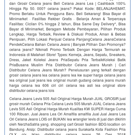
dan Grosir Celana jeans Beli Celana Jeans Lea | Cashback 100%
Hingga Rp 50. 000? celana jeans? Pakai Kode: BELANJAHEMAT.
Promo Berlaku Untuk Pengguna Baru. Beli Sekarang! Bisa Bayar di
Minimarket · Fasilitas Rekber Gratis · Belanja Aman & Terpercaya
Fasilitas: Cicilan 0% hingga 2 tahun, Bisa Same Day Delivery*, Bisa
Bayar di Minimarket, Beragam Metode Pembayaran, Pilihan Produk
Lengkap, Harga Terbaik, Review & Diskusi Produk, Aman & Bebas
Penipuan, Pilih Lokasi Penjual Celana PanjangCelana JeansCelana
PendekCelana Bahan Celana Jeans | Banyak Pilihan Dan Promonya?
celana jeans? Nikmati Promo Terbaik Dengan Harga Termurah se
Indonesia di Matahari Store! Types: Kemeja, Jeans, Sepatu, Sneakers,
Dress, Jaket Koleksi Jeans PriaSepatu Pria TerbaikKoleksi Batik
PriaBusana Muslim Pria Distributor Celana Jeans Murah | Cari
Distributor Celana Jeans Murah? Penelusuran yang terkait dengan
grosir celana jeans lea celana jeans lea kw super harga celana jeans
lea original jual jeans lea original murah gudang celana jeans murah
harga celana lea 606 ciri ciri celana lea asli lea original store
distributor celana jeans lois
Celana Jeans Levis 505 Asli Original Harga Murah JUAL GROSIR jual
grosir murah Celana Pria Celana Levis 505 Murah JUAL Celana Jeans
Levis 505 Asli Original Harga Murah Kualitas KW SUPER Harga Cuma
100 Ribuan. Jual Jeans Lea Ori Amalfila amalfila Jual Jual Jeans Lea
Ori Celana Jeans LOIS ori BUKAN lea wrangler levis di jual dan dikirim
oleh NerzhaSatria yang. shopping cart Grosir fashion BDG location on
Bandung. Arsip: Distributor celana jeans Surakarta Kota Fashion Pria
OLX olx iklan distributor celana jeans 26 Des 2018