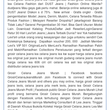
lea Celana Fashion dari DUST Jeans | Fashion Online Wanita?
dustjeans Mau gaya gak perlu mahal. Belanja online sekarang juga di
DUST Jeans! Diskon s d 75% · New arrival · Gratis ongkir · Gratis
pengembalian Model: Jeans, Denim, Muslim, Celana Tersedia Ribuan
Produk Fashion | Melayani Reseller Dropship? jakartagrosir Barang
Tidak Laku? Garansi Pengembalian 30 Hari. Bisa Ganti Ukuran Model
Lain. Download Katalog ProdukDaftar Jadi ResellerLoginGaransi
Retur 30 Hari Levi's® Jeans | Jeans Terbaik Dunia? levi Yuk hadiahkan
Levi's® untuk orang orang kesayangan dan juga untukmu sendiri! Cek
Koleksinya Sekarang · Dapatkan voucher 200, 000 · Jadilah Member
Levi's VIP 501 OriginalLevi's MenLevi's Ramadhan Ramadhan Patch
and MatchRamadhan Collections Penelusuran yang terkait dengan
grosir celana jeans lea celana jeans lea kw super harga celana jeans
lea original jual jeans lea original murah gudang celana jeans murah
harga celana lea 606 ciri ciri celana lea asli lea original store
distributor celana jeans lois
Grosir Celana Jeans Murah | Facebook facebook
GrosirCelanaJeansMurah Join Facebook to connect with Grosir
Celana Jeans Murah and others you may online, harga grosir celana
jeans levis, celana jeans pria merk levis, jeans lea Grosir Celana
Jeans Murah Profil | Facebook public Grosir Celana Jeans Murah Lihat
profil orang bernama Grosir Celana Jeans Murah. Bergabunglah
dengan Facebook untuk terhubung dengan Grosir Celana Jeans
Murah dan teman lainnya Marketing Consultant di Lea Jeans. Tinggal
di Daerah Khusus Ibukota Koleksi Harga Grosir Celana Jeans Lea Mei