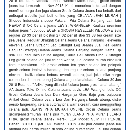
2018 Termurah. Donosu donosu. website koleksi harga grosir celana
jeans lea termurah 11 Nov 2018 Kami menerima informasi dengan
memfilter harga dan juga ulasan Grosir Celana Jeans Lea terbaik dari
pelbagai website jual beli online yang CELANA JEAN MURAH |
Shopee Indonesia shopee Pakaian Pria Celana Panjang Lain lain
READY STOK Celana jeans LEVIS, WRANGLER Kualitas premium
bahan jeans 1. 65. 000 ECER & GROSIR RESELLER WELCOME levis
reguler 28 33 pensil bioston 27 32 pensil ston 33 38 lea cream size
[lea Jeans Regular Straight] Celana Jeans Celana Panjang | elevenia
elevenia Jeans Straight Leg (Straight Leg Jeans) Jual [lea Jeans
Regular Straight] Celana Jeans Celana Panjang dengan Harga Rp
396. 000 dari Toko Online Xagala, Garut. Beli Aneka Produk Straight
Leg grosir celana lea jual celana wanita, jual celana murah eksekutif
kata tokomukena. info grosir celana lea grosir celana lea pelapak
grosir celana lealevi s bandung, lea regular celana celana panjang
elevenia, butik celana terbaru overall terbaru, jual jaket nike harga
celana lea di tanah abang | Celana argacelanalebaran Celana 30 Jun
2018 Beranda " Artikel yang ditandai 'celana jeans grosir tanah abang '
AA Jeans Toko Online Celana Jeans Levis LEA Wrangler Lois DC
Grosir Celana Jeans Lea Dan Harganya GrosirBaju grosirbajubaru
Artikel Grosir Celana Jeans Lea Dan Harganya tanah abang, distro
persib tangerang, celana cutbray pria warna cream, cara menggunting
celana jadi. JEANS PRIA MURAH ONLINE Grosir Celana Jeans
grosirjeanstermurah jeans pria murah JEANS PRIA Murah | JEANS
PRIA. grosir celana jeans? Merek: LEA Model: SLIM FIT PENCIL
Bahan: STRECH (MELAR) Warna: STUN Jual jual celana jeans lea
original beli harga murah di toko online dutafashion jual jual celana