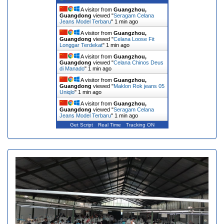
A visitor from
Guangzhou,
Guangdong
viewed "
Seragam Celana
Jeans Model Terbaru
"
1 min ago
A visitor from
Guangzhou,
Guangdong
viewed "
Celana Loose Fit
Longgar Terdekat
"
1 min ago
A visitor from
Guangzhou,
Guangdong
viewed "
Celana Chinos Deus
di Manado
"
1 min ago
A visitor from
Guangzhou,
Guangdong
viewed "
Maklon Rok jeans 05
Uniqlo
"
1 min ago
A visitor from
Guangzhou,
Guangdong
viewed "
Seragam Celana
Jeans Model Terbaru
"
1 min ago
Get Script
Real Time
Tracking ON