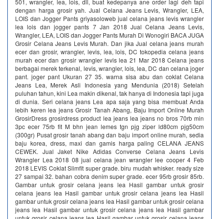
501, wrangler, lea, lois, dll, buat kedepanya ane order lagi deh tapi
dengan harga grosir yah. Jual Celana Jeans Levis, Wrangler, LEA,
LOIS dan Jogger Pants griyasoloweb jual celana jeans levis wrangler
lea lois dan jogger pants 7 Jan 2018 Jual Celana Jeans Levis,
Wrangler, LEA, LOIS dan Jogger Pants Murah Di Wonogiri BACA JUGA
Grosir Celana Jeans Levis Murah. Dan jika Jual celana jeans murah
ecer dan grosir, wrangler, levis, lea, lois, DC tokopedia celana jeans
murah ecer dan grosir wrangler levis lea 21 Mar 2018 Celana jeans
berbagai merek terkenal, levis, wrangler, lois, lea, DC dan celana joger
pant. joger pant Ukuran 27 35. warna sisa abu dan coklat Celana
Jeans Lea, Merek Asli Indonesia yang Mendunia (2018) Setelah
puluhan tahun, kini Lea makin dikenal, tak hanya di Indonesia tapi juga
di dunia. Seri celana jeans Lea apa saja yang bisa membuat Anda
lebih keren lea jeans Grosir Tanah Abang, Baju Import Online Murah
GrosirDress grosirdress product lea jeans lea jeans no bros 70rb min
3pc ecer 75rb fit M bhn jean lemes tgn pjg ziper ld80cm pjg50cm
(300gr) Pusat grosir tanah abang dan baju import online murah, sedia
baju korea, dress, maxi dan gamis harga paling CELANA JEANS
CEWEK. Jual Jaket Nike Adidas Converse Celana Jeans Levis
Wrangler Lea 2018 08 jual celana jean wrangler lee cooper 4 Feb
2018 LEVIS Coklat Slimfit super grade. biru mudah whisker. ready size
27 sampai 32. bahan cobra denim super grade. ecer 95rb grosir 85rb.
Gambar untuk grosir celana jeans lea Hasil gambar untuk grosir
celana jeans lea Hasil gambar untuk grosir celana jeans lea Hasil
gambar untuk grosir celana jeans lea Hasil gambar untuk grosir celana
jeans lea Hasil gambar untuk grosir celana jeans lea Hasil gambar
untuk grosir celana jeans lea Hasil gambar untuk grosir celana jeans