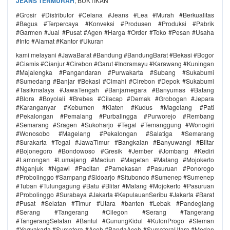
JEANS TERMURAH
, BUKTIKAN
#Grosir #Distributor #Celana #Jeans #Lea #Murah #Berkualitas
#Bagus #Terpercaya #Konveksi #Produsen #Produksi #Pabrik
#Garmen #Jual #Pusat #Agen #Harga #Order #Toko #Pesan #Usaha
#Info #Alamat #Kantor #Ukuran
kami melayani #JawaBarat #Bandung #BandungBarat #Bekasi #Bogor
#Ciamis #Cianjur #Cirebon #Garut #Indramayu #Karawang #Kuningan
#Majalengka #Pangandaran #Purwakarta #Subang #Sukabumi
#Sumedang #Banjar #Bekasi #Cimahi #Cirebon #Depok #Sukabumi
#Tasikmalaya #JawaTengah #Banjarnegara #Banyumas #Batang
#Blora #Boyolali #Brebes #Cilacap #Demak #Grobogan #Jepara
#Karanganyar #Kebumen #Klaten #Kudus #Magelang #Pati
#Pekalongan #Pemalang #Purbalingga #Purworejo #Rembang
#Semarang #Sragen #Sukoharjo #Tegal #Temanggung #Wonogiri
#Wonosobo #Magelang #Pekalongan #Salatiga #Semarang
#Surakarta #Tegal #JawaTimur #Bangkalan #Banyuwangi #Blitar
#Bojonegoro #Bondowoso #Gresik #Jember #Jombang #Kediri
#Lamongan #Lumajang #Madiun #Magetan #Malang #Mojokerto
#Nganjuk #Ngawi #Pacitan #Pamekasan #Pasuruan #Ponorogo
#Probolinggo #Sampang #Sidoarjo #Situbondo #Sumenep #Sumenep
#Tuban #Tulungagung #Batu #Blitar #Malang #Mojokerto #Pasuruan
#Probolinggo #Surabaya #Jakarta #KepulauanSeribu #Jakarta #Barat
#Pusat #Selatan #Timur #Utara #banten #Lebak #Pandeglang
#Serang #Tangerang #Cilegon #Serang #Tangerang
#TangerangSelatan #Bantul #GunungKidul #KulonProgo #Sleman
#Yogyakarta #Sumatera #Aceh #BandaAceh #SumateraUtara #Medan