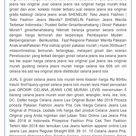
jeans lea original Jual celana jeans lea original harga murah bisa
grosir dan ecer, koleksi model terbaru jual celana jeans lea original
gratis katalog! celana jeans anak SHENELIN: Toko Jeans Fashion |
Toko Fashion Jeans Wanita? SHENELIN Fashion Jeans Wanita
Terbesar Indonesia | Trusted Seller Grosirtanahabang | Grosir Pakaian
Murah? grosirtanahabang Nikmati belanja grosiran secara online
dengan harga termurah dan terpercaya. Pembayaran Mudah ·
Berpengalaman · Berikualitas · Fast Respone Pakaian Wanita Pakaian
Anak anakPakaian Pria olshop grosir pakaian murah | mulai 30ribuan?
missonlineshop termurah, terlengkap, melayani grosir dan eceran
Penelusuran yang terkait dengan grosir celana jeans lea celana jeans
lea kw super harga celana jeans lea original jual jeans lea original
murah gudang celana jeans murah harga celana lea 606 ciri ciri
celana lea asli lea original store distributor celana jeans lois
JUAL 5 grosir celana jeans lois murah levis kisaran harga Rp 90ribu
inkuiri find?query=grosir celana jeans lois murah levis Hasil pencarian
jual GROSIR CELANA JEANS LOIS MURAH LEVIS menemukan 5
barang celana jeans murah ecer dan grosir, wrangler, levis, lea, lois,
DC. Daftar harga Celana Jeans Lea Original Bulan Mei 2018 Priceza
priceza Pakaian Fashion Jeans Pria Cek Harga Celana Jeans Lea
Original di Priceza. Update info harga dari produk Celana Jeans Lea
Original yang Anda inginkan dari jutaan Toko Online Lea Jeans Pria
Mei 2018 di Indonesia Priceprice Fashion Pria Cek Tren Fashion
Terkini Mei 2018 dan temukan Lea Jeans fashion apparel online Lea
Jeans Lea Jeans Regular Straight 606. 39. 01. 10 Celana Jeans Pria.
Mengenal Potongan Dan Tekstur Celana Jeans Grosir Celana Dress