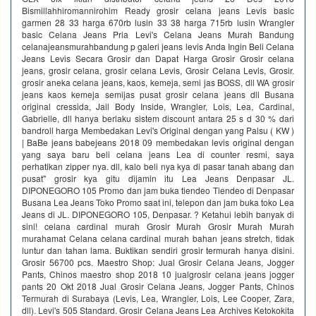
Bismillahhiromannirohim Ready grosir celana jeans Levis basic
garmen 28 33 harga 670rb lusin 33 38 harga 715rb lusin Wrangler
basic Celana Jeans Pria Levi's Celana Jeans Murah Bandung
celanajeansmurahbandung p galeri jeans levis Anda Ingin Beli Celana
Jeans Levis Secara Grosir dan Dapat Harga Grosir Grosir celana
jeans, grosir celana, grosir celana Levis, Grosir Celana Levis, Grosir.
grosir aneka celana jeans, kaos, kemeja, semi jas BOSS, dll WA grosir
jeans kaos kemeja semijas pusat grosir celana jeans dll Busana
original cressida, Jail Body Inside, Wrangler, Lois, Lea, Cardinal,
Gabrielle, dll hanya berlaku sistem discount antara 25 s d 30 % dari
bandroll harga Membedakan Levi's Original dengan yang Palsu ( KW )
| BaBe jeans babejeans 2018 09 membedakan levis original dengan
yang saya baru beli celana jeans Lea di counter resmi, saya
perhatikan zipper nya. dll, kalo beli nya kya di pasar tanah abang dan
pusat" grosir kya gitu dijamin itu Lea Jeans Denpasar JL.
DIPONEGORO 105 Promo dan jam buka tiendeo Tiendeo di Denpasar
Busana Lea Jeans Toko Promo saat ini, telepon dan jam buka toko Lea
Jeans di JL. DIPONEGORO 105, Denpasar. ? Ketahui lebih banyak di
sini! celana cardinal murah Grosir Murah Grosir Murah Murah
murahamat Celana celana cardinal murah bahan jeans stretch, tidak
luntur dan tahan lama. Buktikan sendiri grosir termurah hanya disini.
Grosir 56700 pcs. Maestro Shop: Jual Grosir Celana Jeans, Jogger
Pants, Chinos maestro shop 2018 10 jualgrosir celana jeans jogger
pants 20 Okt 2018 Jual Grosir Celana Jeans, Jogger Pants, Chinos
Termurah di Surabaya (Levis, Lea, Wrangler, Lois, Lee Cooper, Zara,
dll). Levi's 505 Standard. Grosir Celana Jeans Lea Archives Ketokokita