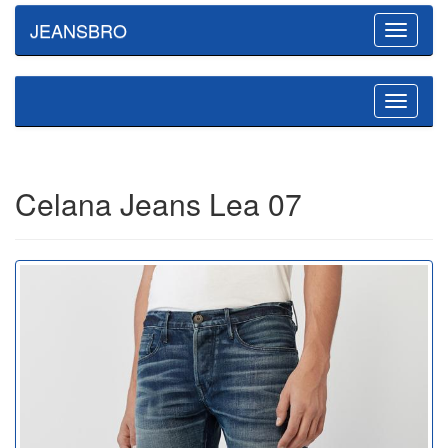
JEANSBRO
Toggle
navigatio
Toggle
navigatio
Celana Jeans Lea 07