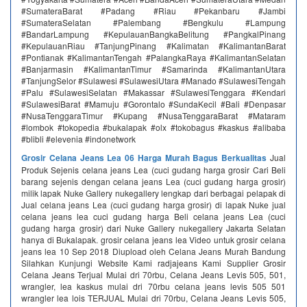
#SumateraBarat #Padang #Riau #Pekanbaru #Jambi
#SumateraSelatan #Palembang #Bengkulu #Lampung
#BandarLampung #KepulauanBangkaBelitung #PangkalPinang
#KepulauanRiau #TanjungPinang #Kalimatan #KalimantanBarat
#Pontianak #KalimantanTengah #PalangkaRaya #KalimantanSelatan
#Banjarmasin #KalimantanTimur #Samarinda #KalimantanUtara
#TanjungSelor #Sulawesi #SulawesiUtara #Manado #SulawesiTengah
#Palu #SulawesiSelatan #Makassar #SulawesiTenggara #Kendari
#SulawesiBarat #Mamuju #Gorontalo #SundaKecil #Bali #Denpasar
#NusaTenggaraTimur #Kupang #NusaTenggaraBarat #Mataram
#lombok #tokopedia #bukalapak #olx #tokobagus #kaskus #alibaba
#blibli #elevenia #indonetwork
Grosir Celana Jeans Lea 06 Harga Murah Bagus Berkualitas
Jual
Produk Sejenis celana jeans Lea (cuci gudang harga grosir Cari Beli
barang sejenis dengan celana jeans Lea (cuci gudang harga grosir)
milik lapak Nuke Gallery nukegallery lengkap dari berbagai pelapak di
Jual celana jeans Lea (cuci gudang harga grosir) di lapak Nuke jual
celana jeans lea cuci gudang harga Beli celana jeans Lea (cuci
gudang harga grosir) dari Nuke Gallery nukegallery Jakarta Selatan
hanya di Bukalapak. grosir celana jeans lea Video untuk grosir celana
jeans lea 10 Sep 2018 Diupload oleh Celana Jeans Murah Bandung
Silahkan Kunjungi Website Kami radjajeans Kami Supplier Grosir
Celana Jeans Terjual Mulai dri 70rbu, Celana Jeans Levis 505, 501,
wrangler, lea kaskus mulai dri 70rbu celana jeans levis 505 501
wrangler lea lois TERJUAL Mulai dri 70rbu, Celana Jeans Levis 505,