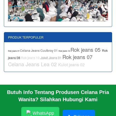
PRODUK TERPOPULER
Rok jeans 05
Celana Jeans Cuutbray 01
Rok
Rok jeans 01
Rok jeans 12
Rok jeans 07
jeans 08
Rok jeans 10
Jaket Jeans 01
Celana Jeans Lea 02
Kulot jeans 02
Butuh Info Tentang Produsen Celana Pria
BERANDA
Wanita? Silahkan Hubungi Kami
PROFIL PABRIK
INFO
HUBUNGI KAMI
WhatsApp