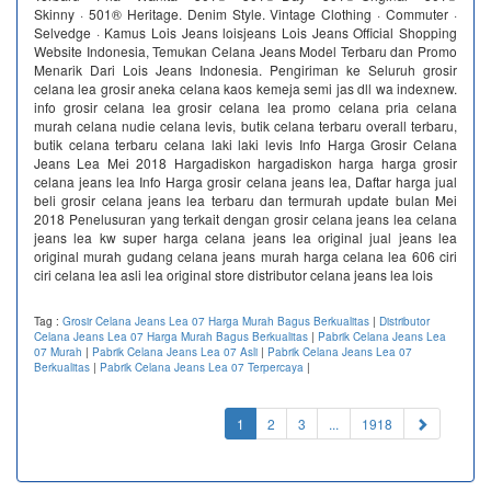
Skinny · 501® Heritage. Denim Style. Vintage Clothing · Commuter ·
Selvedge · Kamus Lois Jeans loisjeans Lois Jeans Official Shopping
Website Indonesia, Temukan Celana Jeans Model Terbaru dan Promo
Menarik Dari Lois Jeans Indonesia. Pengiriman ke Seluruh grosir
celana lea grosir aneka celana kaos kemeja semi jas dll wa indexnew.
info grosir celana lea grosir celana lea promo celana pria celana
murah celana nudie celana levis, butik celana terbaru overall terbaru,
butik celana terbaru celana laki laki levis Info Harga Grosir Celana
Jeans Lea Mei 2018 Hargadiskon hargadiskon harga harga grosir
celana jeans lea Info Harga grosir celana jeans lea, Daftar harga jual
beli grosir celana jeans lea terbaru dan termurah update bulan Mei
2018 Penelusuran yang terkait dengan grosir celana jeans lea celana
jeans lea kw super harga celana jeans lea original jual jeans lea
original murah gudang celana jeans murah harga celana lea 606 ciri
ciri celana lea asli lea original store distributor celana jeans lea lois
Tag :
Grosir Celana Jeans Lea 07 Harga Murah Bagus Berkualitas
|
Distributor
Celana Jeans Lea 07 Harga Murah Bagus Berkualitas
|
Pabrik Celana Jeans Lea
07 Murah
|
Pabrik Celana Jeans Lea 07 Asli
|
Pabrik Celana Jeans Lea 07
Berkualitas
|
Pabrik Celana Jeans Lea 07 Terpercaya
|
(current)
1
2
3
...
1918