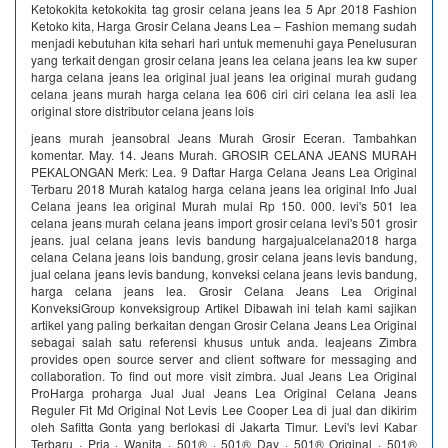
Ketokokita ketokokita tag grosir celana jeans lea 5 Apr 2018 Fashion
Ketoko kita, Harga Grosir Celana Jeans Lea – Fashion memang sudah
menjadi kebutuhan kita sehari hari untuk memenuhi gaya Penelusuran
yang terkait dengan grosir celana jeans lea celana jeans lea kw super
harga celana jeans lea original jual jeans lea original murah gudang
celana jeans murah harga celana lea 606 ciri ciri celana lea asli lea
original store distributor celana jeans lois
jeans murah jeansobral Jeans Murah Grosir Eceran. Tambahkan
komentar. May. 14. Jeans Murah. GROSIR CELANA JEANS MURAH
PEKALONGAN Merk: Lea. 9 Daftar Harga Celana Jeans Lea Original
Terbaru 2018 Murah katalog harga celana jeans lea original Info Jual
Celana jeans lea original Murah mulai Rp 150. 000. levi's 501 lea
celana jeans murah celana jeans import grosir celana levi's 501 grosir
jeans. jual celana jeans levis bandung hargajualcelana2018 harga
celana Celana jeans lois bandung, grosir celana jeans levis bandung,
jual celana jeans levis bandung, konveksi celana jeans levis bandung,
harga celana jeans lea. Grosir Celana Jeans Lea Original
KonveksiGroup konveksigroup Artikel Dibawah ini telah kami sajikan
artikel yang paling berkaitan dengan Grosir Celana Jeans Lea Original
sebagai salah satu referensi khusus untuk anda. leajeans Zimbra
provides open source server and client software for messaging and
collaboration. To find out more visit zimbra. Jual Jeans Lea Original
ProHarga proharga Jual Jual Jeans Lea Original Celana Jeans
Reguler Fit Md Original Not Levis Lee Cooper Lea di jual dan dikirim
oleh Safitta Gonta yang berlokasi di Jakarta Timur. Levi's levi Kabar
Terbaru · Pria · Wanita · 501® · 501® Day · 501® Original · 501®