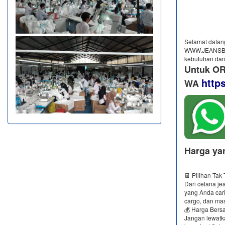
Selamat datang
WWW.JEANSBRO
kebutuhan dan
Untuk OR
http
WA
Harga ya
👖 Pilihan Tak
Dari celana je
yang Anda cari
cargo, dan mas
💰 Harga Bersa
Jangan lewatk