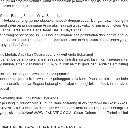
agai pusat grosir terkemuka, kami memberikan penawaran spesial dan diskon men
eseller yang pintar.
 Cepat: Barang Sampai, Gaya Bertambah!
 betapa pentingnya mendapatkan produk dengan cepat. Dengan sistem pengiri
dapat yakin bahwa pesanan Anda akan sampai tepat waktu, di mana pun lokasi An
i Tanpa Batas: Buat Celana Jeans Sesuai Gaya Anda!
eans yang benar-benar unik? Gunakan layanan jasa pembuatan dan jahit celana jea
 dan detail sesuai keinginan Anda, dan kami akan menciptakan celana jeans yang
gaya pribadi Anda.
line Mudah: Dapatkan Celana Jeans Favorit Anda Sekarang!
ahan berbelanja celana jeans secara online di situs web kami. Kami menawark
g mudah, aman, dan nyaman. Klik, pilih, dan nikmati gaya baru Anda dalam hitung
al Hari Ini: Jangan Lewatkan Kesempatan Ini!
 memberikan promo istimewa untuk pelanggan setia kami! Dapatkan diskon tambaha
onus menarik lainnya. Segera hubungi kami atau kunjungi toko online kami untuk 
lusif ini!
Sekarang dan Tingkatkan Gaya Anda!
 peluang ini terlewatkan! Hubungi kami sekarang di WA https://wa.me/6281656288
JEANSBRO.COM untuk memesan celana jeans berkualitas tinggi dan meningkat
yang tak terkalahkan! WWW.JEANSBRO.COM - Solusi Celana Jeans Terbaik di Ind
SIAL HARI INI: GAYA TERBAIK ANDA MENANTI! 🔥