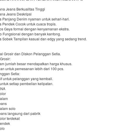
ana Jeans Berkualitas Tinggi
ana Jeans Deskripsi
s Panjang Denim nyaman untuk sehari-hari.
s Pendek Cocok untuk cuaca tropis.
os Gaya formal dengan kenyamanan ekstra.
o Fungsional dengan banyak kantong.
s Sobek Tampilan kasual dan edgy yang sedang trend.
al Grosir dan Diskon Pelanggan Setia.
Grosir:
am jumlah besar mendapatkan harga khusus.
an untuk pemesanan lebih dari 100 pcs.
nggan Setia:
if untuk pelanggan yang kembali.
untuk setiap pembelian kelipatan.
ANA
olor
dalam
jeans
dalam solo
jeans langsung dari pabrik
olor terdekat
pendek
olo