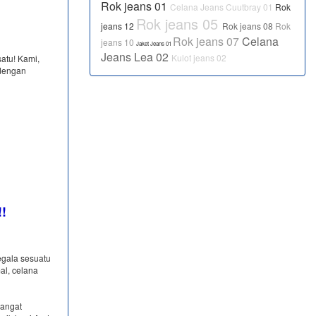
Rok jeans 01
Celana Jeans Cuutbray 01
Rok
Rok jeans 05
jeans 12
Rok jeans 08
Rok
Rok jeans 07
Celana
jeans 10
Jaket Jeans 01
Jeans Lea 02
Kulot jeans 02
satu! Kami,
dengan
!!
egala sesuatu
al, celana
sangat