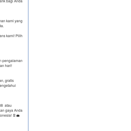
arik bagi Anda
man kami yang
da.
ns kami! Pilih
an pengalaman
an hari!
n, gratis
mengetahui
8​ atau
kan gaya Anda
onesia! 👖💼