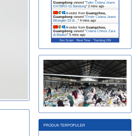
Guangdong
viewed "
Tailor Celana Jeans
OXYBRO 01 Bandung
"
2 mins ago
A visitor from
Guangzhou,
Guangdong
viewed "
Order Celana Jeans
Wrangler 03 di…
"
4 mins ago
A visitor from
Guangzhou,
Guangdong
viewed "
Celana Chinos Zara
di Madiun
"
5 mins ago
Get Script
Real Time
Tracking ON
PRODUK TERPOPULER