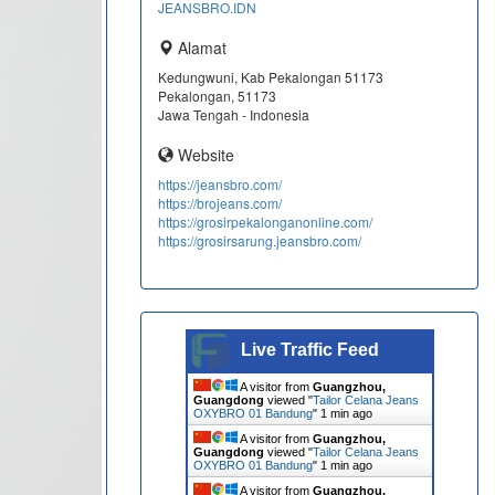
JEANSBRO.IDN
Alamat
Kedungwuni, Kab Pekalongan 51173
Pekalongan, 51173
Jawa Tengah - Indonesia
Website
https://jeansbro.com/
https://brojeans.com/
https://grosirpekalonganonline.com/
https://grosirsarung.jeansbro.com/
Live Traffic Feed
A visitor from
Guangzhou,
Guangdong
viewed "
Tailor Celana Jeans
OXYBRO 01 Bandung
"
1 min ago
A visitor from
Guangzhou,
Guangdong
viewed "
Tailor Celana Jeans
OXYBRO 01 Bandung
"
1 min ago
A visitor from
Guangzhou,