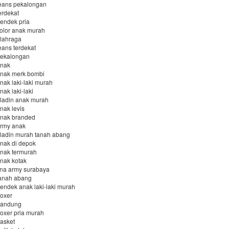
jeans pekalongan
erdekat
pendek pria
kolor anak murah
olahraga
eans terdekat
 pekalongan
anak
 anak merk bombi
anak laki-laki murah
nak laki-laki
aladin anak murah
nak levis
anak branded
army anak
aladin murah tanah abang
anak di depok
anak termurah
anak kotak
lana army surabaya
tanah abang
pendek anak laki-laki murah
boxer
 bandung
boxer pria murah
basket