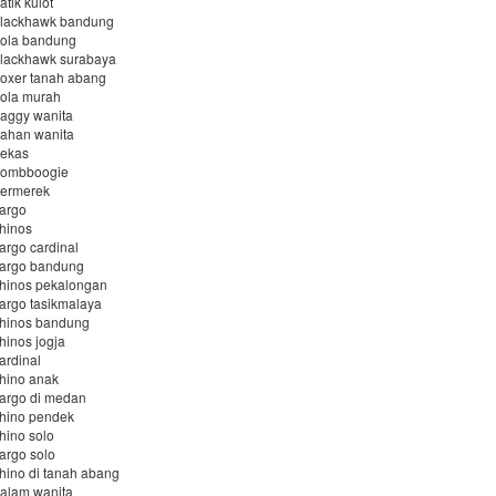
atik kulot
 blackhawk bandung
bola bandung
 blackhawk surabaya
boxer tanah abang
bola murah
baggy wanita
bahan wanita
bekas
 bombboogie
bermerek
cargo
chinos
cargo cardinal
 cargo bandung
chinos pekalongan
cargo tasikmalaya
chinos bandung
hinos jogja
ardinal
chino anak
cargo di medan
chino pendek
chino solo
cargo solo
chino di tanah abang
dalam wanita