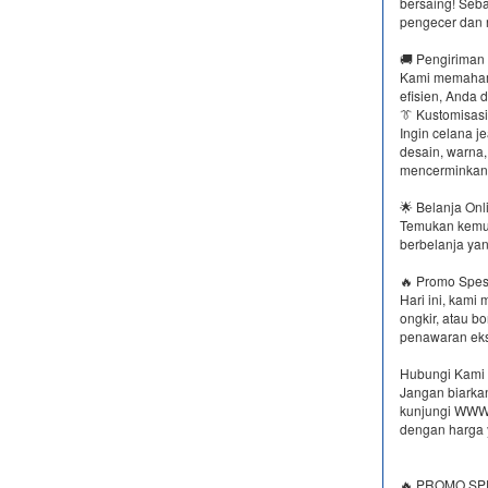
bersaing! Seb
pengecer dan r
🚚 Pengiriman
Kami memahami
efisien, Anda 
👔 Kustomisas
Ingin celana j
desain, warna,
mencerminkan 
🌟 Belanja On
Temukan kemud
berbelanja yan
🔥 Promo Spesi
Hari ini, kami
ongkir, atau b
penawaran eksk
Hubungi Kami 
Jangan biarkan
kunjungi WWW.
dengan harga 
🔥 PROMO SPE