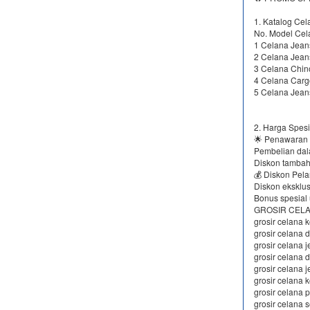
1. Katalog Cel
No. Model Cel
1 Celana Jean
2 Celana Jean
3 Celana Chin
4 Celana Carg
5 Celana Jean
2. Harga Spesi
🌟 Penawaran 
Pembelian dal
Diskon tambah
💰 Diskon Pela
Diskon eksklus
Bonus spesial 
GROSIR CEL
grosir celana k
grosir celana 
grosir celana 
grosir celana 
grosir celana 
grosir celana k
grosir celana 
grosir celana s