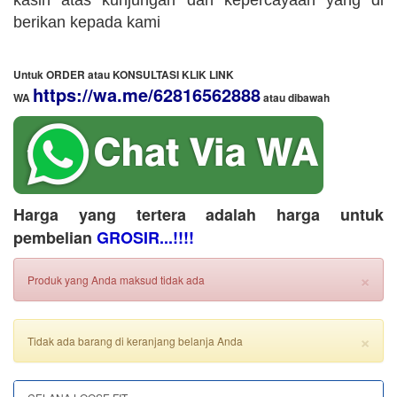
kasih atas kunjungan dan kepercayaan yang di
berikan kepada kami
Untuk ORDER atau KONSULTASI KLIK LINK
https://wa.me/62816562888
WA
​ atau dibawah
Harga yang tertera adalah harga untuk
pembelian
GROSIR...!!!!
×
Produk yang Anda maksud tidak ada
×
Tidak ada barang di keranjang belanja Anda