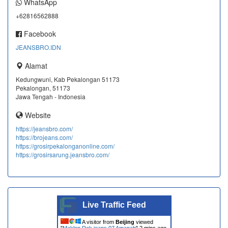
WhatsApp
+62816562888
Facebook
JEANSBRO.IDN
Alamat
Kedungwuni, Kab Pekalongan 51173
Pekalongan, 51173
Jawa Tengah - Indonesia
Website
https://jeansbro.com/
https://brojeans.com/
https://grosirpekalonganonline.com/
https://grosirsarung.jeansbro.com/
Live Traffic Feed
A visitor from
Beijing
viewed
"
Maklon Rok jeans 07 Amanah
"
2 mins ago