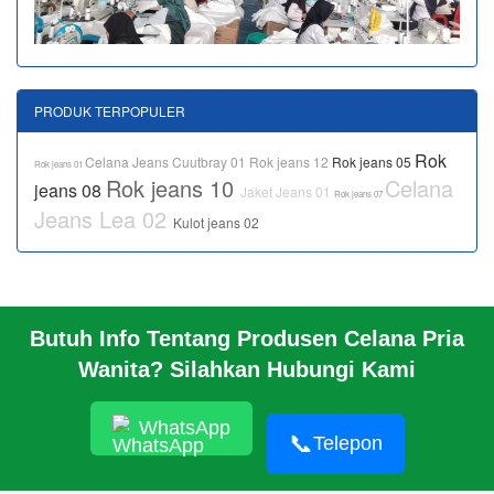
PRODUK TERPOPULER
Rok
Celana Jeans Cuutbray 01
Rok jeans 12
Rok jeans 05
Rok jeans 01
Rok jeans 10
Celana
jeans 08
Jaket Jeans 01
Rok jeans 07
Jeans Lea 02
Kulot jeans 02
Butuh Info Tentang Produsen Celana Pria
BERANDA
Wanita? Silahkan Hubungi Kami
PROFIL PABRIK
INFO
HUBUNGI KAMI
WhatsApp
📞
Telepon
PABRIK KAMI
TENTANG