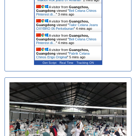
A visitor from
Guangzhou,
Guangdong
viewed "
Beli Celana Chinos
Pinterest di…
"
4 mins ago
A visitor from
Guangzhou,
Guangdong
viewed "
Tailor Celana Jeans
OXYBRO 06 Perkebunan
"
4 mins ago
A visitor from
Guangzhou,
Guangdong
viewed "
Beli Celana Chinos
Pinterest di…
"
4 mins ago
A visitor from
Guangzhou,
Guangdong
viewed "
Pabrik Celana
Chinos Erigo Original
"
5 mins ago
Get Script
Real Time
Tracking ON