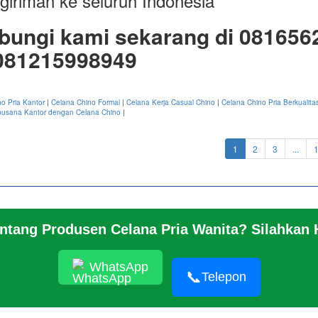
giriman ke seluruh Indonesia
bungi kami sekarang di 081656
081215998949
o Pria Kantor
|
Celana Chino Formal
|
Celana Kerja Casual Chino
|
Celana Chino Pria Berkualita
busana Kantor dengan Celana Chino
|
(current)
1
2
3
...
entang Produsen Celana Pria Wanita? Silahkan
 KAMI
© 2026 https://jeansbro.com/JEANSB
NG
WhatsApp
📞
Telepon