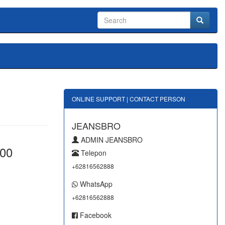
ONLINE SUPPORT | CONTACT PERSON
JEANSBRO
ADMIN JEANSBRO
000
Telepon
+62816562888
WhatsApp
+62816562888
Facebook