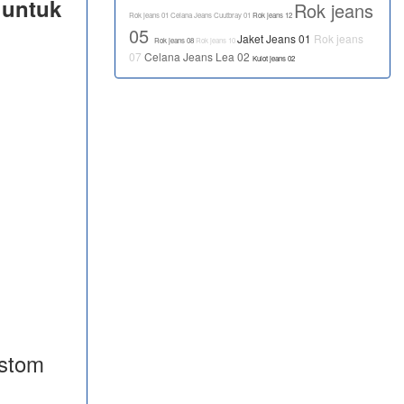
 untuk
Rok jeans
Rok jeans 01
Celana Jeans Cuutbray 01
Rok jeans 12
05
Jaket Jeans 01
Rok jeans
Rok jeans 08
Rok jeans 10
07
Celana Jeans Lea 02
Kulot jeans 02
ustom