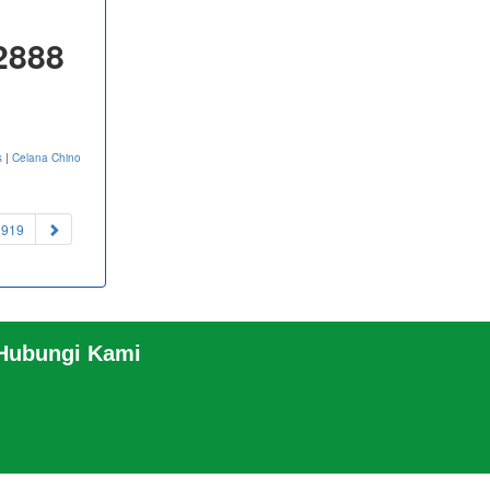
2888
s
|
Celana Chino
1919
 Hubungi Kami
RO
RSS
|
sitemap.xml