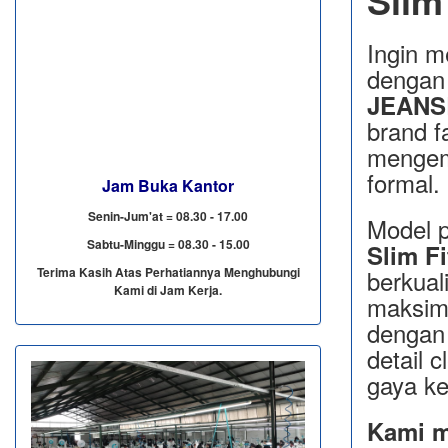
Slim
Ingin m
dengan 
JEAN
brand f
mengem
formal.
Jam Buka Kantor
Senin-Jum'at = 08.30 - 17.00
Model 
Sabtu-Minggu = 08.30 - 15.00
Slim F
Terima Kasih Atas Perhatiannya Menghubungi
berkual
Kami di Jam Kerja.
maksima
dengan 
detail 
gaya ke
Kami m