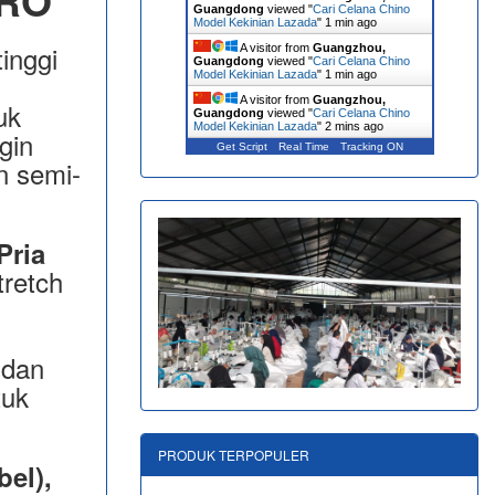
BRO
Guangdong
viewed "
Cari Celana Chino
Model Kekinian Lazada
"
1 min ago
inggi
A visitor from
Guangzhou,
Guangdong
viewed "
Cari Celana Chino
Model Kekinian Lazada
"
1 min ago
A visitor from
Guangzhou,
uk
Guangdong
viewed "
Cari Celana Chino
Model Kekinian Lazada
"
2 mins ago
gin
Get Script
Real Time
Tracking ON
n semi-
Pria
tretch
 dan
tuk
PRODUK TERPOPULER
el),