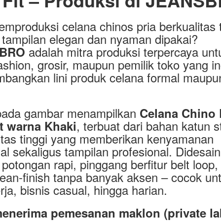
 Fit – Produksi di JEANS
emproduksi celana chinos pria berkualitas t
tampilan elegan dan nyaman dipakai?
adalah mitra produksi terpercaya unt
SBRO
ashion, grosir, maupun pemilik toko yang in
bangkan lini produk celana formal maupu
pada gambar menampilkan
Celana Chino 
, terbuat dari bahan katun s
it warna Khaki
itas tinggi yang memberikan kenyamanan
l sekaligus tampilan profesional. Didesain
potongan rapi, pinggang berfitur belt loop,
clean-finish tanpa banyak aksen – cocok un
rja, bisnis casual, hingga harian.
enerima pemesanan maklon (private lab