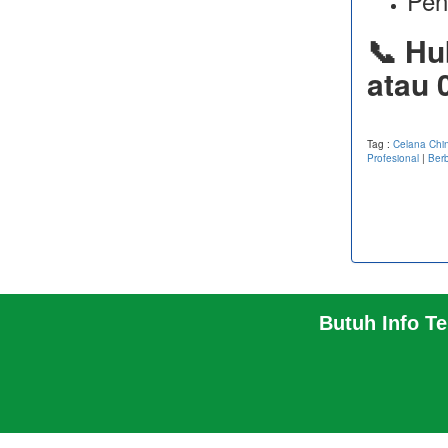
Pen
📞 Hu
atau 
Tag :
Celana Chin
Profesional
|
Ber
Butuh Info T
BERANDA
PABRIK
PROFIL PABRIK
TENTA
INFO
HUBUNGI KAMI