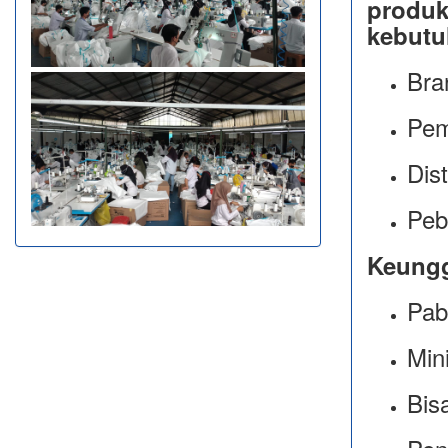
produk
kebutu
Bra
Pem
Dis
Peb
Keungg
Pabr
Min
Bis