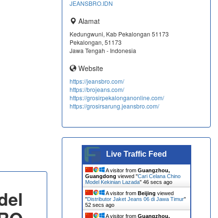
JEANSBRO.IDN
Alamat
Kedungwuni, Kab Pekalongan 51173
Pekalongan, 51173
Jawa Tengah - Indonesia
Website
https://jeansbro.com/
https://brojeans.com/
https://grosirpekalonganonline.com/
https://grosirsarung.jeansbro.com/
Live Traffic Feed
A visitor from
Guangzhou,
Guangdong
viewed "
Cari Celana Chino
Model Kekinian Lazada
"
47 secs ago
del
A visitor from
Beijing
viewed
"
Distributor Jaket Jeans 06 di Jawa Timur
"
53 secs ago
A visitor from
Guangzhou,