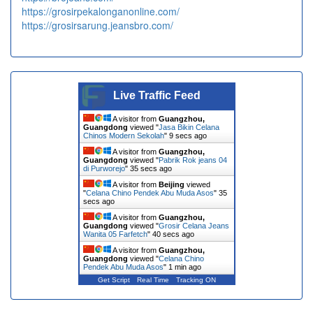
https://grosirpekalonganonline.com/
https://grosirsarung.jeansbro.com/
Live Traffic Feed
A visitor from
Guangzhou,
Guangdong
viewed "
Jasa Bikin Celana
Chinos Modern Sekolah
"
9 secs ago
A visitor from
Guangzhou,
Guangdong
viewed "
Pabrik Rok jeans 04
di Purworejo
"
35 secs ago
A visitor from
Beijing
viewed
"
Celana Chino Pendek Abu Muda Asos
"
35
secs ago
A visitor from
Guangzhou,
Guangdong
viewed "
Grosir Celana Jeans
Wanita 05 Farfetch
"
40 secs ago
A visitor from
Guangzhou,
Guangdong
viewed "
Celana Chino
Pendek Abu Muda Asos
"
1 min ago
Get Script
Real Time
Tracking ON