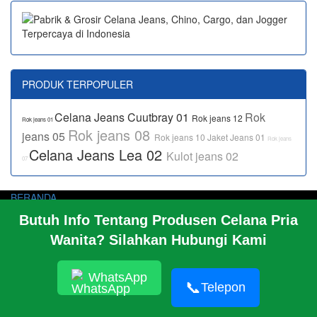
PRODUK TERPOPULER
Celana Jeans Cuutbray 01
Rok
Rok jeans 12
Rok jeans 01
Rok jeans 08
jeans 05
Rok jeans 10
Jaket Jeans 01
Rok jeans
Celana Jeans Lea 02
Kulot jeans 02
07
BERANDA
PROFIL PABRIK
Butuh Info Tentang Produsen Celana Pria
INFO
Wanita? Silahkan Hubungi Kami
HUBUNGI KAMI
PABRIK KAMI
TENTANG
WhatsApp
📞
Telepon
© 2026 https://jeansbro.com/JEANSBRO
RSS
|
sitemap.xml