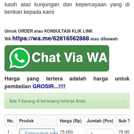
kasih atas kunjungan dan kepercayaan yang di
berikan kepada kami
Untuk ORDER atau KONSULTASI KLIK LINK
https://wa.me/62816562888
WA
​ atau dibawah
Harga yang tertera adalah harga untuk
pembelian
GROSIR...!!!!
×
Ada
1
barang di keranjang belanja Anda
No.
Produk
Harga (Rp)
Jumlah (Pcs)
Sub Tot
1
75.000
75.000