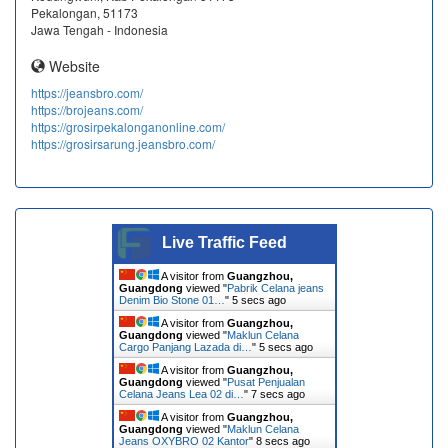
Pekalongan, 51173
Jawa Tengah - Indonesia
Website
https://jeansbro.com/
https://brojeans.com/
https://grosirpekalonganonline.com/
https://grosirsarung.jeansbro.com/
Live Traffic Feed
A visitor from
Guangzhou,
Guangdong
viewed "
Pabrik Celana jeans
Denim Bio Stone 01…
"
6 secs ago
A visitor from
Guangzhou,
Guangdong
viewed "
Maklun Celana
Cargo Panjang Lazada di…
"
6 secs ago
A visitor from
Guangzhou,
Guangdong
viewed "
Pusat Penjualan
Celana Jeans Lea 02 di…
"
8 secs ago
A visitor from
Guangzhou,
Guangdong
viewed "
Maklun Celana
Jeans OXYBRO 02 Kantor
"
9 secs ago