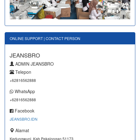
ONLINE SUPPORT | CONTACT PERSON
JEANSBRO
ADMIN JEANSBRO
Telepon
+62816562888
WhatsApp
+62816562888
Facebook
JEANSBRO.IDN
Alamat
Kedungwuni, Kab Pekalongan 51173