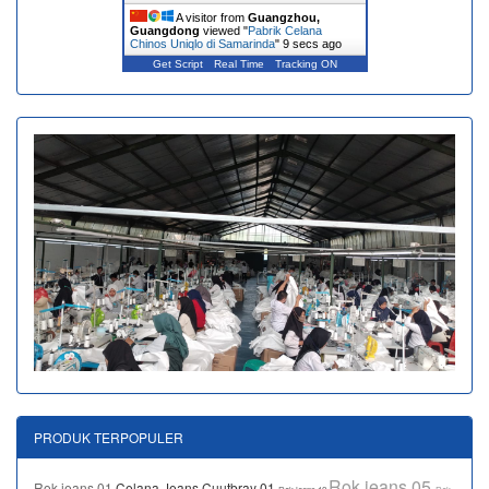
A visitor from
Guangzhou,
Guangdong
viewed "
Pabrik Celana
Chinos Uniqlo di Samarinda
"
10 secs ago
Get Script
Real Time
Tracking ON
PRODUK TERPOPULER
Rok jeans 05
Rok jeans 01
Celana Jeans Cuutbray 01