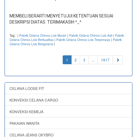
MEMBELI BERARTI MENYETUJUI KETENTUAN SESUAI
DESKRIPSI DIATAS. TERIMAKASIH ^_^
Tag :
|
Pabrik Celana Chinos Lois Murah
|
Pabrik Celana Chinos Lois Asli
|
Pabrik
Celana Chinos Lois Berkualitas
|
Pabrik Celana Chinos Lois Terpercaya
|
Pabrik
Celana Chinos Lois Bergaransi
|
(current)
1
2
3
...
1917
CELANA LOOSE FIT
KONVEKSI CELANA CARGO
KONVEKSI KEMEJA
PAKAIAN WANITA
CELANA JEANS OXYBRO