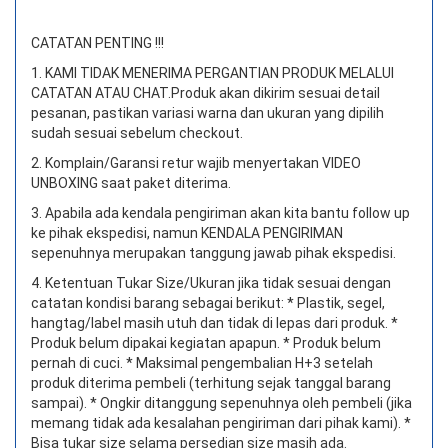
CATATAN PENTING !!!
1. KAMI TIDAK MENERIMA PERGANTIAN PRODUK MELALUI
CATATAN ATAU CHAT.
Produk akan dikirim sesuai detail
pesanan, pastikan variasi warna dan ukuran yang dipilih
sudah sesuai sebelum checkout.
2. Komplain/Garansi retur wajib menyertakan VIDEO
UNBOXING saat paket diterima.
3. Apabila ada kendala pengiriman akan kita bantu follow up
ke pihak ekspedisi, namun KENDALA PENGIRIMAN
sepenuhnya merupakan tanggung jawab pihak ekspedisi.
4. Ketentuan Tukar Size/Ukuran jika tidak sesuai dengan
catatan kondisi barang sebagai berikut: * Plastik, segel,
hangtag/label masih utuh dan tidak di lepas dari produk. *
Produk belum dipakai kegiatan apapun. * Produk belum
pernah di cuci. * Maksimal pengembalian H+3 setelah
produk diterima pembeli (terhitung sejak tanggal barang
sampai). * Ongkir ditanggung sepenuhnya oleh pembeli (jika
memang tidak ada kesalahan pengiriman dari pihak kami). *
Bisa tukar size selama persedian size masih ada.