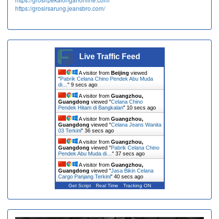
https://grosirsarung.jeansbro.com/
Live Traffic Feed
A visitor from
Beijing
viewed
"
Pabrik Celana Chino Pendek Abu Muda
di…
"
10 secs ago
A visitor from
Guangzhou,
Guangdong
viewed "
Celana Chino
Pendek Hitam di Bangkalan
"
11 secs ago
A visitor from
Guangzhou,
Guangdong
viewed "
Celana Jeans Wanita
03 Terkini
"
37 secs ago
A visitor from
Guangzhou,
Guangdong
viewed "
Pabrik Celana Chino
Pendek Abu Muda di…
"
38 secs ago
A visitor from
Guangzhou,
Guangdong
viewed "
Jasa Bikin Celana
Cargo Panjang Terkini
"
41 secs ago
Get Script
Real Time
Tracking ON