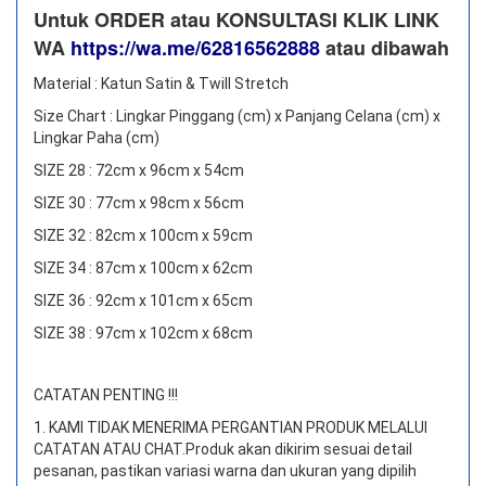
Untuk ORDER atau KONSULTASI KLIK LINK
WA
https://wa.me/62816562888
​ atau dibawah
Material : Katun Satin & Twill Stretch
Size Chart : Lingkar Pinggang (cm) x Panjang Celana (cm) x
Lingkar Paha (cm)
SIZE 28 : 72cm x 96cm x 54cm
SIZE 30 : 77cm x 98cm x 56cm
SIZE 32 : 82cm x 100cm x 59cm
SIZE 34 : 87cm x 100cm x 62cm
SIZE 36 : 92cm x 101cm x 65cm
SIZE 38 : 97cm x 102cm x 68cm
CATATAN PENTING !!!
1. KAMI TIDAK MENERIMA PERGANTIAN PRODUK MELALUI
CATATAN ATAU CHAT.
Produk akan dikirim sesuai detail
pesanan, pastikan variasi warna dan ukuran yang dipilih