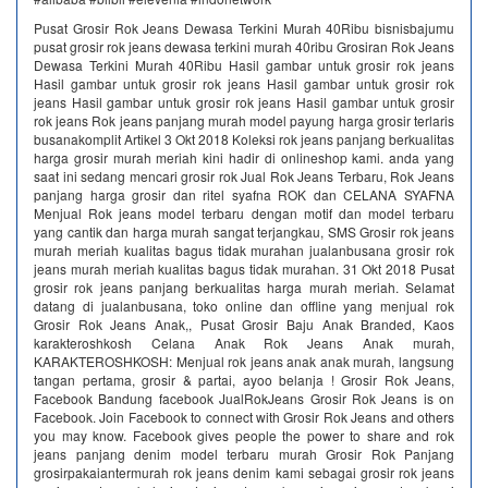
Pusat Grosir Rok Jeans Dewasa Terkini Murah 40Ribu bisnisbajumu
pusat grosir rok jeans dewasa terkini murah 40ribu Grosiran Rok Jeans
Dewasa Terkini Murah 40Ribu Hasil gambar untuk grosir rok jeans
Hasil gambar untuk grosir rok jeans Hasil gambar untuk grosir rok
jeans Hasil gambar untuk grosir rok jeans Hasil gambar untuk grosir
rok jeans Rok jeans panjang murah model payung harga grosir terlaris
busanakomplit Artikel 3 Okt 2018 Koleksi rok jeans panjang berkualitas
harga grosir murah meriah kini hadir di onlineshop kami. anda yang
saat ini sedang mencari grosir rok Jual Rok Jeans Terbaru, Rok Jeans
panjang harga grosir dan ritel syafna ROK dan CELANA SYAFNA
Menjual Rok jeans model terbaru dengan motif dan model terbaru
yang cantik dan harga murah sangat terjangkau, SMS Grosir rok jeans
murah meriah kualitas bagus tidak murahan jualanbusana grosir rok
jeans murah meriah kualitas bagus tidak murahan. 31 Okt 2018 Pusat
grosir rok jeans panjang berkualitas harga murah meriah. Selamat
datang di jualanbusana, toko online dan offline yang menjual rok
Grosir Rok Jeans Anak,, Pusat Grosir Baju Anak Branded, Kaos
karakteroshkosh Celana Anak Rok Jeans Anak murah,
KARAKTEROSHKOSH: Menjual rok jeans anak anak murah, langsung
tangan pertama, grosir & partai, ayoo belanja ! Grosir Rok Jeans,
Facebook Bandung facebook JualRokJeans Grosir Rok Jeans is on
Facebook. Join Facebook to connect with Grosir Rok Jeans and others
you may know. Facebook gives people the power to share and rok
jeans panjang denim model terbaru murah Grosir Rok Panjang
grosirpakaiantermurah rok jeans denim kami sebagai grosir rok jeans