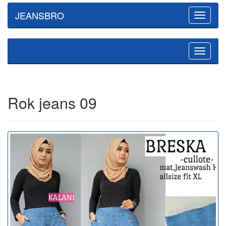
JEANSBRO
Toggle
navigatio
Toggle
navigatio
Rok jeans 09