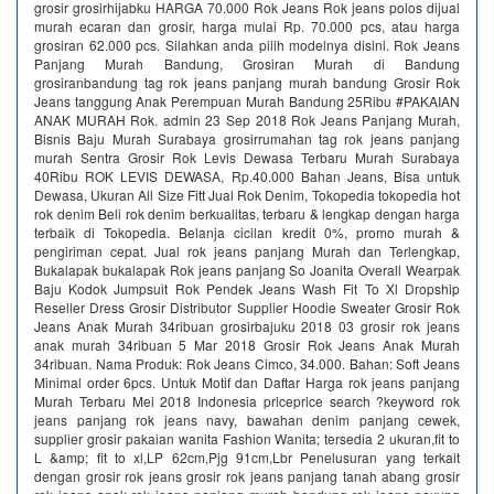
grosir grosirhijabku HARGA 70.000 Rok Jeans Rok jeans polos dijual
murah ecaran dan grosir, harga mulai Rp. 70.000 pcs, atau harga
grosiran 62.000 pcs. Silahkan anda pilih modelnya disini. Rok Jeans
Panjang Murah Bandung, Grosiran Murah di Bandung
grosiranbandung tag rok jeans panjang murah bandung Grosir Rok
Jeans tanggung Anak Perempuan Murah Bandung 25Ribu #PAKAIAN
ANAK MURAH Rok. admin 23 Sep 2018 Rok Jeans Panjang Murah,
Bisnis Baju Murah Surabaya grosirrumahan tag rok jeans panjang
murah Sentra Grosir Rok Levis Dewasa Terbaru Murah Surabaya
40Ribu ROK LEVIS DEWASA, Rp.40.000 Bahan Jeans, Bisa untuk
Dewasa, Ukuran All Size Fitt Jual Rok Denim, Tokopedia tokopedia hot
rok denim Beli rok denim berkualitas, terbaru & lengkap dengan harga
terbaik di Tokopedia. Belanja cicilan kredit 0%, promo murah &
pengiriman cepat. Jual rok jeans panjang Murah dan Terlengkap,
Bukalapak bukalapak Rok jeans panjang So Joanita Overall Wearpak
Baju Kodok Jumpsuit Rok Pendek Jeans Wash Fit To Xl Dropship
Reseller Dress Grosir Distributor Supplier Hoodie Sweater Grosir Rok
Jeans Anak Murah 34ribuan grosirbajuku 2018 03 grosir rok jeans
anak murah 34ribuan 5 Mar 2018 Grosir Rok Jeans Anak Murah
34ribuan. Nama Produk: Rok Jeans Cimco, 34.000. Bahan: Soft Jeans
Minimal order 6pcs. Untuk Motif dan Daftar Harga rok jeans panjang
Murah Terbaru Mei 2018 Indonesia priceprice search ?keyword rok
jeans panjang rok jeans navy, bawahan denim panjang cewek,
supplier grosir pakaian wanita Fashion Wanita; tersedia 2 ukuran,fit to
L &amp; fit to xl,LP 62cm,Pjg 91cm,Lbr Penelusuran yang terkait
dengan grosir rok jeans grosir rok jeans panjang tanah abang grosir