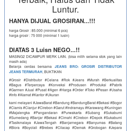
Luntur.
HANYA DIJUAL GROSIRAN...!!!
harga Grosir : 85.000 (minimal 6 pcs)
harga grosir : 75 000 (minimal 1 lusin)
DIATAS 3 Luisn NEGO...!!
MASING2 DICAMPUR MERK LAIN. (bisa milih selama stok yang lain
masih ada)
Belanja cerdas bersama
JEANS BRO: GROSIR DISTRIBUTOR
JEANS TERMURAH
, BUKTIKAN
#Grosir #Distributor #Celana #Rok #Jeans #Murah #Berkualitas
#Bagus #Terpercaya #Konveksi #Produsen #Produksi #Pabrik
#Garmen #Jual #Pusat #Agen #Harga #Order #Toko #Pesan #Usaha
#Info #Alamat #Kantor #Ukuran
kami melayani #JawaBarat #Bandung #BandungBarat #Bekasi #Bogor
#Ciamis #Cianjur #Cirebon #Garut #Indramayu #Karawang #Kuningan
#Majalengka #Pangandaran #Purwakarta #Subang #Sukabumi
#Sumedang #Banjar #Bekasi #Cimahi #Cirebon #Depok #Sukabumi
#Tasikmalaya #JawaTengah #Banjarnegara #Banyumas #Batang
#Blora #Boyolali #Brebes #Cilacap #Demak #Grobogan #Jepara