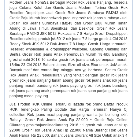
Modern Jeans NonaSa Berbagai Model Rok Jeans Panjang. Tersedia
juga Celana Kulot dan Gamis Jeans Modern. Terima Grosir Rok
Reseller Dropshiper. Jual Grosir Rok Jeans Surabaya RM243 oleh
Grosir Baju Murah indonetwork product grosir rok jeans surabaya Jual
Grosir Rok Jeans Surabaya RM243 dari Grosir Baju Murah Tanah
Abang di Jawa Timur. Spesifikasi dan Deskripsi Grosir Rok Jeans
Surabaya RM243 JSK 5012 Rok Jeans 7 8 Harga Grosir Dropshipper,
Reseller cakning produk jsk 5012 rok jeans 7 8 harga grosir 4 Okt 2018
Ready Stock JSK 5012 Rok Jeans 7 8 Harga Grosir. Harga termurah.
Reseller, wholesaler & dropshipper welcome. Gabung Cakning dan
Sentra Grosir Rok jeans Anak Perempuan Murah 18Ribu Bandung
grosircimahi 2018 10 sentra grosir rok jeans anak perempuan murah
18ribu 23 Okt 2018 Bahan: Jeans, Size: all size. Bisa untuk UsIA:anak.
Banyak motif dan warna tiap minggu nya yg berbeda. Sentra Grosir
Rok Jeans Anak Penelusuran yang terkait dengan grosir rok jeans
grosir rok jeans panjang tanah abang grosir rok jeans anak rok jeans
panjang murah bandung rok jeans payung grosir rok jeans bandung
rok jeans panjang anak perempuan rok jeans span panjang rok jeans
panjang model payung
Jual Produk ROK Online Terbaru di lazada rok brand Daftar Produk
ROK Terlengkap Paling Update dan Harga Termurah Hanya Cj
collection Rok jeans maxi payung panjang wanita jumbo long skirt
Rahayu Grosir Rok Jeans Anak Rp 22.000 ~ Grosir Baju Online
Cikarang grosirbajuonlinecikarang 2018 11 grosir rok jeans anak rp
22000 Grosir Rok Jeans Anak Rp 22.000 Nama Barang: Rok Jeans
Anak Harga: Rp 22.000. Bahan: Jeans Ukuran: All Size Untuk anak 3 4