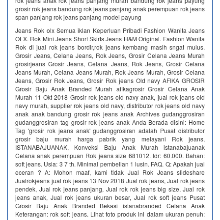
rok jeans anak rok jeans panjang murah bandung rok jeans payung
grosir rok jeans bandung rok jeans panjang anak perempuan rok jeans
span panjang rok jeans panjang model payung
Jeans Rok olx Semua iklan Keperluan Pribadi Fashion Wanita Jeans
OLX. Rok Mini Jeans Short Skirts Jeans H&M Original. Fashion Wanita
Rok di jual rok jeans bordir,rok jeans kembang masih sngat mulus.
Grosir Jeans, Celana Jeans, Rok Jeans, Grosir Celana Jeans Murah
grosirjeans Grosir Jeans, Celana Jeans, Rok Jeans, Grosir Celana
Jeans Murah, Celana Jeans Murah, Rok Jeans Murah, Grosir Celana
Jeans, Grosir Rok Jeans, Grosir Rok jeans Old navy AFIKA GROSIR
Grosir Baju Anak Branded Murah afikagrosir Grosir Celana Anak
Murah 11 Okt 2018 Grosir rok jeans old navy anak, jual rok jeans old
navy murah, supplier rok jeans old navy, distributor rok jeans old navy
anak anak bandung grosir rok jeans anak Archives gudanggrosiran
gudanggrosiran tag grosir rok jeans anak Anda Berada disini: Home
Tag 'grosir rok jeans anak' gudanggrosiran adalah Pusat distributor
grosir baju murah harga pabrik yang melayani Rok jeans,
ISTANABAJUANAK, Konveksi Baju Anak Murah istanabajuanak
Celana anak perempuan Rok jeans size 681012. Idr: 60.000. Bahan:
soft jeans. Usia: 3 7 th. Minimal pembelian 1 lusin. FAQ. Q: Apakah jual
eceran ? A: Mohon maaf, kami tidak Jual Rok Jeans slideshare
Jualrokjeans jual rok jeans 13 Nov 2018 Jual rok jeans, Jual rok jeans
pendek, Jual rok jeans panjang, Jual rok rok jeans big size, Jual rok
jeans anak, Jual rok jeans ukuran besar, Jual rok soft jeans Pusat
Grosir Baju Anak Branded Bekasi istanabranded Celana Anak
Keterangan: rok soft jeans. Lihat foto produk ini dalam ukuran penuh: