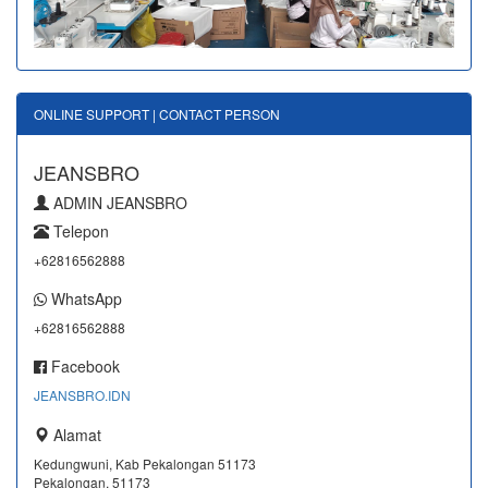
ONLINE SUPPORT | CONTACT PERSON
JEANSBRO
ADMIN JEANSBRO
Telepon
+62816562888
WhatsApp
+62816562888
Facebook
JEANSBRO.IDN
Alamat
Kedungwuni, Kab Pekalongan 51173
Pekalongan, 51173