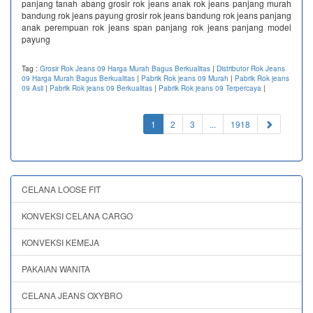
panjang tanah abang grosir rok jeans anak rok jeans panjang murah
bandung rok jeans payung grosir rok jeans bandung rok jeans panjang
anak perempuan rok jeans span panjang rok jeans panjang model
payung
Tag :
Grosir Rok Jeans 09 Harga Murah Bagus Berkualitas
|
Distributor Rok Jeans
09 Harga Murah Bagus Berkualitas
|
Pabrik Rok jeans 09 Murah
|
Pabrik Rok jeans
09 Asli
|
Pabrik Rok jeans 09 Berkualitas
|
Pabrik Rok jeans 09 Terpercaya
|
(current)
1
2
3
...
1918
CELANA LOOSE FIT
KONVEKSI CELANA CARGO
KONVEKSI KEMEJA
PAKAIAN WANITA
CELANA JEANS OXYBRO