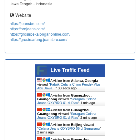
Jawa Tengah - Indonesia
Website
https://jeansbro.com/
https://brojeans.com/
https://grosirpekalonganonline.com/
https://grosirsarung.jeansbro.com/
Live Traffic Feed
A visitor from
Atlanta, Georgia
viewed "
Pabrik Celana Chino Pendek Abu
Abu Jawa…
"
31 secs ago
A visitor from
Guangzhou,
Guangdong
viewed "
Seragam Celana
Jeans OXYBRO 01 di Riau
"
1 min ago
A visitor from
Guangzhou,
Guangdong
viewed "
Seragam Celana
Jeans OXYBRO 01 di Riau
"
2 mins ago
A visitor from
Beijing
viewed
"
Celana Jeans OXYBRO 06 di Semarang
"
2 mins ago
A visitor from
Guangzhou,