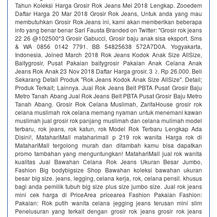
Tahun Koleksi Harga Grosir Rok Jeans Mei 2018 Lengkap. Zooedem
Daftar Harga 20 Mar 2018 Grosir Rok Jeans, Untuk anda yang mau
membutuhkan Grosir Rok Jeans ini, kami akan memberikan beberapa
info yang benar benar Sari Fausta Branded on Twitter: "Grosir rok jeans
22 26 @102500*3 Grosir Gabucci, Grosir baju anak sisa eksport. Sms
& WA 0856 0142 7791. BB 54825638 572A7D0A. Yogyakarta,
Indonesia. Joined March 2018 Rok Jeans Kodok Anak Size AllSize,
Baitygrosir, Pusat Pakaian baitygrosir Pakaian Anak Celana Anak
Jeans Rok Anak 23 Nov 2018 Daftar Harga grosir. 3 ≥. Rp 26.000. Beli
Sekarang Detail Produk "Rok Jeans Kodok Anak Size AllSize". Detail;
Produk Terkait; Lainnya. Jual Rok Jeans Belt PBTA Pusat Grosir Baju
Metro Tanah Abang Jual Rok Jeans Belt PBTA Pusat Grosir Baju Metro
Tanah Abang. Grosir Rok Celana Muslimah, ZarifaHouse grosir rok
celana muslimah rok celana memang nyaman untuk menemani kawan
muslimah jual grosir rok panjang muslimah dan celana mulimah model
terbaru, rok jeans, rok katun, rok Model Rok Terbaru Lengkap Ada
Disini!, MatahariMall mataharimall p 219 rok wanita Harga rok di
MatahariMall tergolong murah dan ditambah kamu bisa dapatkan
promo tambahan yang menguntungkan! MatahariMall jual rok wanita
kualitas Jual Bawahan Celana Rok Jeans Ukuran Besar Jumbo,
Fashion Big bodybigsize Shop Bawahan koleksi bawahan ukuran
besar big size. jeans, legging, celana kerja, rok, celana pensil. khusus
bagi anda pemilik tubuh big size plus size jumbo size. Jual rok jeans
mini cek harga di PriceArea pricearea Fashion Pakaian Fashion:
Pakaian: Rok putih wanita celana jegging jeans terusan mini slim
Penelusuran yang terkait dengan grosir rok jeans grosir rok jeans