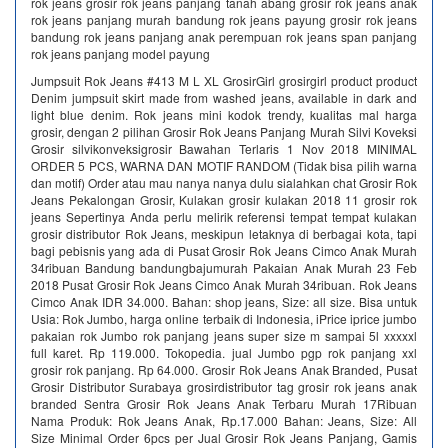
rok jeans grosir rok jeans panjang tanah abang grosir rok jeans anak
rok jeans panjang murah bandung rok jeans payung grosir rok jeans
bandung rok jeans panjang anak perempuan rok jeans span panjang
rok jeans panjang model payung
Jumpsuit Rok Jeans #413 M L XL GrosirGirl grosirgirl product product
Denim jumpsuit skirt made from washed jeans, available in dark and
light blue denim. Rok jeans mini kodok trendy, kualitas mal harga
grosir, dengan 2 pilihan Grosir Rok Jeans Panjang Murah Silvi Koveksi
Grosir silvikonveksigrosir Bawahan Terlaris 1 Nov 2018 MINIMAL
ORDER 5 PCS, WARNA DAN MOTIF RANDOM (Tidak bisa pilih warna
dan motif) Order atau mau nanya nanya dulu sialahkan chat Grosir Rok
Jeans Pekalongan Grosir, Kulakan grosir kulakan 2018 11 grosir rok
jeans Sepertinya Anda perlu melirik referensi tempat tempat kulakan
grosir distributor Rok Jeans, meskipun letaknya di berbagai kota, tapi
bagi pebisnis yang ada di Pusat Grosir Rok Jeans Cimco Anak Murah
34ribuan Bandung bandungbajumurah Pakaian Anak Murah 23 Feb
2018 Pusat Grosir Rok Jeans Cimco Anak Murah 34ribuan. Rok Jeans
Cimco Anak IDR 34.000. Bahan: shop jeans, Size: all size. Bisa untuk
Usia: Rok Jumbo, harga online terbaik di Indonesia, iPrice iprice jumbo
pakaian rok Jumbo rok panjang jeans super size m sampai 5l xxxxxl
full karet. Rp 119.000. Tokopedia. jual Jumbo pgp rok panjang xxl
grosir rok panjang. Rp 64.000. Grosir Rok Jeans Anak Branded, Pusat
Grosir Distributor Surabaya grosirdistributor tag grosir rok jeans anak
branded Sentra Grosir Rok Jeans Anak Terbaru Murah 17Ribuan
Nama Produk: Rok Jeans Anak, Rp.17.000 Bahan: Jeans, Size: All
Size Minimal Order 6pcs per Jual Grosir Rok Jeans Panjang, Gamis