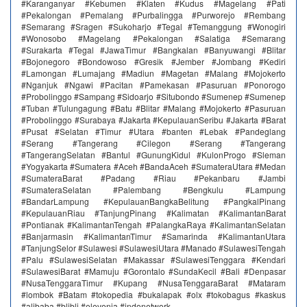
#Karanganyar #Kebumen #Klaten #Kudus #Magelang #Pati
#Pekalongan #Pemalang #Purbalingga #Purworejo #Rembang
#Semarang #Sragen #Sukoharjo #Tegal #Temanggung #Wonogiri
#Wonosobo #Magelang #Pekalongan #Salatiga #Semarang
#Surakarta #Tegal #JawaTimur #Bangkalan #Banyuwangi #Blitar
#Bojonegoro #Bondowoso #Gresik #Jember #Jombang #Kediri
#Lamongan #Lumajang #Madiun #Magetan #Malang #Mojokerto
#Nganjuk #Ngawi #Pacitan #Pamekasan #Pasuruan #Ponorogo
#Probolinggo #Sampang #Sidoarjo #Situbondo #Sumenep #Sumenep
#Tuban #Tulungagung #Batu #Blitar #Malang #Mojokerto #Pasuruan
#Probolinggo #Surabaya #Jakarta #KepulauanSeribu #Jakarta #Barat
#Pusat #Selatan #Timur #Utara #banten #Lebak #Pandeglang
#Serang #Tangerang #Cilegon #Serang #Tangerang
#TangerangSelatan #Bantul #GunungKidul #KulonProgo #Sleman
#Yogyakarta #Sumatera #Aceh #BandaAceh #SumateraUtara #Medan
#SumateraBarat #Padang #Riau #Pekanbaru #Jambi
#SumateraSelatan #Palembang #Bengkulu #Lampung
#BandarLampung #KepulauanBangkaBelitung #PangkalPinang
#KepulauanRiau #TanjungPinang #Kalimatan #KalimantanBarat
#Pontianak #KalimantanTengah #PalangkaRaya #KalimantanSelatan
#Banjarmasin #KalimantanTimur #Samarinda #KalimantanUtara
#TanjungSelor #Sulawesi #SulawesiUtara #Manado #SulawesiTengah
#Palu #SulawesiSelatan #Makassar #SulawesiTenggara #Kendari
#SulawesiBarat #Mamuju #Gorontalo #SundaKecil #Bali #Denpasar
#NusaTenggaraTimur #Kupang #NusaTenggaraBarat #Mataram
#lombok #Batam #tokopedia #bukalapak #olx #tokobagus #kaskus
#alibaba #blibli #elevenia #indonetwork