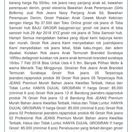
barang harga Rp 55ribu. rok jeans navy panjang anak sd, bawahan
perempuan denim, grosir elevenia Bawahan Anak Perempuan (Girls
Bottoms) Jual Rok Jeans Navy Panjang Anak Sd, Bawahan
Perempuan Denim, Grosir Pakaian Anak Cewek Murah Kekinian
dengan Harga Rp 37.500 dari Toko Online grosir rok jeans di Toba
Samosir hub BAJU GROSIR bajugrosir.xyz grosir rok jeans di toba
samosir hub 29 Apr 2018 XYZ grosir rok jeans di Toba Samosir hub.
Hampir Semua mengatakan bahwa yang dijual kami bajunya keren
dan murah. Grosir Rok Jeans Kami menyediakan rok jualrokjeans
Kami menyediakan rok jeans tebal, tidak kaku,ringan, dan adem
dipakai. Kulakan Rok Jeans Anak Termurah Branded Surabaya
16Ribu deltagrosir kulakan rok jeans anak termurah branded surabaya
16ribu 7 Feb 2018 Bisa Untuk Usia 4 5 thn. Banyak Pilihan Motiv &
warna Menarik Tiap Minggunya. Grosiran Rok Jeans Anak Branded
Termurah Surabaya Grosir Rok jeans 05 Terpercaya
jeansbro.rajaproduk produk 69 Grosir Rok jeans 05 Terpercaya Rok
JEANS Premium Murah Bahan Jeans Kwalitas Terbaik, Halus dan
Tidak Luntur. HANYA DIJUAL GROSIRAN !!! harga Grosir: 85.000
(minimal 6 pcs) Grosir Rok jeans 12 di Bandung jeansbro.rajaproduk
produk 76 Grosir Rok jeans 12 di Bandung Rok JEANS Premium
Murah Bahan Jeans Kwalitas Terbaik, Halus dan Tidak Luntur. HANYA
DIJUAL GROSIRAN !!! harga Grosir: 85.000 (minimal 6 pcs) Grosir Rok
jeans 02 Profesional jeansbro.rajaproduk produk 66 Grosir Rok jeans
02 Profesional Rok JEANS Premium Murah Bahan Jeans Kwalitas
Terbaik, Halus dan Tidak Luntur. HANYA DIJUAL GROSIRAN !!! harga
Grosir: 85.000 (minimal 6 pcs) Penelusuran yang terkait dengan grosir