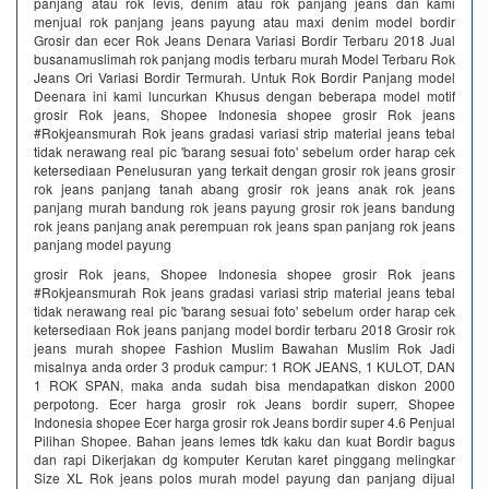
panjang atau rok levis, denim atau rok panjang jeans dan kami
menjual rok panjang jeans payung atau maxi denim model bordir
Grosir dan ecer Rok Jeans Denara Variasi Bordir Terbaru 2018 Jual
busanamuslimah rok panjang modis terbaru murah Model Terbaru Rok
Jeans Ori Variasi Bordir Termurah. Untuk Rok Bordir Panjang model
Deenara ini kami luncurkan Khusus dengan beberapa model motif
grosir Rok jeans, Shopee Indonesia shopee grosir Rok jeans
#Rokjeansmurah Rok jeans gradasi variasi strip material jeans tebal
tidak nerawang real pic 'barang sesuai foto' sebelum order harap cek
ketersediaan Penelusuran yang terkait dengan grosir rok jeans grosir
rok jeans panjang tanah abang grosir rok jeans anak rok jeans
panjang murah bandung rok jeans payung grosir rok jeans bandung
rok jeans panjang anak perempuan rok jeans span panjang rok jeans
panjang model payung
grosir Rok jeans, Shopee Indonesia shopee grosir Rok jeans
#Rokjeansmurah Rok jeans gradasi variasi strip material jeans tebal
tidak nerawang real pic 'barang sesuai foto' sebelum order harap cek
ketersediaan Rok jeans panjang model bordir terbaru 2018 Grosir rok
jeans murah shopee Fashion Muslim Bawahan Muslim Rok Jadi
misalnya anda order 3 produk campur: 1 ROK JEANS, 1 KULOT, DAN
1 ROK SPAN, maka anda sudah bisa mendapatkan diskon 2000
perpotong. Ecer harga grosir rok Jeans bordir superr, Shopee
Indonesia shopee Ecer harga grosir rok Jeans bordir super 4.6 Penjual
Pilihan Shopee. Bahan jeans lemes tdk kaku dan kuat Bordir bagus
dan rapi Dikerjakan dg komputer Kerutan karet pinggang melingkar
Size XL Rok jeans polos murah model payung dan panjang dijual