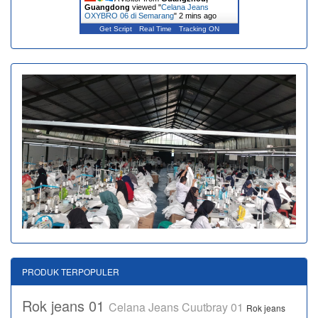
Guangdong
viewed "
Celana Jeans
OXYBRO 06 di Semarang
"
2 mins ago
Get Script
Real Time
Tracking ON
PRODUK TERPOPULER
Rok jeans 01
Celana Jeans Cuutbray 01
Rok jeans