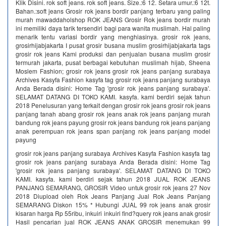
Klik Disini. rok soft jeans. rok soft jeans. Size.:6 12. Setara umur.:6 12t.
Bahan.:soft jeans Grosir rok jeans bordir panjang terbaru yang paling
murah mawaddaholshop ROK JEANS Grosir Rok jeans bordir murah
ini memiliki daya tarik tersendiri bagi para wanita muslimah. Hal paling
menarik tentu variasi bordir yang menghiasinya. grosir rok jeans,
grosirhijabjakarta I pusat grosir busana muslim grosirhijabjakarta tags
grosir rok jeans Kami produksi dan penjualan busana muslim grosir
termurah jakarta, pusat berbagai kebutuhan muslimah hijab, Sheena
Moslem Fashion; grosir rok jeans grosir rok jeans panjang surabaya
Archives Kasyfa Fashion kasyfa tag grosir rok jeans panjang surabaya
Anda Berada disini: Home Tag 'grosir rok jeans panjang surabaya'.
SELAMAT DATANG DI TOKO KAMI. kasyfa. kami berdiri sejak tahun
2018 Penelusuran yang terkait dengan grosir rok jeans grosir rok jeans
panjang tanah abang grosir rok jeans anak rok jeans panjang murah
bandung rok jeans payung grosir rok jeans bandung rok jeans panjang
anak perempuan rok jeans span panjang rok jeans panjang model
payung
grosir rok jeans panjang surabaya Archives Kasyfa Fashion kasyfa tag
grosir rok jeans panjang surabaya Anda Berada disini: Home Tag
'grosir rok jeans panjang surabaya'. SELAMAT DATANG DI TOKO
KAMI. kasyfa. kami berdiri sejak tahun 2018 JUAL ROK JEANS
PANJANG SEMARANG, GROSIR Video untuk grosir rok jeans 27 Nov
2018 Diupload oleh Rok Jeans Panjang Jual Rok Jeans Panjang
SEMARANG Diskon 15% * Hubungi JUAL 99 rok jeans anak grosir
kisaran harga Rp 55ribu, inkuiri inkuiri find?query rok jeans anak grosir
Hasil pencarian jual ROK JEANS ANAK GROSIR menemukan 99