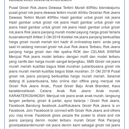
Pusat Grosir Rok Jeans Dewasa Terkini Murah 40Ribu bisnisbajumu
pusat grosir rok jeans dewasa terkini murah 40ribu Grosiran Rok Jeans
Dewasa Terkini Murah 40Ribu Hasil gambar untuk grosir rok jeans
Hasil gambar untuk grosir rok jeans Hasil gambar untuk grosir rok
jeans Hasil gambar untuk grosir rok jeans Hasil gambar untuk grosir
rok jeans Rok jeans panjang murah model payung harga grosir terlaris
busanakomplit Artikel 3 Okt 2018 Koleksi rok jeans panjang berkualitas
harga grosir murah meriah kini hadir di onlineshop kami. anda yang
saat ini sedang mencari grosir rok Jual Rok Jeans Terbaru, Rok Jeans
panjang harga grosir dan ritel syafna ROK dan CELANA SYAFNA
Menjual Rok jeans model terbaru dengan motif dan model terbaru
yang cantik dan harga murah sangat terjangkau, SMS Grosir rok jeans
murah meriah kualitas bagus tidak murahan jualanbusana grosir rok
jeans murah meriah kualitas bagus tidak murahan. 31 Okt 2018 Pusat
grosir rok jeans panjang berkualitas harga murah meriah. Selamat
datang di jualanbusana, toko online dan offline yang menjual rok
Grosir Rok Jeans Anak,, Pusat Grosir Baju Anak Branded, Kaos
karakteroshkosh Celana Anak Rok Jeans Anak murah,
KARAKTEROSHKOSH: Menjual rok jeans anak anak murah, langsung
tangan pertama, grosir & partai, ayoo belanja ! Grosir Rok Jeans,
Facebook Bandung facebook JualRokJeans Grosir Rok Jeans is on
Facebook. Join Facebook to connect with Grosir Rok Jeans and others
you may know. Facebook gives people the power to share and rok
jeans panjang denim model terbaru murah Grosir Rok Panjang
grosirpakaiantermurah rok jeans denim kami sebagai grosir rok jeans