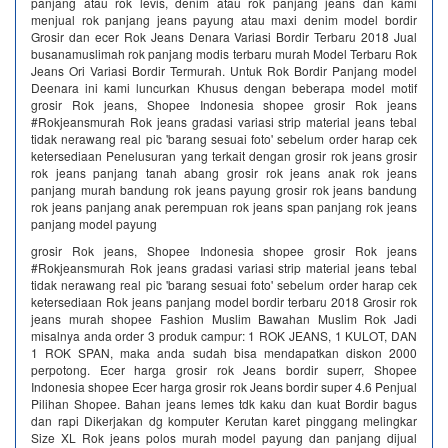
panjang atau rok levis, denim atau rok panjang jeans dan kami
menjual rok panjang jeans payung atau maxi denim model bordir
Grosir dan ecer Rok Jeans Denara Variasi Bordir Terbaru 2018 Jual
busanamuslimah rok panjang modis terbaru murah Model Terbaru Rok
Jeans Ori Variasi Bordir Termurah. Untuk Rok Bordir Panjang model
Deenara ini kami luncurkan Khusus dengan beberapa model motif
grosir Rok jeans, Shopee Indonesia shopee grosir Rok jeans
#Rokjeansmurah Rok jeans gradasi variasi strip material jeans tebal
tidak nerawang real pic 'barang sesuai foto' sebelum order harap cek
ketersediaan Penelusuran yang terkait dengan grosir rok jeans grosir
rok jeans panjang tanah abang grosir rok jeans anak rok jeans
panjang murah bandung rok jeans payung grosir rok jeans bandung
rok jeans panjang anak perempuan rok jeans span panjang rok jeans
panjang model payung
grosir Rok jeans, Shopee Indonesia shopee grosir Rok jeans
#Rokjeansmurah Rok jeans gradasi variasi strip material jeans tebal
tidak nerawang real pic 'barang sesuai foto' sebelum order harap cek
ketersediaan Rok jeans panjang model bordir terbaru 2018 Grosir rok
jeans murah shopee Fashion Muslim Bawahan Muslim Rok Jadi
misalnya anda order 3 produk campur: 1 ROK JEANS, 1 KULOT, DAN
1 ROK SPAN, maka anda sudah bisa mendapatkan diskon 2000
perpotong. Ecer harga grosir rok Jeans bordir superr, Shopee
Indonesia shopee Ecer harga grosir rok Jeans bordir super 4.6 Penjual
Pilihan Shopee. Bahan jeans lemes tdk kaku dan kuat Bordir bagus
dan rapi Dikerjakan dg komputer Kerutan karet pinggang melingkar
Size XL Rok jeans polos murah model payung dan panjang dijual