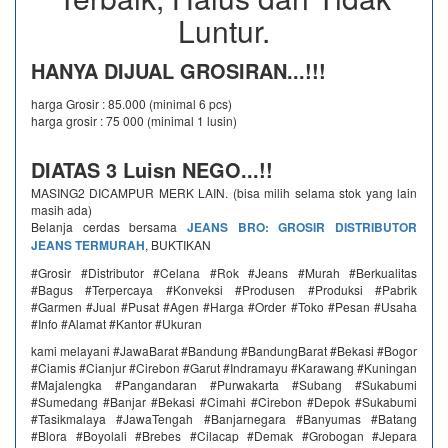
Luntur.
HANYA DIJUAL GROSIRAN...!!!
harga Grosir : 85.000 (minimal 6 pcs)
harga grosir : 75 000 (minimal 1 lusin)
DIATAS 3 Luisn NEGO...!!
MASING2 DICAMPUR MERK LAIN. (bisa milih selama stok yang lain
masih ada)
Belanja cerdas bersama
JEANS BRO: GROSIR DISTRIBUTOR
JEANS TERMURAH
, BUKTIKAN
#Grosir #Distributor #Celana #Rok #Jeans #Murah #Berkualitas
#Bagus #Terpercaya #Konveksi #Produsen #Produksi #Pabrik
#Garmen #Jual #Pusat #Agen #Harga #Order #Toko #Pesan #Usaha
#Info #Alamat #Kantor #Ukuran
kami melayani #JawaBarat #Bandung #BandungBarat #Bekasi #Bogor
#Ciamis #Cianjur #Cirebon #Garut #Indramayu #Karawang #Kuningan
#Majalengka #Pangandaran #Purwakarta #Subang #Sukabumi
#Sumedang #Banjar #Bekasi #Cimahi #Cirebon #Depok #Sukabumi
#Tasikmalaya #JawaTengah #Banjarnegara #Banyumas #Batang
#Blora #Boyolali #Brebes #Cilacap #Demak #Grobogan #Jepara