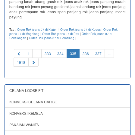
panjang tanah abang grosir rok jeans anak rok jeans panjang murah
bandung rok jeans payung grosir rok jeans bandung rok jeans panjang
anak perempuan rok jeans span panjang rok jeans panjang model
payung
Tag :
Order Rok jeans 07 di Klaten
|
Order Rok jeans 07 di Kudus
|
Order Rok
jeans 07 di Magelang
|
Order Rok jeans 07 di Pati
|
Order Rok jeans 07 di
Pekalongan
|
Order Rok jeans 07 di Pemalang
|
(current)
1
...
333
334
335
336
337
...
1918
CELANA LOOSE FIT
KONVEKSI CELANA CARGO
KONVEKSI KEMEJA
PAKAIAN WANITA