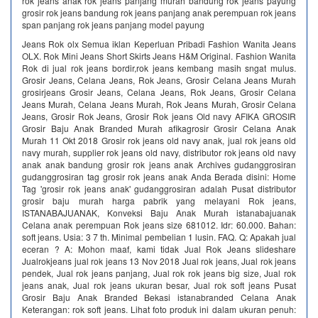
rok jeans anak rok jeans panjang murah bandung rok jeans payung
grosir rok jeans bandung rok jeans panjang anak perempuan rok jeans
span panjang rok jeans panjang model payung
Jeans Rok olx Semua iklan Keperluan Pribadi Fashion Wanita Jeans
OLX. Rok Mini Jeans Short Skirts Jeans H&M Original. Fashion Wanita
Rok di jual rok jeans bordir,rok jeans kembang masih sngat mulus.
Grosir Jeans, Celana Jeans, Rok Jeans, Grosir Celana Jeans Murah
grosirjeans Grosir Jeans, Celana Jeans, Rok Jeans, Grosir Celana
Jeans Murah, Celana Jeans Murah, Rok Jeans Murah, Grosir Celana
Jeans, Grosir Rok Jeans, Grosir Rok jeans Old navy AFIKA GROSIR
Grosir Baju Anak Branded Murah afikagrosir Grosir Celana Anak
Murah 11 Okt 2018 Grosir rok jeans old navy anak, jual rok jeans old
navy murah, supplier rok jeans old navy, distributor rok jeans old navy
anak anak bandung grosir rok jeans anak Archives gudanggrosiran
gudanggrosiran tag grosir rok jeans anak Anda Berada disini: Home
Tag 'grosir rok jeans anak' gudanggrosiran adalah Pusat distributor
grosir baju murah harga pabrik yang melayani Rok jeans,
ISTANABAJUANAK, Konveksi Baju Anak Murah istanabajuanak
Celana anak perempuan Rok jeans size 681012. Idr: 60.000. Bahan:
soft jeans. Usia: 3 7 th. Minimal pembelian 1 lusin. FAQ. Q: Apakah jual
eceran ? A: Mohon maaf, kami tidak Jual Rok Jeans slideshare
Jualrokjeans jual rok jeans 13 Nov 2018 Jual rok jeans, Jual rok jeans
pendek, Jual rok jeans panjang, Jual rok rok jeans big size, Jual rok
jeans anak, Jual rok jeans ukuran besar, Jual rok soft jeans Pusat
Grosir Baju Anak Branded Bekasi istanabranded Celana Anak
Keterangan: rok soft jeans. Lihat foto produk ini dalam ukuran penuh: