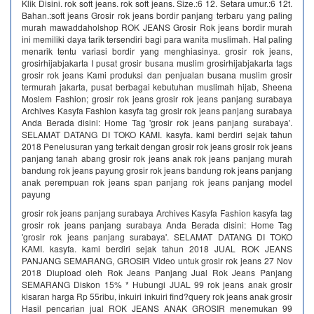
Klik Disini. rok soft jeans. rok soft jeans. Size.:6 12. Setara umur.:6 12t.
Bahan.:soft jeans Grosir rok jeans bordir panjang terbaru yang paling
murah mawaddaholshop ROK JEANS Grosir Rok jeans bordir murah
ini memiliki daya tarik tersendiri bagi para wanita muslimah. Hal paling
menarik tentu variasi bordir yang menghiasinya. grosir rok jeans,
grosirhijabjakarta I pusat grosir busana muslim grosirhijabjakarta tags
grosir rok jeans Kami produksi dan penjualan busana muslim grosir
termurah jakarta, pusat berbagai kebutuhan muslimah hijab, Sheena
Moslem Fashion; grosir rok jeans grosir rok jeans panjang surabaya
Archives Kasyfa Fashion kasyfa tag grosir rok jeans panjang surabaya
Anda Berada disini: Home Tag 'grosir rok jeans panjang surabaya'.
SELAMAT DATANG DI TOKO KAMI. kasyfa. kami berdiri sejak tahun
2018 Penelusuran yang terkait dengan grosir rok jeans grosir rok jeans
panjang tanah abang grosir rok jeans anak rok jeans panjang murah
bandung rok jeans payung grosir rok jeans bandung rok jeans panjang
anak perempuan rok jeans span panjang rok jeans panjang model
payung
grosir rok jeans panjang surabaya Archives Kasyfa Fashion kasyfa tag
grosir rok jeans panjang surabaya Anda Berada disini: Home Tag
'grosir rok jeans panjang surabaya'. SELAMAT DATANG DI TOKO
KAMI. kasyfa. kami berdiri sejak tahun 2018 JUAL ROK JEANS
PANJANG SEMARANG, GROSIR Video untuk grosir rok jeans 27 Nov
2018 Diupload oleh Rok Jeans Panjang Jual Rok Jeans Panjang
SEMARANG Diskon 15% * Hubungi JUAL 99 rok jeans anak grosir
kisaran harga Rp 55ribu, inkuiri inkuiri find?query rok jeans anak grosir
Hasil pencarian jual ROK JEANS ANAK GROSIR menemukan 99