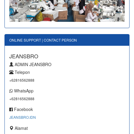
ONLINE SUPPORT | CONTACT PERSON
JEANSBRO
ADMIN JEANSBRO
Telepon
+62816562888
WhatsApp
+62816562888
Facebook
JEANSBRO.IDN
Alamat