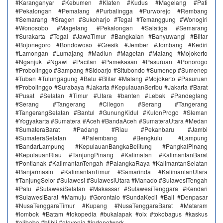
#Karanganyar #Kebumen #Klaten #Kudus #Magelang #Pati
#Pekalongan #Pemalang #Purbalingga #Purworejo #Rembang
#Semarang #Sragen #Sukoharjo #Tegal #Temanggung #Wonogiri
#Wonosobo #Magelang #Pekalongan #Salatiga #Semarang
#Surakarta #Tegal #JawaTimur #Bangkalan #Banyuwangi #Blitar
#Bojonegoro #Bondowoso #Gresik #Jember #Jombang #Kediri
#Lamongan #Lumajang #Madiun #Magetan #Malang #Mojokerto
#Nganjuk #Ngawi #Pacitan #Pamekasan #Pasuruan #Ponorogo
#Probolinggo #Sampang #Sidoarjo #Situbondo #Sumenep #Sumenep
#Tuban #Tulungagung #Batu #Blitar #Malang #Mojokerto #Pasuruan
#Probolinggo #Surabaya #Jakarta #KepulauanSeribu #Jakarta #Barat
#Pusat #Selatan #Timur #Utara #banten #Lebak #Pandeglang
#Serang #Tangerang #Cilegon #Serang #Tangerang
#TangerangSelatan #Bantul #GunungKidul #KulonProgo #Sleman
#Yogyakarta #Sumatera #Aceh #BandaAceh #SumateraUtara #Medan
#SumateraBarat #Padang #Riau #Pekanbaru #Jambi
#SumateraSelatan #Palembang #Bengkulu #Lampung
#BandarLampung #KepulauanBangkaBelitung #PangkalPinang
#KepulauanRiau #TanjungPinang #Kalimatan #KalimantanBarat
#Pontianak #KalimantanTengah #PalangkaRaya #KalimantanSelatan
#Banjarmasin #KalimantanTimur #Samarinda #KalimantanUtara
#TanjungSelor #Sulawesi #SulawesiUtara #Manado #SulawesiTengah
#Palu #SulawesiSelatan #Makassar #SulawesiTenggara #Kendari
#SulawesiBarat #Mamuju #Gorontalo #SundaKecil #Bali #Denpasar
#NusaTenggaraTimur #Kupang #NusaTenggaraBarat #Mataram
#lombok #Batam #tokopedia #bukalapak #olx #tokobagus #kaskus
#alibaba #blibli #elevenia #indonetwork