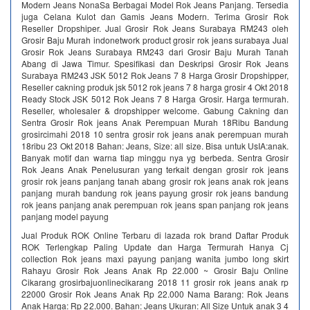
Modern Jeans NonaSa Berbagai Model Rok Jeans Panjang. Tersedia
juga Celana Kulot dan Gamis Jeans Modern. Terima Grosir Rok
Reseller Dropshiper. Jual Grosir Rok Jeans Surabaya RM243 oleh
Grosir Baju Murah indonetwork product grosir rok jeans surabaya Jual
Grosir Rok Jeans Surabaya RM243 dari Grosir Baju Murah Tanah
Abang di Jawa Timur. Spesifikasi dan Deskripsi Grosir Rok Jeans
Surabaya RM243 JSK 5012 Rok Jeans 7 8 Harga Grosir Dropshipper,
Reseller cakning produk jsk 5012 rok jeans 7 8 harga grosir 4 Okt 2018
Ready Stock JSK 5012 Rok Jeans 7 8 Harga Grosir. Harga termurah.
Reseller, wholesaler & dropshipper welcome. Gabung Cakning dan
Sentra Grosir Rok jeans Anak Perempuan Murah 18Ribu Bandung
grosircimahi 2018 10 sentra grosir rok jeans anak perempuan murah
18ribu 23 Okt 2018 Bahan: Jeans, Size: all size. Bisa untuk UsIA:anak.
Banyak motif dan warna tiap minggu nya yg berbeda. Sentra Grosir
Rok Jeans Anak Penelusuran yang terkait dengan grosir rok jeans
grosir rok jeans panjang tanah abang grosir rok jeans anak rok jeans
panjang murah bandung rok jeans payung grosir rok jeans bandung
rok jeans panjang anak perempuan rok jeans span panjang rok jeans
panjang model payung
Jual Produk ROK Online Terbaru di lazada rok brand Daftar Produk
ROK Terlengkap Paling Update dan Harga Termurah Hanya Cj
collection Rok jeans maxi payung panjang wanita jumbo long skirt
Rahayu Grosir Rok Jeans Anak Rp 22.000 ~ Grosir Baju Online
Cikarang grosirbajuonlinecikarang 2018 11 grosir rok jeans anak rp
22000 Grosir Rok Jeans Anak Rp 22.000 Nama Barang: Rok Jeans
Anak Harga: Rp 22.000. Bahan: Jeans Ukuran: All Size Untuk anak 3 4