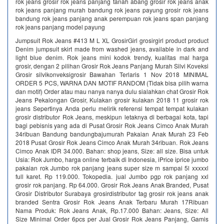
rok jeans grosir rok jeans panjang tanah abang grosir rok jeans anak
rok jeans panjang murah bandung rok jeans payung grosir rok jeans
bandung rok jeans panjang anak perempuan rok jeans span panjang
rok jeans panjang model payung
Jumpsuit Rok Jeans #413 M L XL GrosirGirl grosirgirl product product
Denim jumpsuit skirt made from washed jeans, available in dark and
light blue denim. Rok jeans mini kodok trendy, kualitas mal harga
grosir, dengan 2 pilihan Grosir Rok Jeans Panjang Murah Silvi Koveksi
Grosir silvikonveksigrosir Bawahan Terlaris 1 Nov 2018 MINIMAL
ORDER 5 PCS, WARNA DAN MOTIF RANDOM (Tidak bisa pilih warna
dan motif) Order atau mau nanya nanya dulu sialahkan chat Grosir Rok
Jeans Pekalongan Grosir, Kulakan grosir kulakan 2018 11 grosir rok
jeans Sepertinya Anda perlu melirik referensi tempat tempat kulakan
grosir distributor Rok Jeans, meskipun letaknya di berbagai kota, tapi
bagi pebisnis yang ada di Pusat Grosir Rok Jeans Cimco Anak Murah
34ribuan Bandung bandungbajumurah Pakaian Anak Murah 23 Feb
2018 Pusat Grosir Rok Jeans Cimco Anak Murah 34ribuan. Rok Jeans
Cimco Anak IDR 34.000. Bahan: shop jeans, Size: all size. Bisa untuk
Usia: Rok Jumbo, harga online terbaik di Indonesia, iPrice iprice jumbo
pakaian rok Jumbo rok panjang jeans super size m sampai 5l xxxxxl
full karet. Rp 119.000. Tokopedia. jual Jumbo pgp rok panjang xxl
grosir rok panjang. Rp 64.000. Grosir Rok Jeans Anak Branded, Pusat
Grosir Distributor Surabaya grosirdistributor tag grosir rok jeans anak
branded Sentra Grosir Rok Jeans Anak Terbaru Murah 17Ribuan
Nama Produk: Rok Jeans Anak, Rp.17.000 Bahan: Jeans, Size: All
Size Minimal Order 6pcs per Jual Grosir Rok Jeans Panjang, Gamis