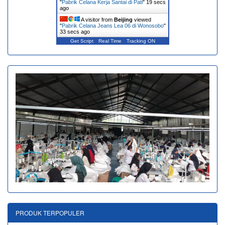
"
Pabrik Celana Kerja Santai di Pati
"
20 secs
ago
A visitor from
Beijing
viewed
"
Pabrik Celana Jeans Lea 06 di Wonosobo
"
34 secs ago
Get Script
Real Time
Tracking ON
PRODUK TERPOPULER