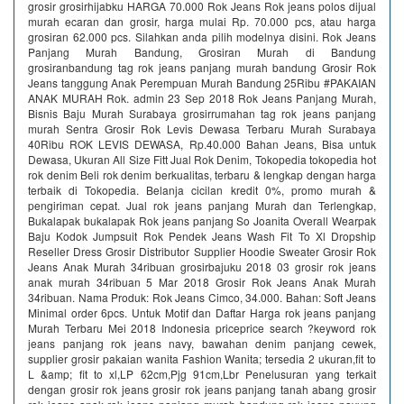
grosir grosirhijabku HARGA 70.000 Rok Jeans Rok jeans polos dijual
murah ecaran dan grosir, harga mulai Rp. 70.000 pcs, atau harga
grosiran 62.000 pcs. Silahkan anda pilih modelnya disini. Rok Jeans
Panjang Murah Bandung, Grosiran Murah di Bandung
grosiranbandung tag rok jeans panjang murah bandung Grosir Rok
Jeans tanggung Anak Perempuan Murah Bandung 25Ribu #PAKAIAN
ANAK MURAH Rok. admin 23 Sep 2018 Rok Jeans Panjang Murah,
Bisnis Baju Murah Surabaya grosirrumahan tag rok jeans panjang
murah Sentra Grosir Rok Levis Dewasa Terbaru Murah Surabaya
40Ribu ROK LEVIS DEWASA, Rp.40.000 Bahan Jeans, Bisa untuk
Dewasa, Ukuran All Size Fitt Jual Rok Denim, Tokopedia tokopedia hot
rok denim Beli rok denim berkualitas, terbaru & lengkap dengan harga
terbaik di Tokopedia. Belanja cicilan kredit 0%, promo murah &
pengiriman cepat. Jual rok jeans panjang Murah dan Terlengkap,
Bukalapak bukalapak Rok jeans panjang So Joanita Overall Wearpak
Baju Kodok Jumpsuit Rok Pendek Jeans Wash Fit To Xl Dropship
Reseller Dress Grosir Distributor Supplier Hoodie Sweater Grosir Rok
Jeans Anak Murah 34ribuan grosirbajuku 2018 03 grosir rok jeans
anak murah 34ribuan 5 Mar 2018 Grosir Rok Jeans Anak Murah
34ribuan. Nama Produk: Rok Jeans Cimco, 34.000. Bahan: Soft Jeans
Minimal order 6pcs. Untuk Motif dan Daftar Harga rok jeans panjang
Murah Terbaru Mei 2018 Indonesia priceprice search ?keyword rok
jeans panjang rok jeans navy, bawahan denim panjang cewek,
supplier grosir pakaian wanita Fashion Wanita; tersedia 2 ukuran,fit to
L &amp; fit to xl,LP 62cm,Pjg 91cm,Lbr Penelusuran yang terkait
dengan grosir rok jeans grosir rok jeans panjang tanah abang grosir