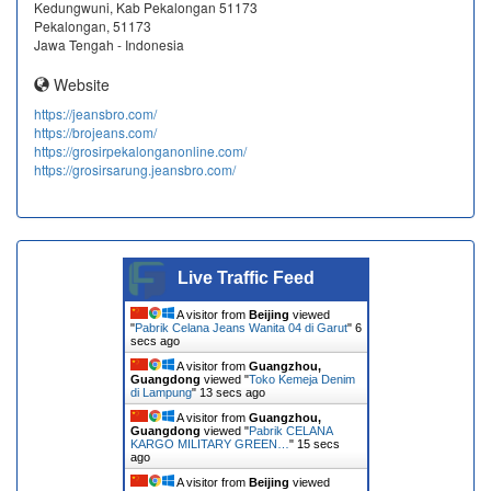
Kedungwuni, Kab Pekalongan 51173
Pekalongan, 51173
Jawa Tengah - Indonesia
Website
https://jeansbro.com/
https://brojeans.com/
https://grosirpekalonganonline.com/
https://grosirsarung.jeansbro.com/
Live Traffic Feed
A visitor from
Beijing
viewed
"
Pabrik Celana Jeans Wanita 04 di Garut
"
7
secs ago
A visitor from
Guangzhou,
Guangdong
viewed "
Toko Kemeja Denim
di Lampung
"
14 secs ago
A visitor from
Guangzhou,
Guangdong
viewed "
Pabrik CELANA
KARGO MILITARY GREEN…
"
16 secs
ago
A visitor from
Beijing
viewed