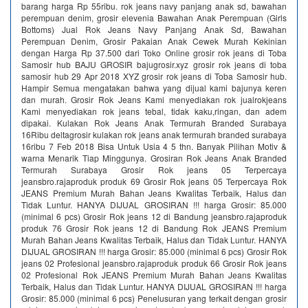
barang harga Rp 55ribu. rok jeans navy panjang anak sd, bawahan
perempuan denim, grosir elevenia Bawahan Anak Perempuan (Girls
Bottoms) Jual Rok Jeans Navy Panjang Anak Sd, Bawahan
Perempuan Denim, Grosir Pakaian Anak Cewek Murah Kekinian
dengan Harga Rp 37.500 dari Toko Online grosir rok jeans di Toba
Samosir hub BAJU GROSIR bajugrosir.xyz grosir rok jeans di toba
samosir hub 29 Apr 2018 XYZ grosir rok jeans di Toba Samosir hub.
Hampir Semua mengatakan bahwa yang dijual kami bajunya keren
dan murah. Grosir Rok Jeans Kami menyediakan rok jualrokjeans
Kami menyediakan rok jeans tebal, tidak kaku,ringan, dan adem
dipakai. Kulakan Rok Jeans Anak Termurah Branded Surabaya
16Ribu deltagrosir kulakan rok jeans anak termurah branded surabaya
16ribu 7 Feb 2018 Bisa Untuk Usia 4 5 thn. Banyak Pilihan Motiv &
warna Menarik Tiap Minggunya. Grosiran Rok Jeans Anak Branded
Termurah Surabaya Grosir Rok jeans 05 Terpercaya
jeansbro.rajaproduk produk 69 Grosir Rok jeans 05 Terpercaya Rok
JEANS Premium Murah Bahan Jeans Kwalitas Terbaik, Halus dan
Tidak Luntur. HANYA DIJUAL GROSIRAN !!! harga Grosir: 85.000
(minimal 6 pcs) Grosir Rok jeans 12 di Bandung jeansbro.rajaproduk
produk 76 Grosir Rok jeans 12 di Bandung Rok JEANS Premium
Murah Bahan Jeans Kwalitas Terbaik, Halus dan Tidak Luntur. HANYA
DIJUAL GROSIRAN !!! harga Grosir: 85.000 (minimal 6 pcs) Grosir Rok
jeans 02 Profesional jeansbro.rajaproduk produk 66 Grosir Rok jeans
02 Profesional Rok JEANS Premium Murah Bahan Jeans Kwalitas
Terbaik, Halus dan Tidak Luntur. HANYA DIJUAL GROSIRAN !!! harga
Grosir: 85.000 (minimal 6 pcs) Penelusuran yang terkait dengan grosir