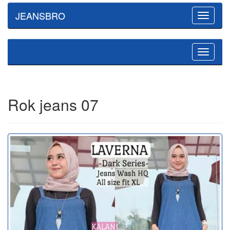
JEANSBRO
Toggle
navigatio
Toggle
navigatio
Rok jeans 07