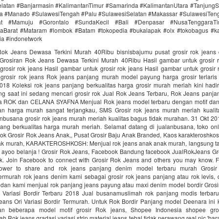
latan #Banjarmasin #KalimantanTimur #Samarinda #KalimantanUtara #TanjungS
a #Manado #SulawesiTengah #Palu #SulawesiSelatan #Makassar #SulawesiTen
rat #Mamuju #Gorontalo #SundaKecil #Bali #Denpasar #NusaTenggaraT
aBarat #Mataram #lombok #Batam #tokopedia #bukalapak #olx #tokobagus #ka
nia #indonetwork
Rok Jeans Dewasa Terkini Murah 40Ribu bisnisbajumu pusat grosir rok jeans 
Grosiran Rok Jeans Dewasa Terkini Murah 40Ribu Hasil gambar untuk grosir r
rosir rok jeans Hasil gambar untuk grosir rok jeans Hasil gambar untuk grosir 
grosir rok jeans Rok jeans panjang murah model payung harga grosir terlaris
2018 Koleksi rok jeans panjang berkualitas harga grosir murah meriah kini hadi
ng saat ini sedang mencari grosir rok Jual Rok Jeans Terbaru, Rok Jeans panjan
fna ROK dan CELANA SYAFNA Menjual Rok jeans model terbaru dengan motif dan
an harga murah sangat terjangkau, SMS Grosir rok jeans murah meriah kualit
nbusana grosir rok jeans murah meriah kualitas bagus tidak murahan. 31 Okt 201
jang berkualitas harga murah meriah. Selamat datang di jualanbusana, toko onli
rok Grosir Rok Jeans Anak,, Pusat Grosir Baju Anak Branded, Kaos karakteroshko
k murah, KARAKTEROSHKOSH: Menjual rok jeans anak anak murah, langsung t
ai, ayoo belanja ! Grosir Rok Jeans, Facebook Bandung facebook JualRokJeans Gr
k. Join Facebook to connect with Grosir Rok Jeans and others you may know. 
ower to share and rok jeans panjang denim model terbaru murah Grosi
ermurah rok jeans denim kami sebagai grosir rok jeans panjang atau rok levis,
 dan kami menjual rok panjang jeans payung atau maxi denim model bordir Grosi
Variasi Bordir Terbaru 2018 Jual busanamuslimah rok panjang modis terba
eans Ori Variasi Bordir Termurah. Untuk Rok Bordir Panjang model Deenara ini 
n beberapa model motif grosir Rok jeans, Shopee Indonesia shopee gro
 Rok jeans gradasi variasi strip material jeans tebal tidak nerawang real pic 'bara