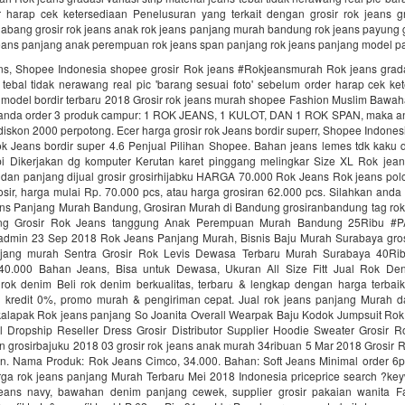
 harap cek ketersediaan Penelusuran yang terkait dengan grosir rok jeans gr
abang grosir rok jeans anak rok jeans panjang murah bandung rok jeans payung g
eans panjang anak perempuan rok jeans span panjang rok jeans panjang model 
ans, Shopee Indonesia shopee grosir Rok jeans #Rokjeansmurah Rok jeans gradasi
 tebal tidak nerawang real pic 'barang sesuai foto' sebelum order harap cek k
 model bordir terbaru 2018 Grosir rok jeans murah shopee Fashion Muslim Bawa
 anda order 3 produk campur: 1 ROK JEANS, 1 KULOT, DAN 1 ROK SPAN, maka a
skon 2000 perpotong. Ecer harga grosir rok Jeans bordir superr, Shopee Indone
ok Jeans bordir super 4.6 Penjual Pilihan Shopee. Bahan jeans lemes tdk kaku 
i Dikerjakan dg komputer Kerutan karet pinggang melingkar Size XL Rok jea
dan panjang dijual grosir grosirhijabku HARGA 70.000 Rok Jeans Rok jeans polo
sir, harga mulai Rp. 70.000 pcs, atau harga grosiran 62.000 pcs. Silahkan anda
eans Panjang Murah Bandung, Grosiran Murah di Bandung grosiranbandung tag rok
ng Grosir Rok Jeans tanggung Anak Perempuan Murah Bandung 25Ribu #
min 23 Sep 2018 Rok Jeans Panjang Murah, Bisnis Baju Murah Surabaya gro
njang murah Sentra Grosir Rok Levis Dewasa Terbaru Murah Surabaya 40R
0.000 Bahan Jeans, Bisa untuk Dewasa, Ukuran All Size Fitt Jual Rok Den
 rok denim Beli rok denim berkualitas, terbaru & lengkap dengan harga terbaik
an kredit 0%, promo murah & pengiriman cepat. Jual rok jeans panjang Murah d
alapak Rok jeans panjang So Joanita Overall Wearpak Baju Kodok Jumpsuit Ro
l Dropship Reseller Dress Grosir Distributor Supplier Hoodie Sweater Grosir 
n grosirbajuku 2018 03 grosir rok jeans anak murah 34ribuan 5 Mar 2018 Grosir 
n. Nama Produk: Rok Jeans Cimco, 34.000. Bahan: Soft Jeans Minimal order 6pc
rga rok jeans panjang Murah Terbaru Mei 2018 Indonesia priceprice search ?key
eans navy, bawahan denim panjang cewek, supplier grosir pakaian wanita F