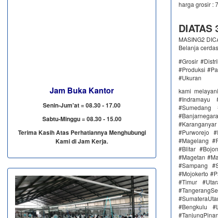
harga grosir : 
DIATAS 3
MASING2 DICAM
Belanja cerda
#Grosir #Dist
#Produksi #Pa
#Ukuran
Jam Buka Kantor
kami melayan
#Indramayu 
Senin-Jum'at = 08.30 - 17.00
#Sumedang #
#Banjarnega
Sabtu-Minggu = 08.30 - 15.00
#Karanganya
Terima Kasih Atas Perhatiannya Menghubungi
#Purworejo 
#Magelang #P
Kami di Jam Kerja.
#Blitar #Boj
#Magetan #Ma
#Sampang #S
#Mojokerto #P
#Timur #Uta
#TangerangSe
#SumateraUta
#Bengkulu #
#TanjungPin