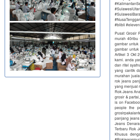
#KalimantanSe
#SulawesiUtar
#SulawesiBa
#NusaTenggar
#blibli #eleve
Pusat Grosir 
murah 40ribu 
gambar untuk g
gambar untuk 
Artikel 3 Okt 
kami. anda ya
dan ritel sya
yang cantik d
murahan juala
rok jeans pan
yang menjual 
Rok Jeans Ana
grosir & part
is on Faceboo
people the p
grosirpakaiant
panjang jeans
Jeans Denara 
Terbaru Rok J
Khusus denga
#Rokjeansmurah