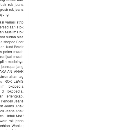
osir rok jeans
rosir rok jeans
payung
 variasi strip
etersediaan Rok
han Muslim Rok
nda sudah bisa
sia shopee Ecer
dan kuat Bordir
ns polos murah
s dijual murah
 pilih modelnya
 jeans panjang
PAKAIAN ANAK
sirrumahan tag
ibu ROK LEVIS
im, Tokopedia
 di Tokopedia.
an Terlengkap,
k Pendek Jeans
Rok Jeans Anak
Rok Jeans Anak
s. Untuk Motif
word rok jeans
ashion Wanita;