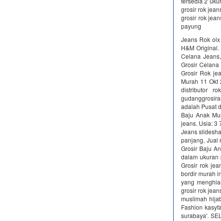
tersedia 2 uku
grosir rok jea
grosir rok je
payung
Jeans Rok olx
H&M Original. 
Celana Jeans,
Grosir Celana
Grosir Rok je
Murah 11 Okt 2
distributor 
gudanggrosiran
adalah Pusat 
Baju Anak Mur
jeans. Usia: 3
Jeans slidesha
panjang, Jual r
Grosir Baju An
dalam ukuran pe
Grosir rok je
bordir murah in
yang menghiasi
grosir rok jea
muslimah hija
Fashion kasyfa
surabaya'. SE