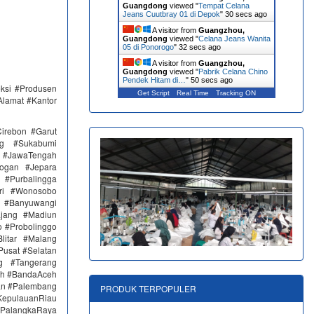
Guangdong
viewed "
Tempat Celana
Jeans Cuutbray 01 di Depok
"
31 secs ago
A visitor from
Guangzhou,
Guangdong
viewed "
Celana Jeans Wanita
05 di Ponorogo
"
33 secs ago
A visitor from
Guangzhou,
Guangdong
viewed "
Pabrik Celana Chino
Pendek Hitam di…
"
51 secs ago
eksi #Produsen
Get Script
Real Time
Tracking ON
Alamat #Kantor
irebon #Garut
ng #Sukabumi
 #JawaTengah
ogan #Jepara
#Purbalingga
ri #Wonosobo
n #Banyuwangi
ajang #Madiun
 #Probolinggo
itar #Malang
Pusat #Selatan
g #Tangerang
eh #BandaAceh
an #Palembang
PRODUK TERPOPULER
epulauanRiau
PalangkaRaya