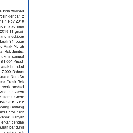
ade from washed
rosir, dengan 2
aris 1 Nov 2018
rder atau mau
2018 11 grosir
Jeans, meskipun
 Murah 34ribuan
co Anak Murah
ia: Rok Jumbo,
r size m sampai
p 64.000. Grosir
ns anak branded
17.000 Bahan:
n Jeans NonaSa
ima Grosir Rok
etwork product
 Abang di Jawa
8 Harga Grosir
Stock JSK 5012
Gabung Cakning
tra grosir rok
A:anak. Banyak
terkait dengan
g murah bandung
an panjang rok