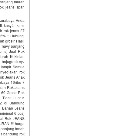
s panjang murah
ok jeans span
g surabaya Anda
. kasyfa. kami
 rok jeans 27
15% * Hubungi
ak grosir Hasil
 navy panjang
oms) Jual Rok
urah Kekinian
bajugrosir.xyz
. Hampir Semua
nyediakan rok
 Rok Jeans Anak
abaya 16ribu 7
iran Rok Jeans
 69 Grosir Rok
Tidak Luntur.
12 di Bandung
h Bahan Jeans
minimal 6 pcs)
onal Rok JEANS
IRAN !!! harga
s panjang tanah
ns bandung rok