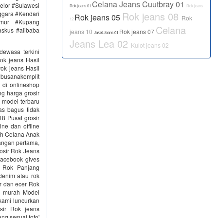
Celana Jeans Cuutbray 01
elor #Sulawesi
Rok jeans 01
Rok jeans
ggara #Kendari
Rok jeans 08
Rok jeans 05
Rok
12
imur #Kupang
Celana
skus #alibaba
jeans 10
Rok jeans 07
Jaket Jeans 01
Jeans Lea 02
Kulot jeans 02
dewasa terkini
ok jeans Hasil
rok jeans Hasil
 busanakomplit
r di onlineshop
g harga grosir
 model terbaru
as bagus tidak
8 Pusat grosir
ne dan offline
sh Celana Anak
angan pertama,
osir Rok Jeans
Facebook gives
r Rok Panjang
 denim atau rok
r dan ecer Rok
ru murah Model
kami luncurkan
sir Rok jeans
ng sesuai foto'