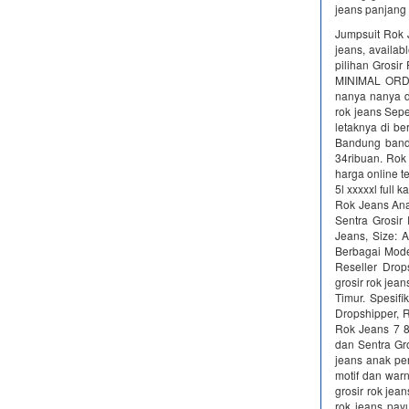
jeans panjang
Jumpsuit Rok J
jeans, availab
pilihan Grosir
MINIMAL ORDE
nanya nanya d
rok jeans Sepe
letaknya di be
Bandung band
34ribuan. Rok
harga online t
5l xxxxxl full 
Rok Jeans Anak
Sentra Grosi
Jeans, Size: 
Berbagai Mode
Reseller Drop
grosir rok je
Timur. Spesif
Dropshipper, 
Rok Jeans 7 8
dan Sentra Gr
jeans anak pe
motif dan war
grosir rok jea
rok jeans pay