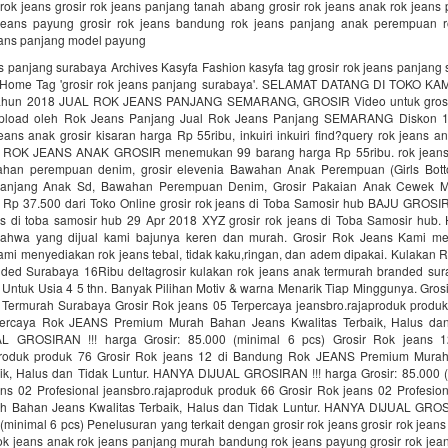
rok jeans grosir rok jeans panjang tanah abang grosir rok jeans anak rok jean
jeans payung grosir rok jeans bandung rok jeans panjang anak perempuan r
eans panjang model payung
ns panjang surabaya Archives Kasyfa Fashion kasyfa tag grosir rok jeans panjan
: Home Tag 'grosir rok jeans panjang surabaya'. SELAMAT DATANG DI TOKO KAMI
k tahun 2018 JUAL ROK JEANS PANJANG SEMARANG, GROSIR Video untuk grosir
pload oleh Rok Jeans Panjang Jual Rok Jeans Panjang SEMARANG Diskon 
ans anak grosir kisaran harga Rp 55ribu, inkuiri inkuiri find?query rok jeans an
al ROK JEANS ANAK GROSIR menemukan 99 barang harga Rp 55ribu. rok jeans
ahan perempuan denim, grosir elevenia Bawahan Anak Perempuan (Girls Bott
anjang Anak Sd, Bawahan Perempuan Denim, Grosir Pakaian Anak Cewek M
Rp 37.500 dari Toko Online grosir rok jeans di Toba Samosir hub BAJU GROSIR 
ans di toba samosir hub 29 Apr 2018 XYZ grosir rok jeans di Toba Samosir hub
ahwa yang dijual kami bajunya keren dan murah. Grosir Rok Jeans Kami me
ami menyediakan rok jeans tebal, tidak kaku,ringan, dan adem dipakai. Kulakan
ded Surabaya 16Ribu deltagrosir kulakan rok jeans anak termurah branded sur
 Untuk Usia 4 5 thn. Banyak Pilihan Motiv & warna Menarik Tiap Minggunya. Gros
Termurah Surabaya Grosir Rok jeans 05 Terpercaya jeansbro.rajaproduk produk
percaya Rok JEANS Premium Murah Bahan Jeans Kwalitas Terbaik, Halus dan 
 GROSIRAN !!! harga Grosir: 85.000 (minimal 6 pcs) Grosir Rok jeans 
aproduk produk 76 Grosir Rok jeans 12 di Bandung Rok JEANS Premium Mura
aik, Halus dan Tidak Luntur. HANYA DIJUAL GROSIRAN !!! harga Grosir: 85.000 (
ans 02 Profesional jeansbro.rajaproduk produk 66 Grosir Rok jeans 02 Profesi
 Bahan Jeans Kwalitas Terbaik, Halus dan Tidak Luntur. HANYA DIJUAL GROS
 (minimal 6 pcs) Penelusuran yang terkait dengan grosir rok jeans grosir rok jean
rok jeans anak rok jeans panjang murah bandung rok jeans payung grosir rok jea