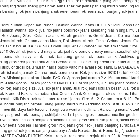
ran,fit to L &amp; fit to xl,LP 62cm,Pjg 91cm,Lbr Penelusuran yang terkait dengan g
ns panjang tanah abang grosir rok jeans anak rok jeans panjang murah bandung r
ans bandung rok jeans panjang anak perempuan rok jeans span panjang rok jeans
 Semua iklan Keperluan Pribadi Fashion Wanita Jeans OLX. Rok Mini Jeans Shor
Fashion Wanita Rok di jual rok jeans bordir,rok jeans kembang masih sngat mulus
 Rok Jeans, Grosir Celana Jeans Murah grosirjeans Grosir Jeans, Celana Jea
 Jeans Murah, Celana Jeans Murah, Rok Jeans Murah, Grosir Celana Jeans, Gro
ans Old navy AFIKA GROSIR Grosir Baju Anak Branded Murah afikagrosir Gros
018 Grosir rok jeans old navy anak, jual rok jeans old navy murah, supplier rok 
rok jeans old navy anak anak bandung grosir rok jeans anak Archives g
 tag grosir rok jeans anak Anda Berada disini: Home Tag 'grosir rok jeans anak'
distributor grosir baju murah harga pabrik yang melayani Rok jeans, ISTANABAJU
ah istanabajuanak Celana anak perempuan Rok jeans size 681012. Idr: 60.00
 7 th. Minimal pembelian 1 lusin. FAQ. Q: Apakah jual eceran ? A: Mohon maaf, kami
re Jualrokjeans jual rok jeans 13 Nov 2018 Jual rok jeans, Jual rok jeans pendek,
ok rok jeans big size, Jual rok jeans anak, Jual rok jeans ukuran besar, Jual rok 
ak Branded Bekasi istanabranded Celana Anak Keterangan: rok soft jeans. Lihat 
nuh: Klik Disini. rok soft jeans. rok soft jeans. Size.:6 12. Setara umur.:6 12t. B
ans bordir panjang terbaru yang paling murah mawaddaholshop ROK JEANS Gr
i memiliki daya tarik tersendiri bagi para wanita muslimah. Hal paling menarik tent
nya. grosir rok jeans, grosirhijabjakarta I pusat grosir busana muslim grosirhi
ns Kami produksi dan penjualan busana muslim grosir termurah jakarta, pusat ber
b, Sheena Moslem Fashion; grosir rok jeans grosir rok jeans panjang surabaya A
 tag grosir rok jeans panjang surabaya Anda Berada disini: Home Tag 'grosir ro
LAMAT DATANG DI TOKO KAMI. kasyfa. kami berdiri sejak tahun 2018 Penelusura