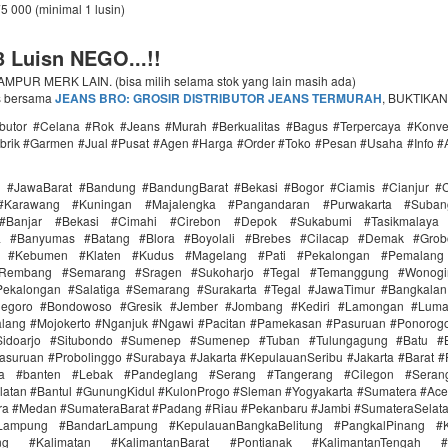
75 000 (minimal 1 lusin)
 Luisn NEGO...!!
PUR MERK LAIN. (bisa milih selama stok yang lain masih ada)
s bersama
JEANS BRO: GROSIR DISTRIBUTOR JEANS TERMURAH
, BUKTIKAN
ributor #Celana #Rok #Jeans #Murah #Berkualitas #Bagus #Terpercaya #Konv
brik #Garmen #Jual #Pusat #Agen #Harga #Order #Toko #Pesan #Usaha #Info #
i #JawaBarat #Bandung #BandungBarat #Bekasi #Bogor #Ciamis #Cianjur #C
#Karawang #Kuningan #Majalengka #Pangandaran #Purwakarta #Suba
Banjar #Bekasi #Cimahi #Cirebon #Depok #Sukabumi #Tasikmalaya
ra #Banyumas #Batang #Blora #Boyolali #Brebes #Cilacap #Demak #Grob
r #Kebumen #Klaten #Kudus #Magelang #Pati #Pekalongan #Pemalang 
#Rembang #Semarang #Sragen #Sukoharjo #Tegal #Temanggung #Wonogi
ekalongan #Salatiga #Semarang #Surakarta #Tegal #JawaTimur #Bangkala
onegoro #Bondowoso #Gresik #Jember #Jombang #Kediri #Lamongan #Lum
lang #Mojokerto #Nganjuk #Ngawi #Pacitan #Pamekasan #Pasuruan #Ponorogo
idoarjo #Situbondo #Sumenep #Sumenep #Tuban #Tulungagung #Batu #Bl
asuruan #Probolinggo #Surabaya #Jakarta #KepulauanSeribu #Jakarta #Barat #
ra #banten #Lebak #Pandeglang #Serang #Tangerang #Cilegon #Seran
latan #Bantul #GunungKidul #KulonProgo #Sleman #Yogyakarta #Sumatera #Ac
ra #Medan #SumateraBarat #Padang #Riau #Pekanbaru #Jambi #SumateraSelat
Lampung #BandarLampung #KepulauanBangkaBelitung #PangkalPinang #K
ang #Kalimatan #KalimantanBarat #Pontianak #KalimantanTengah #