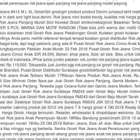
 anak perempuan rok jeans span panjang rok jeans panjang model payung
eans #413 M L XL GrosirGirl grosirgirl product product Denim jumpsuit skirt m
le in dark and light blue denim. Rok jeans mini kodok trendy, kualitas mal harga g
 Rok Jeans Panjang Murah Silvi Koveksi Grosir silvikonveksigrosir Bawahan Terl
R 5 PCS, WARNA DAN MOTIF RANDOM (Tidak bisa pilih warna dan motif) O
ulu sialahkan chat Grosir Rok Jeans Pekalongan Grosir, Kulakan grosir kulakan 
rtinya Anda perlu melirik referensi tempat tempat kulakan grosir distributor Rok 
rbagai kota, tapi bagi pebisnis yang ada di Pusat Grosir Rok Jeans Cimco Anak
ungbajumurah Pakaian Anak Murah 23 Feb 2018 Pusat Grosir Rok Jeans Cim
 Jeans Cimco Anak IDR 34.000. Bahan: shop jeans, Size: all size. Bisa untuk Us
erbaik di Indonesia, iPrice iprice jumbo pakaian rok Jumbo rok panjang jeans supe
karet. Rp 119.000. Tokopedia. jual Jumbo pgp rok panjang xxl grosir rok panjang. R
 Branded, Pusat Grosir Distributor Surabaya grosirdistributor tag grosir rok jea
r Rok Jeans Anak Terbaru Murah 17Ribuan Nama Produk: Rok Jeans Anak, Rp.
All Size Minimal Order 6pcs per Jual Grosir Rok Jeans Panjang, Gamis Moder
l Rok Jeans Panjang. Tersedia juga Celana Kulot dan Gamis Jeans Modern. Ter
shiper. Jual Grosir Rok Jeans Surabaya RM243 oleh Grosir Baju Murah indon
ans surabaya Jual Grosir Rok Jeans Surabaya RM243 dari Grosir Baju Murah Tanah
ikasi dan Deskripsi Grosir Rok Jeans Surabaya RM243 JSK 5012 Rok Jeans 7 
Reseller cakning produk jsk 5012 rok jeans 7 8 harga grosir 4 Okt 2018 Ready 
 Harga Grosir. Harga termurah. Reseller, wholesaler & dropshipper welcome. 
osir Rok jeans Anak Perempuan Murah 18Ribu Bandung grosircimahi 2018 10 sen
rempuan murah 18ribu 23 Okt 2018 Bahan: Jeans, Size: all size. Bisa untuk UsI
na tiap minggu nya yg berbeda. Sentra Grosir Rok Jeans Anak Penelusuran yang 
ns grosir rok jeans panjang tanah abang grosir rok jeans anak rok jeans panjan
ung grosir rok jeans bandung rok jeans panjang anak perempuan rok jeans sp