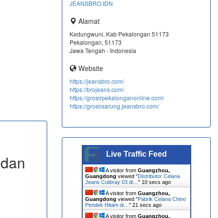
JEANSBRO.IDN
Alamat
Kedungwuni, Kab Pekalongan 51173
Pekalongan, 51173
Jawa Tengah - Indonesia
Website
https://jeansbro.com/
https://brojeans.com/
https://grosirpekalonganonline.com/
https://grosirsarung.jeansbro.com/
Live Traffic Feed
 dan
A visitor from
Guangzhou,
Guangdong
viewed "
Distributor Celana
Jeans Cutbray 03 di…
"
11 secs ago
A visitor from
Guangzhou,
Guangdong
viewed "
Pabrik Celana Chino
Pendek Hitam di…
"
22 secs ago
A visitor from
Guangzhou,