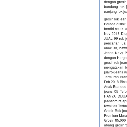
dengan grosir 
bandung rok 
panjang rok j
grosir rok jea
Berada disini
berdiri seja
Nov 2018 Diu
JUAL 99 rok je
pencarian ju
anak sd, baw
Jeans Navy P
dengan Harga 
grosir rok je
mengatakan b
jualrokjeans K
Termurah Bran
Feb 2018 Bisa
Anak Branded 
jeans 05 Ter
HANYA DIJUAL
jeansbro.raj
Kwalitas Terb
Grosir Rok je
Premium Murah
Grosir: 85.000
abang grosir 