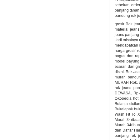
sebelum order
panjang tanah 
bandung rok j
grosir Rok je
material jeans
jeans panjang
Jadi misalnya
mendapatkan di
harga grosir r
bagus dan rap
model payung 
ecaran dan gro
disini. Rok J
murah bandu
MURAH Rok. ad
rok jeans pa
DEWASA, Rp.4
tokopedia hot
Belanja cicil
Bukalapak buk
Wash Fit To X
Murah 34ribua
Murah 34ribua
dan Daftar Ha
panjang rok j