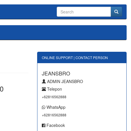
ONLINE SUPPORT | CONTACT PERSON
JEANSBRO
ADMIN JEANSBRO
0
Telepon
+62816562888
WhatsApp
+62816562888
Facebook