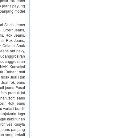
rosir rok jeans
ok jeans payung
 panjang model
t Skirts Jeans
. Grosir Jeans,
ns, Rok Jeans,
sir Rok Jeans,
ir Celana Anak
jeans old navy,
udanggrosiran
 gudanggrosiran
ANAK, Konveksi
0. Bahan: soft
 tidak Jual Rok
 Jual rok jeans
soft jeans Pusat
foto produk ini
ahan.:soft jeans
osir Rok jeans
u variasi bordir
jabjakarta tags
bagai kebutuhan
rchives Kasyfa
k jeans panjang
n yang terkait