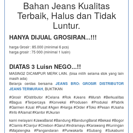
Bahan Jeans Kualitas
Terbaik, Halus dan Tidak
Luntur.
HANYA DIJUAL GROSIRAN...!!!
harga Grosir : 85.000 (minimal 6 pcs)
harga grosir : 75 000 (minimal 1 lusin)
DIATAS 3 Luisn NEGO...!!
MASING2 DICAMPUR MERK LAIN. (bisa milih selama stok yang lain
masih ada)
Belanja cerdas bersama
JEANS BRO: GROSIR DISTRIBUTOR
JEANS TERMURAH
, BUKTIKAN
#Grosir #Distributor #Celana #Rok #Jeans #Murah #Berkualitas
#Bagus #Terpercaya #Konveksi #Produsen #Produksi #Pabrik
#Garmen #Jual #Pusat #Agen #Harga #Order #Toko #Pesan #Usaha
#Info #Alamat #Kantor #Ukuran
kami melayani #JawaBarat #Bandung #BandungBarat #Bekasi #Bogor
#Ciamis #Cianjur #Cirebon #Garut #Indramayu #Karawang #Kuningan
#Majalengka #Pangandaran #Purwakarta #Subang #Sukabumi