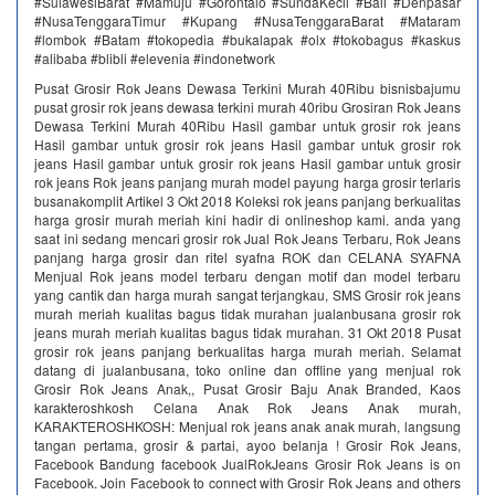
#SulawesiBarat #Mamuju #Gorontalo #SundaKecil #Bali #Denpasar
#NusaTenggaraTimur #Kupang #NusaTenggaraBarat #Mataram
#lombok #Batam #tokopedia #bukalapak #olx #tokobagus #kaskus
#alibaba #blibli #elevenia #indonetwork
Pusat Grosir Rok Jeans Dewasa Terkini Murah 40Ribu bisnisbajumu
pusat grosir rok jeans dewasa terkini murah 40ribu Grosiran Rok Jeans
Dewasa Terkini Murah 40Ribu Hasil gambar untuk grosir rok jeans
Hasil gambar untuk grosir rok jeans Hasil gambar untuk grosir rok
jeans Hasil gambar untuk grosir rok jeans Hasil gambar untuk grosir
rok jeans Rok jeans panjang murah model payung harga grosir terlaris
busanakomplit Artikel 3 Okt 2018 Koleksi rok jeans panjang berkualitas
harga grosir murah meriah kini hadir di onlineshop kami. anda yang
saat ini sedang mencari grosir rok Jual Rok Jeans Terbaru, Rok Jeans
panjang harga grosir dan ritel syafna ROK dan CELANA SYAFNA
Menjual Rok jeans model terbaru dengan motif dan model terbaru
yang cantik dan harga murah sangat terjangkau, SMS Grosir rok jeans
murah meriah kualitas bagus tidak murahan jualanbusana grosir rok
jeans murah meriah kualitas bagus tidak murahan. 31 Okt 2018 Pusat
grosir rok jeans panjang berkualitas harga murah meriah. Selamat
datang di jualanbusana, toko online dan offline yang menjual rok
Grosir Rok Jeans Anak,, Pusat Grosir Baju Anak Branded, Kaos
karakteroshkosh Celana Anak Rok Jeans Anak murah,
KARAKTEROSHKOSH: Menjual rok jeans anak anak murah, langsung
tangan pertama, grosir & partai, ayoo belanja ! Grosir Rok Jeans,
Facebook Bandung facebook JualRokJeans Grosir Rok Jeans is on
Facebook. Join Facebook to connect with Grosir Rok Jeans and others