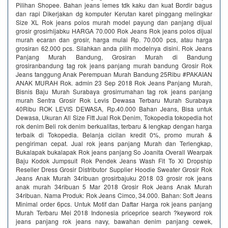
Pilihan Shopee. Bahan jeans lemes tdk kaku dan kuat Bordir bagus
dan rapi Dikerjakan dg komputer Kerutan karet pinggang melingkar
Size XL Rok jeans polos murah model payung dan panjang dijual
grosir grosirhijabku HARGA 70.000 Rok Jeans Rok jeans polos dijual
murah ecaran dan grosir, harga mulai Rp. 70.000 pcs, atau harga
grosiran 62.000 pcs. Silahkan anda pilih modelnya disini. Rok Jeans
Panjang Murah Bandung, Grosiran Murah di Bandung
grosiranbandung tag rok jeans panjang murah bandung Grosir Rok
Jeans tanggung Anak Perempuan Murah Bandung 25Ribu #PAKAIAN
ANAK MURAH Rok. admin 23 Sep 2018 Rok Jeans Panjang Murah,
Bisnis Baju Murah Surabaya grosirrumahan tag rok jeans panjang
murah Sentra Grosir Rok Levis Dewasa Terbaru Murah Surabaya
40Ribu ROK LEVIS DEWASA, Rp.40.000 Bahan Jeans, Bisa untuk
Dewasa, Ukuran All Size Fitt Jual Rok Denim, Tokopedia tokopedia hot
rok denim Beli rok denim berkualitas, terbaru & lengkap dengan harga
terbaik di Tokopedia. Belanja cicilan kredit 0%, promo murah &
pengiriman cepat. Jual rok jeans panjang Murah dan Terlengkap,
Bukalapak bukalapak Rok jeans panjang So Joanita Overall Wearpak
Baju Kodok Jumpsuit Rok Pendek Jeans Wash Fit To Xl Dropship
Reseller Dress Grosir Distributor Supplier Hoodie Sweater Grosir Rok
Jeans Anak Murah 34ribuan grosirbajuku 2018 03 grosir rok jeans
anak murah 34ribuan 5 Mar 2018 Grosir Rok Jeans Anak Murah
34ribuan. Nama Produk: Rok Jeans Cimco, 34.000. Bahan: Soft Jeans
Minimal order 6pcs. Untuk Motif dan Daftar Harga rok jeans panjang
Murah Terbaru Mei 2018 Indonesia priceprice search ?keyword rok
jeans panjang rok jeans navy, bawahan denim panjang cewek,