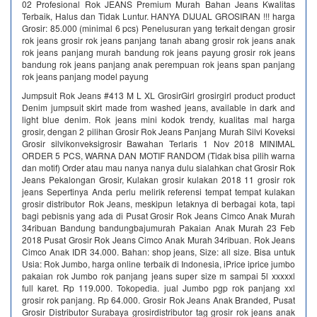
02 Profesional Rok JEANS Premium Murah Bahan Jeans Kwalitas
Terbaik, Halus dan Tidak Luntur. HANYA DIJUAL GROSIRAN !!! harga
Grosir: 85.000 (minimal 6 pcs) Penelusuran yang terkait dengan grosir
rok jeans grosir rok jeans panjang tanah abang grosir rok jeans anak
rok jeans panjang murah bandung rok jeans payung grosir rok jeans
bandung rok jeans panjang anak perempuan rok jeans span panjang
rok jeans panjang model payung
Jumpsuit Rok Jeans #413 M L XL GrosirGirl grosirgirl product product
Denim jumpsuit skirt made from washed jeans, available in dark and
light blue denim. Rok jeans mini kodok trendy, kualitas mal harga
grosir, dengan 2 pilihan Grosir Rok Jeans Panjang Murah Silvi Koveksi
Grosir silvikonveksigrosir Bawahan Terlaris 1 Nov 2018 MINIMAL
ORDER 5 PCS, WARNA DAN MOTIF RANDOM (Tidak bisa pilih warna
dan motif) Order atau mau nanya nanya dulu sialahkan chat Grosir Rok
Jeans Pekalongan Grosir, Kulakan grosir kulakan 2018 11 grosir rok
jeans Sepertinya Anda perlu melirik referensi tempat tempat kulakan
grosir distributor Rok Jeans, meskipun letaknya di berbagai kota, tapi
bagi pebisnis yang ada di Pusat Grosir Rok Jeans Cimco Anak Murah
34ribuan Bandung bandungbajumurah Pakaian Anak Murah 23 Feb
2018 Pusat Grosir Rok Jeans Cimco Anak Murah 34ribuan. Rok Jeans
Cimco Anak IDR 34.000. Bahan: shop jeans, Size: all size. Bisa untuk
Usia: Rok Jumbo, harga online terbaik di Indonesia, iPrice iprice jumbo
pakaian rok Jumbo rok panjang jeans super size m sampai 5l xxxxxl
full karet. Rp 119.000. Tokopedia. jual Jumbo pgp rok panjang xxl
grosir rok panjang. Rp 64.000. Grosir Rok Jeans Anak Branded, Pusat
Grosir Distributor Surabaya grosirdistributor tag grosir rok jeans anak