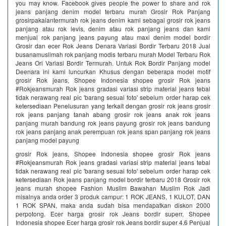
you may know. Facebook gives people the power to share and rok
jeans panjang denim model terbaru murah Grosir Rok Panjang
grosirpakaiantermurah rok jeans denim kami sebagai grosir rok jeans
panjang atau rok levis, denim atau rok panjang jeans dan kami
menjual rok panjang jeans payung atau maxi denim model bordir
Grosir dan ecer Rok Jeans Denara Variasi Bordir Terbaru 2018 Jual
busanamuslimah rok panjang modis terbaru murah Model Terbaru Rok
Jeans Ori Variasi Bordir Termurah. Untuk Rok Bordir Panjang model
Deenara ini kami luncurkan Khusus dengan beberapa model motif
grosir Rok jeans, Shopee Indonesia shopee grosir Rok jeans
#Rokjeansmurah Rok jeans gradasi variasi strip material jeans tebal
tidak nerawang real pic 'barang sesuai foto' sebelum order harap cek
ketersediaan Penelusuran yang terkait dengan grosir rok jeans grosir
rok jeans panjang tanah abang grosir rok jeans anak rok jeans
panjang murah bandung rok jeans payung grosir rok jeans bandung
rok jeans panjang anak perempuan rok jeans span panjang rok jeans
panjang model payung
grosir Rok jeans, Shopee Indonesia shopee grosir Rok jeans
#Rokjeansmurah Rok jeans gradasi variasi strip material jeans tebal
tidak nerawang real pic 'barang sesuai foto' sebelum order harap cek
ketersediaan Rok jeans panjang model bordir terbaru 2018 Grosir rok
jeans murah shopee Fashion Muslim Bawahan Muslim Rok Jadi
misalnya anda order 3 produk campur: 1 ROK JEANS, 1 KULOT, DAN
1 ROK SPAN, maka anda sudah bisa mendapatkan diskon 2000
perpotong. Ecer harga grosir rok Jeans bordir superr, Shopee
Indonesia shopee Ecer harga grosir rok Jeans bordir super 4.6 Penjual