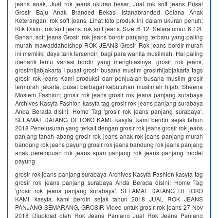
jeans anak, Jual rok jeans ukuran besar, Jual rok soft jeans Pusat
Grosir Baju Anak Branded Bekasi istanabranded Celana Anak
Keterangan: rok soft jeans. Lihat foto produk ini dalam ukuran penuh:
Klik Disini. rok soft jeans. rok soft jeans. Size.:6 12. Setara umur.:6 12t.
Bahan.:soft jeans Grosir rok jeans bordir panjang terbaru yang paling
murah mawaddaholshop ROK JEANS Grosir Rok jeans bordir murah
ini memiliki daya tarik tersendiri bagi para wanita muslimah. Hal paling
menarik tentu variasi bordir yang menghiasinya. grosir rok jeans,
grosirhijabjakarta I pusat grosir busana muslim grosirhijabjakarta tags
grosir rok jeans Kami produksi dan penjualan busana muslim grosir
termurah jakarta, pusat berbagai kebutuhan muslimah hijab, Sheena
Moslem Fashion; grosir rok jeans grosir rok jeans panjang surabaya
Archives Kasyfa Fashion kasyfa tag grosir rok jeans panjang surabaya
Anda Berada disini: Home Tag 'grosir rok jeans panjang surabaya'.
SELAMAT DATANG DI TOKO KAMI. kasyfa. kami berdiri sejak tahun
2018 Penelusuran yang terkait dengan grosir rok jeans grosir rok jeans
panjang tanah abang grosir rok jeans anak rok jeans panjang murah
bandung rok jeans payung grosir rok jeans bandung rok jeans panjang
anak perempuan rok jeans span panjang rok jeans panjang model
payung
grosir rok jeans panjang surabaya Archives Kasyfa Fashion kasyfa tag
grosir rok jeans panjang surabaya Anda Berada disini: Home Tag
'grosir rok jeans panjang surabaya'. SELAMAT DATANG DI TOKO
KAMI. kasyfa. kami berdiri sejak tahun 2018 JUAL ROK JEANS
PANJANG SEMARANG, GROSIR Video untuk grosir rok jeans 27 Nov
2018 Diupload oleh Rok Jeans Panjang Jual Rok Jeans Panjang