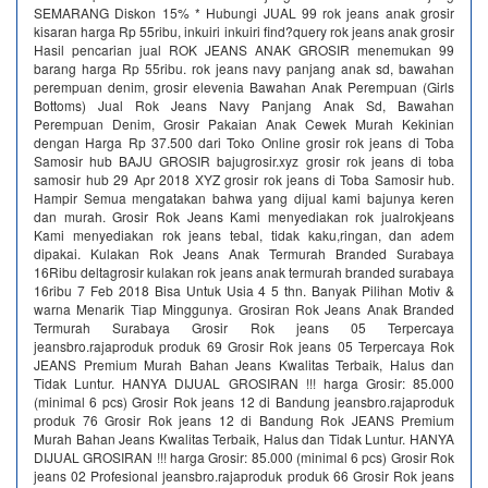
SEMARANG Diskon 15% * Hubungi JUAL 99 rok jeans anak grosir
kisaran harga Rp 55ribu, inkuiri inkuiri find?query rok jeans anak grosir
Hasil pencarian jual ROK JEANS ANAK GROSIR menemukan 99
barang harga Rp 55ribu. rok jeans navy panjang anak sd, bawahan
perempuan denim, grosir elevenia Bawahan Anak Perempuan (Girls
Bottoms) Jual Rok Jeans Navy Panjang Anak Sd, Bawahan
Perempuan Denim, Grosir Pakaian Anak Cewek Murah Kekinian
dengan Harga Rp 37.500 dari Toko Online grosir rok jeans di Toba
Samosir hub BAJU GROSIR bajugrosir.xyz grosir rok jeans di toba
samosir hub 29 Apr 2018 XYZ grosir rok jeans di Toba Samosir hub.
Hampir Semua mengatakan bahwa yang dijual kami bajunya keren
dan murah. Grosir Rok Jeans Kami menyediakan rok jualrokjeans
Kami menyediakan rok jeans tebal, tidak kaku,ringan, dan adem
dipakai. Kulakan Rok Jeans Anak Termurah Branded Surabaya
16Ribu deltagrosir kulakan rok jeans anak termurah branded surabaya
16ribu 7 Feb 2018 Bisa Untuk Usia 4 5 thn. Banyak Pilihan Motiv &
warna Menarik Tiap Minggunya. Grosiran Rok Jeans Anak Branded
Termurah Surabaya Grosir Rok jeans 05 Terpercaya
jeansbro.rajaproduk produk 69 Grosir Rok jeans 05 Terpercaya Rok
JEANS Premium Murah Bahan Jeans Kwalitas Terbaik, Halus dan
Tidak Luntur. HANYA DIJUAL GROSIRAN !!! harga Grosir: 85.000
(minimal 6 pcs) Grosir Rok jeans 12 di Bandung jeansbro.rajaproduk
produk 76 Grosir Rok jeans 12 di Bandung Rok JEANS Premium
Murah Bahan Jeans Kwalitas Terbaik, Halus dan Tidak Luntur. HANYA
DIJUAL GROSIRAN !!! harga Grosir: 85.000 (minimal 6 pcs) Grosir Rok
jeans 02 Profesional jeansbro.rajaproduk produk 66 Grosir Rok jeans