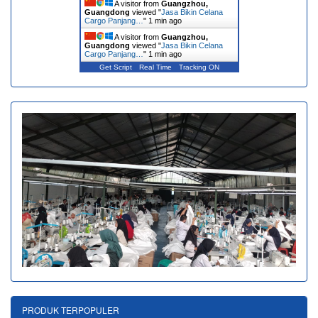
A visitor from
Guangzhou,
Guangdong
viewed "
Jasa Bikin Celana
Cargo Panjang…
"
1 min ago
A visitor from
Guangzhou,
Guangdong
viewed "
Jasa Bikin Celana
Cargo Panjang…
"
1 min ago
Get Script
Real Time
Tracking ON
PRODUK TERPOPULER