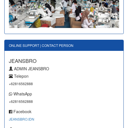
ONLINE SUPPORT | CONTACT PERSON
JEANSBRO
ADMIN JEANSBRO
Telepon
+62816562888
WhatsApp
+62816562888
Facebook
JEANSBRO.IDN