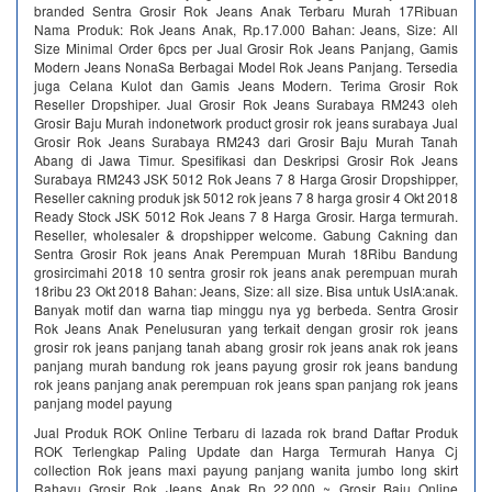
branded Sentra Grosir Rok Jeans Anak Terbaru Murah 17Ribuan
Nama Produk: Rok Jeans Anak, Rp.17.000 Bahan: Jeans, Size: All
Size Minimal Order 6pcs per Jual Grosir Rok Jeans Panjang, Gamis
Modern Jeans NonaSa Berbagai Model Rok Jeans Panjang. Tersedia
juga Celana Kulot dan Gamis Jeans Modern. Terima Grosir Rok
Reseller Dropshiper. Jual Grosir Rok Jeans Surabaya RM243 oleh
Grosir Baju Murah indonetwork product grosir rok jeans surabaya Jual
Grosir Rok Jeans Surabaya RM243 dari Grosir Baju Murah Tanah
Abang di Jawa Timur. Spesifikasi dan Deskripsi Grosir Rok Jeans
Surabaya RM243 JSK 5012 Rok Jeans 7 8 Harga Grosir Dropshipper,
Reseller cakning produk jsk 5012 rok jeans 7 8 harga grosir 4 Okt 2018
Ready Stock JSK 5012 Rok Jeans 7 8 Harga Grosir. Harga termurah.
Reseller, wholesaler & dropshipper welcome. Gabung Cakning dan
Sentra Grosir Rok jeans Anak Perempuan Murah 18Ribu Bandung
grosircimahi 2018 10 sentra grosir rok jeans anak perempuan murah
18ribu 23 Okt 2018 Bahan: Jeans, Size: all size. Bisa untuk UsIA:anak.
Banyak motif dan warna tiap minggu nya yg berbeda. Sentra Grosir
Rok Jeans Anak Penelusuran yang terkait dengan grosir rok jeans
grosir rok jeans panjang tanah abang grosir rok jeans anak rok jeans
panjang murah bandung rok jeans payung grosir rok jeans bandung
rok jeans panjang anak perempuan rok jeans span panjang rok jeans
panjang model payung
Jual Produk ROK Online Terbaru di lazada rok brand Daftar Produk
ROK Terlengkap Paling Update dan Harga Termurah Hanya Cj
collection Rok jeans maxi payung panjang wanita jumbo long skirt
Rahayu Grosir Rok Jeans Anak Rp 22.000 ~ Grosir Baju Online