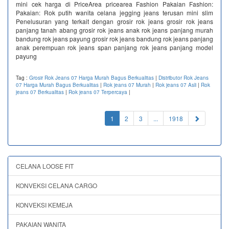
mini cek harga di PriceArea pricearea Fashion Pakaian Fashion:
Pakaian: Rok putih wanita celana jegging jeans terusan mini slim
Penelusuran yang terkait dengan grosir rok jeans grosir rok jeans
panjang tanah abang grosir rok jeans anak rok jeans panjang murah
bandung rok jeans payung grosir rok jeans bandung rok jeans panjang
anak perempuan rok jeans span panjang rok jeans panjang model
payung
Tag :
Grosir Rok Jeans 07 Harga Murah Bagus Berkualitas
|
Distributor Rok Jeans
07 Harga Murah Bagus Berkualitas
|
Rok jeans 07 Murah
|
Rok jeans 07 Asli
|
Rok
jeans 07 Berkualitas
|
Rok jeans 07 Terpercaya
|
(current)
1
2
3
...
1918
CELANA LOOSE FIT
KONVEKSI CELANA CARGO
KONVEKSI KEMEJA
PAKAIAN WANITA