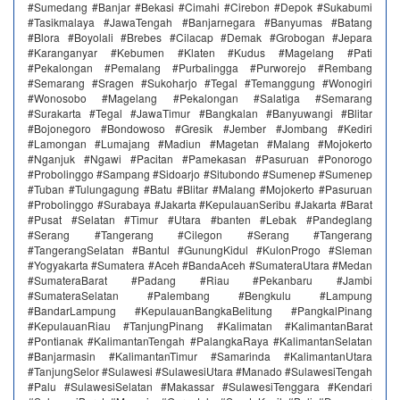
#Sumedang #Banjar #Bekasi #Cimahi #Cirebon #Depok #Sukabumi
#Tasikmalaya #JawaTengah #Banjarnegara #Banyumas #Batang
#Blora #Boyolali #Brebes #Cilacap #Demak #Grobogan #Jepara
#Karanganyar #Kebumen #Klaten #Kudus #Magelang #Pati
#Pekalongan #Pemalang #Purbalingga #Purworejo #Rembang
#Semarang #Sragen #Sukoharjo #Tegal #Temanggung #Wonogiri
#Wonosobo #Magelang #Pekalongan #Salatiga #Semarang
#Surakarta #Tegal #JawaTimur #Bangkalan #Banyuwangi #Blitar
#Bojonegoro #Bondowoso #Gresik #Jember #Jombang #Kediri
#Lamongan #Lumajang #Madiun #Magetan #Malang #Mojokerto
#Nganjuk #Ngawi #Pacitan #Pamekasan #Pasuruan #Ponorogo
#Probolinggo #Sampang #Sidoarjo #Situbondo #Sumenep #Sumenep
#Tuban #Tulungagung #Batu #Blitar #Malang #Mojokerto #Pasuruan
#Probolinggo #Surabaya #Jakarta #KepulauanSeribu #Jakarta #Barat
#Pusat #Selatan #Timur #Utara #banten #Lebak #Pandeglang
#Serang #Tangerang #Cilegon #Serang #Tangerang
#TangerangSelatan #Bantul #GunungKidul #KulonProgo #Sleman
#Yogyakarta #Sumatera #Aceh #BandaAceh #SumateraUtara #Medan
#SumateraBarat #Padang #Riau #Pekanbaru #Jambi
#SumateraSelatan #Palembang #Bengkulu #Lampung
#BandarLampung #KepulauanBangkaBelitung #PangkalPinang
#KepulauanRiau #TanjungPinang #Kalimatan #KalimantanBarat
#Pontianak #KalimantanTengah #PalangkaRaya #KalimantanSelatan
#Banjarmasin #KalimantanTimur #Samarinda #KalimantanUtara
#TanjungSelor #Sulawesi #SulawesiUtara #Manado #SulawesiTengah
#Palu #SulawesiSelatan #Makassar #SulawesiTenggara #Kendari