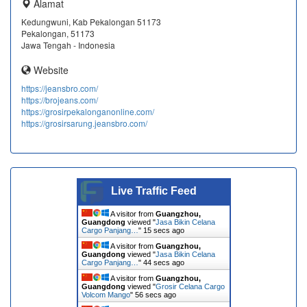
Alamat
Kedungwuni, Kab Pekalongan 51173
Pekalongan, 51173
Jawa Tengah - Indonesia
Website
https://jeansbro.com/
https://brojeans.com/
https://grosirpekalonganonline.com/
https://grosirsarung.jeansbro.com/
Live Traffic Feed
A visitor from
Guangzhou,
Guangdong
viewed "
Jasa Bikin Celana
Cargo Panjang…
"
16 secs ago
A visitor from
Guangzhou,
Guangdong
viewed "
Jasa Bikin Celana
Cargo Panjang…
"
45 secs ago
A visitor from
Guangzhou,
Guangdong
viewed "
Grosir Celana Cargo
Volcom Mango
"
57 secs ago