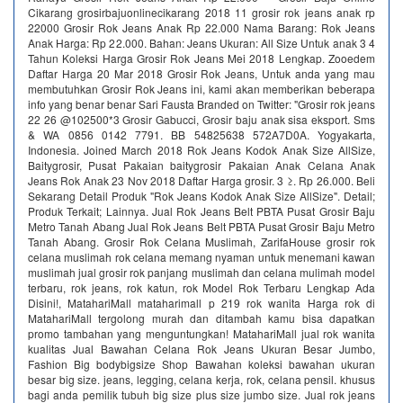
Cikarang grosirbajuonlinecikarang 2018 11 grosir rok jeans anak rp
22000 Grosir Rok Jeans Anak Rp 22.000 Nama Barang: Rok Jeans
Anak Harga: Rp 22.000. Bahan: Jeans Ukuran: All Size Untuk anak 3 4
Tahun Koleksi Harga Grosir Rok Jeans Mei 2018 Lengkap. Zooedem
Daftar Harga 20 Mar 2018 Grosir Rok Jeans, Untuk anda yang mau
membutuhkan Grosir Rok Jeans ini, kami akan memberikan beberapa
info yang benar benar Sari Fausta Branded on Twitter: "Grosir rok jeans
22 26 @102500*3 Grosir Gabucci, Grosir baju anak sisa eksport. Sms
& WA 0856 0142 7791. BB 54825638 572A7D0A. Yogyakarta,
Indonesia. Joined March 2018 Rok Jeans Kodok Anak Size AllSize,
Baitygrosir, Pusat Pakaian baitygrosir Pakaian Anak Celana Anak
Jeans Rok Anak 23 Nov 2018 Daftar Harga grosir. 3 ≥. Rp 26.000. Beli
Sekarang Detail Produk "Rok Jeans Kodok Anak Size AllSize". Detail;
Produk Terkait; Lainnya. Jual Rok Jeans Belt PBTA Pusat Grosir Baju
Metro Tanah Abang Jual Rok Jeans Belt PBTA Pusat Grosir Baju Metro
Tanah Abang. Grosir Rok Celana Muslimah, ZarifaHouse grosir rok
celana muslimah rok celana memang nyaman untuk menemani kawan
muslimah jual grosir rok panjang muslimah dan celana mulimah model
terbaru, rok jeans, rok katun, rok Model Rok Terbaru Lengkap Ada
Disini!, MatahariMall mataharimall p 219 rok wanita Harga rok di
MatahariMall tergolong murah dan ditambah kamu bisa dapatkan
promo tambahan yang menguntungkan! MatahariMall jual rok wanita
kualitas Jual Bawahan Celana Rok Jeans Ukuran Besar Jumbo,
Fashion Big bodybigsize Shop Bawahan koleksi bawahan ukuran
besar big size. jeans, legging, celana kerja, rok, celana pensil. khusus
bagi anda pemilik tubuh big size plus size jumbo size. Jual rok jeans