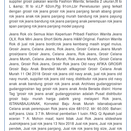
supplier grosir pakaian wanita Fashion Wanita; tersedia 2 ukuran,fit to
L &amp; fit to xl,LP 62cm,Pjg 91cm,Lbr Penelusuran yang terkait
dengan grosir rok jeans grosir rok jeans panjang tanah abang grosir
rok jeans anak rok jeans panjang murah bandung rok jeans payung
grosir rok jeans bandung rok jeans panjang anak perempuan rok jeans
span panjang rok jeans panjang model payung
Jeans Rok olx Semua iklan Keperluan Pribadi Fashion Wanita Jeans
OLX. Rok Mini Jeans Short Skirts Jeans H&M Original. Fashion Wanita
Rok di jual rok jeans bordir,rok jeans kembang masih sngat mulus.
Grosir Jeans, Celana Jeans, Rok Jeans, Grosir Celana Jeans Murah
grosirjeans Grosir Jeans, Celana Jeans, Rok Jeans, Grosir Celana
Jeans Murah, Celana Jeans Murah, Rok Jeans Murah, Grosir Celana
Jeans, Grosir Rok Jeans, Grosir Rok jeans Old navy AFIKA GROSIR
Grosir Baju Anak Branded Murah afikagrosir Grosir Celana Anak
Murah 11 Okt 2018 Grosir rok jeans old navy anak, jual rok jeans old
navy murah, supplier rok jeans old navy, distributor rok jeans old navy
anak anak bandung grosir rok jeans anak Archives gudanggrosiran
gudanggrosiran tag grosir rok jeans anak Anda Berada disini: Home
Tag 'grosir rok jeans anak' gudanggrosiran adalah Pusat distributor
grosir baju murah harga pabrik yang melayani Rok jeans,
ISTANABAJUANAK, Konveksi Baju Anak Murah istanabajuanak
Celana anak perempuan Rok jeans size 681012. Idr: 60.000. Bahan:
soft jeans. Usia: 3 7 th. Minimal pembelian 1 lusin. FAQ. Q: Apakah jual
eceran ? A: Mohon maaf, kami tidak Jual Rok Jeans slideshare
Jualrokjeans jual rok jeans 13 Nov 2018 Jual rok jeans, Jual rok jeans
pendek, Jual rok jeans panjang, Jual rok rok jeans big size, Jual rok