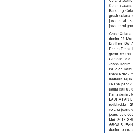
Celana Jeans 
Celana Jeans
Bandung Celan
grosir celana 
jawa barat jake
jawa barat gro
Grosir Celana
denim 28 Mar
Kualitas KW 
Denim Dress I
grosir celana
Gambar Foto C
Jeans Denim Pr
ini telah kam
finance.detik 
lantaran sejak
celana pabrik
mulai dari 85
Pants denim, 
LAURA PANT, h
redblackfull 
celana jeans 
jeans levis 50
Mei 2018 GR
GROSIR JEANS 
denim jeans a