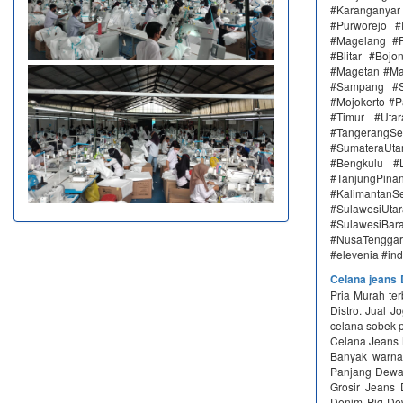
#Karanganya
#Purworejo 
#Magelang #P
#Blitar #Boj
#Magetan #Ma
#Sampang #S
#Mojokerto #P
#Timur #Uta
#TangerangSe
#SumateraUta
#Bengkulu #
#TanjungPin
#KalimantanSe
#SulawesiUtar
#SulawesiBa
#NusaTenggara
#elevenia #in
Celana jeans
Pria Murah ter
Distro. Jual 
celana sobek 
Celana Jeans 
Banyak warna 
Panjang Dewas
Grosir Jean
Denim Pjg Dew