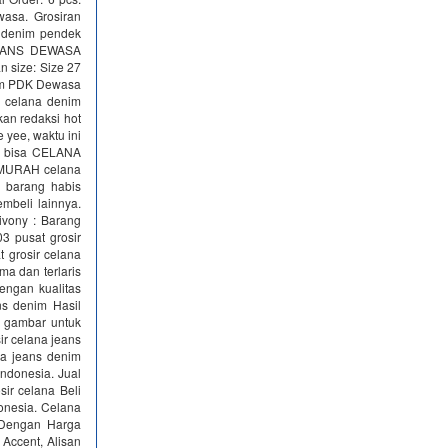
asa. Grosiran
 denim pendek
#JEANS DEWASA
 size: Size 27
nim PDK Dewasa
 celana denim
kan redaksi hot
e yee, waktu ini
pa bisa CELANA
MURAH celana
 barang habis
mbeli lainnya.
ivony : Barang
 pusat grosir
 grosir celana
ma dan terlaris
engan kualitas
ns denim Hasil
l gambar untuk
ir celana jeans
na jeans denim
Indonesia. Jual
ir celana Beli
donesia. Celana
k Dengan Harga
Accent, Alisan