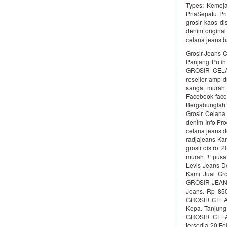
Types: Kemeja
PriaSepatu Pri
grosir kaos di
denim original
celana jeans 
Grosir Jeans C
Panjang Putih
GROSIR CELAN
reseller amp 
sangat murah 
Facebook face
Bergabunglah
Grosir Celana
denim Info Pr
celana jeans 
radjajeans Ka
grosir distro 
murah !!! pusa
Levis Jeans D
Kami Jual Gro
GROSIR JEANS
Jeans. Rp 850
GROSIR CELAN
Kepa. Tanjun
GROSIR CELA
tersedia 20 F