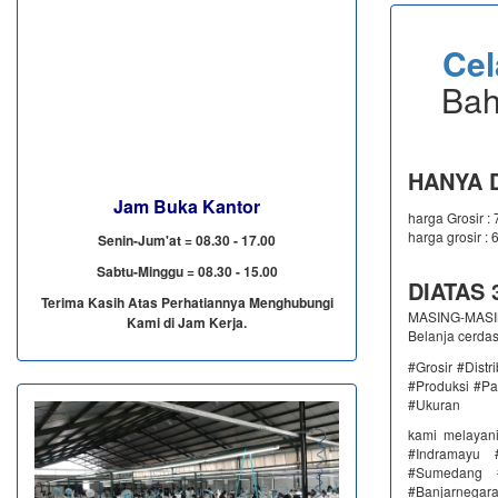
Ce
Bah
HANYA D
Jam Buka Kantor
harga Grosir :
harga grosir : 
Senin-Jum'at = 08.30 - 17.00
Sabtu-Minggu = 08.30 - 15.00
DIATAS 3
Terima Kasih Atas Perhatiannya Menghubungi
MASING-MASING
Kami di Jam Kerja.
Belanja cerda
#Grosir #Dist
#Produksi #Pa
#Ukuran
kami melayan
#Indramayu 
#Sumedang #
#Banjarnega