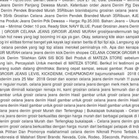
r Jeans Denim Panjang Dewasa Murah. Ketentuan order Jeans Denim Pjg Dew
 Denim Pendek Branded Murah 35Ribuan bisnisbajumu grosiran celana jeans
h 35rib Grosiran Celana Jeans Denim Pendek Branded Murah 35Ribuan. 
Produk: Jeans Denim Pdk Dewasa – Harga: Rp.35.000. Bahan: Jeans – Ukuran
asa – Minimal Order: 10 pcs. Ready Stok: NAVY BLUE. Pusat Grosiran Jeans De
 | GROSIR CELANA JEANS |GROSIR JEANS MURAH grosirjeanstermurah tag
ah hot news yang lagi booming ini aja ya gan. Okay, sekarang kite akan sampai
 ini eiiitsss formal banget yak kayak lagi siaran berita di tipi tipi aja. Langsung aj
 celana pendek yang lagi top aliass meroket peminatnya nih. Apa dan kena
R MURAH celana jeans denim kick Denim shopee CELANA COWOK GROSIR 
kick Denim "Silahkan GAN SIS BOS Beli Produk di MATEZA STORE sebelum
ng lain, Percayalah Untuk membeli di MATEZA STORE. Berikut ini testimoni pe
arang sudah datang @imifriska: Barang cepat sampai, sesuai gambar. Puas @
ROSIR JEANS LEVIS, KICKDENIM, CHEAPMONDAY bajumurahsekalii 2018 03
ickdenim zara 25 Mar 2018 Grosir dan eceran celana jeans denim murah !!! pusat
an reguler murah. celana jeans grosir grosir celana jeans dengan merk merk terna
anyak diminati kalangan remaja ini, kami grosiran celana jeans termurah dan d
mbar untuk grosir celana jeans denim Hasil gambar untuk grosir celana jea
grosir celana jeans denim Hasil gambar untuk grosir celana jeans denim Hasi
jeans denim Hasil gambar untuk grosir celana jeans denim Hasil gambar untuk gros
lana jeans denim grosir Murah dan Terlengkap | Bukalapak bukalapak › Cela
lana jeans denim grosir berkualitas dengan harga murah dari berbagai pelapak di 
denim grosir celana Murah dan Terlengkap bukalapak › Celana jeans denim gros
enim grosir celana berkualitas dengan harga murah dari berbagai pelapak di In
k Pilihan Dan Promonya‎ mataharimall celana denim‎ Nikmati Promo Terbai
ndonesia di Matahari Store! Brands: Nevada, Cole, Rodeo, 3Seconds, Palomino, 