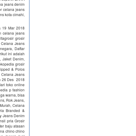
na jeans denim
or celana jeans
ans kota cimahi,
a 19 Mar 2018
 celana jeans
agrosir grosir
r Celana Jeans
negara, Daftar
ikut ini adalah
s, Jaket Denim,
opedia grosir
ipped & Polos
 Celana Jeans
ah 26 Des 2018
ri toko online
edia p fashion
gga warna, bisa
ans, Rok Jeans,
 Murah, Celana
ria Branded &
nny Jeans Denim
sil pria Grosir
er baju atasan
lana chino chino