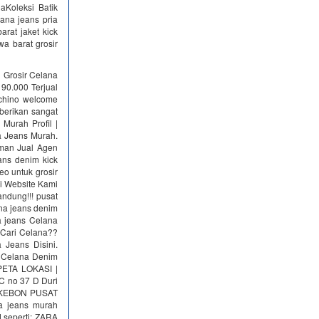
aKoleksi Batik
lana jeans pria
arat jaket kick
wa barat grosir
l Grosir Celana
90.000 Terjual
chino welcome
berikan sangat
Murah Profil |
a Jeans Murah.
man Jual Agen
ans denim kick
o untuk grosir
i Website Kami
ndung!!! pusat
ana jeans denim
na jeans Celana
 Cari Celana??
 Jeans Disini.
 Celana Denim
 PETA LOKASI |
 no 37 D Duri
H KEBON PUSAT
 jeans murah
 seperti: ZARA