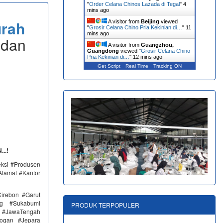
"
Order Celana Chinos Lazada di Tegal
"
4
mins ago
rah
A visitor from
Beijing
viewed
"
Grosir Celana Chino Pria Kekinian di…
"
11
mins ago
 dan
A visitor from
Guangzhou,
Guangdong
viewed "
Grosir Celana Chino
Pria Kekinian di…
"
12 mins ago
Get Script
Real Time
Tracking ON
..!
eksi #Produsen
Alamat #Kantor
irebon #Garut
ng #Sukabumi
PRODUK TERPOPULER
 #JawaTengah
ogan #Jepara