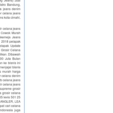
eg Jeans) Jual
stro Bandung,
na jeans denim
or celana jeans
ans kota cimahi,
r celana jeans
h Cowok Murah
skemeja Jeans
r 2018 pelapak
pelapak Update
 Grosir Celana
pilkan. Dibawah
300 Juta Bulan
n ke bisnis ini
menjajal bisnis
ns murah harga
r celana denim
b celana jeans
r celana jeans
supreme grosir
 grosir celana
05 levis 501 25
RANGLER, LEA
at cari celana
Indonesia juga