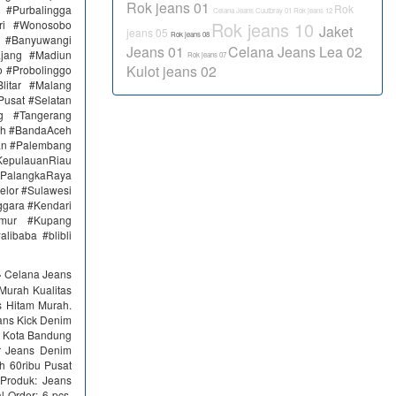
Rok jeans 01
Rok
#Purbalingga
Celana Jeans Cuutbray 01
Rok jeans 12
ri #Wonosobo
Rok jeans 10
Jaket
jeans 05
Rok jeans 08
n #Banyuwangi
Jeans 01
Celana Jeans Lea 02
ajang #Madiun
Rok jeans 07
Kulot jeans 02
 #Probolinggo
itar #Malang
Pusat #Selatan
g #Tangerang
eh #BandaAceh
an #Palembang
epulauanRiau
PalangkaRaya
elor #Sulawesi
ggara #Kendari
imur #Kupang
libaba #blibli
› Celana Jeans
 Murah Kualitas
s Hitam Murah.
ans Kick Denim
i Kota Bandung
ir Jeans Denim
h 60ribu Pusat
roduk: Jeans
 Order: 6 pcs.