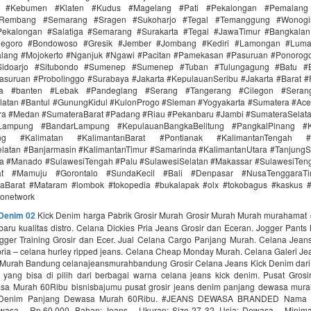
r #Kebumen #Klaten #Kudus #Magelang #Pati #Pekalongan #Pemalang 
#Rembang #Semarang #Sragen #Sukoharjo #Tegal #Temanggung #Wonogi
ekalongan #Salatiga #Semarang #Surakarta #Tegal #JawaTimur #Bangkala
onegoro #Bondowoso #Gresik #Jember #Jombang #Kediri #Lamongan #Lum
lang #Mojokerto #Nganjuk #Ngawi #Pacitan #Pamekasan #Pasuruan #Ponorogo
idoarjo #Situbondo #Sumenep #Sumenep #Tuban #Tulungagung #Batu #Bl
asuruan #Probolinggo #Surabaya #Jakarta #KepulauanSeribu #Jakarta #Barat #
ra #banten #Lebak #Pandeglang #Serang #Tangerang #Cilegon #Seran
latan #Bantul #GunungKidul #KulonProgo #Sleman #Yogyakarta #Sumatera #Ac
ra #Medan #SumateraBarat #Padang #Riau #Pekanbaru #Jambi #SumateraSelat
Lampung #BandarLampung #KepulauanBangkaBelitung #PangkalPinang #K
ang #Kalimatan #KalimantanBarat #Pontianak #KalimantanTengah #
latan #Banjarmasin #KalimantanTimur #Samarinda #KalimantanUtara #TanjungS
a #Manado #SulawesiTengah #Palu #SulawesiSelatan #Makassar #SulawesiTen
rat #Mamuju #Gorontalo #SundaKecil #Bali #Denpasar #NusaTenggaraT
Barat #Mataram #lombok #tokopedia #bukalapak #olx #tokobagus #kaskus #a
donetwork
 Denim 02
Kick Denim harga Pabrik Grosir Murah Grosir Murah Murah murahamat 
baru kualitas distro. Celana Dickies Pria Jeans Grosir dan Eceran. Jogger Pants
Jogger Training Grosir dan Ecer. Jual Celana Cargo Panjang Murah. Celana Jean
pria – celana hurley ripped jeans. Celana Cheap Monday Murah. Celana Galeri Je
Murah Bandung celanajeansmurahbandung Grosir Celana Jeans Kick Denim dar
yang bisa di pilih dari berbagai warna celana jeans kick denim. Pusat Gros
a Murah 60Ribu bisnisbajumu pusat grosir jeans denim panjang dewasa mura
s Denim Panjang Dewasa Murah 60Ribu. #JEANS DEWASA BRANDED Nama P
asa – Rp.60.000. Bahan: Jeans – Ukuran: Size 27 32. Usia: Dewasa – Minimal