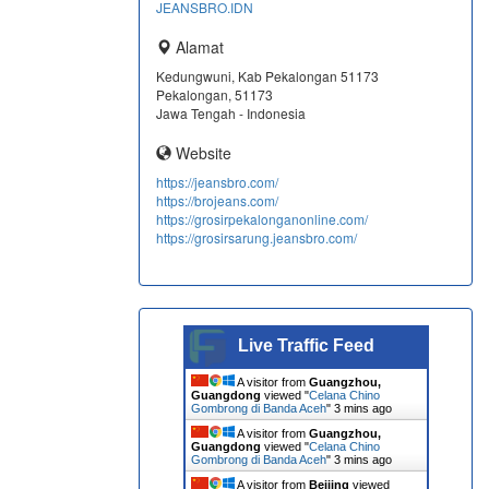
JEANSBRO.IDN
Alamat
Kedungwuni, Kab Pekalongan 51173
Pekalongan, 51173
Jawa Tengah - Indonesia
Website
https://jeansbro.com/
https://brojeans.com/
https://grosirpekalonganonline.com/
https://grosirsarung.jeansbro.com/
Live Traffic Feed
A visitor from
Guangzhou,
Guangdong
viewed "
Celana Chino
Gombrong di Banda Aceh
"
3 mins ago
A visitor from
Guangzhou,
Guangdong
viewed "
Celana Chino
Gombrong di Banda Aceh
"
3 mins ago
A visitor from
Beijing
viewed