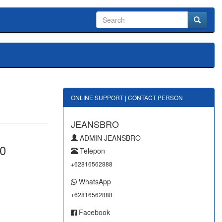
ONLINE SUPPORT | CONTACT PERSON
JEANSBRO
ADMIN JEANSBRO
0
Telepon
+62816562888
WhatsApp
+62816562888
Facebook