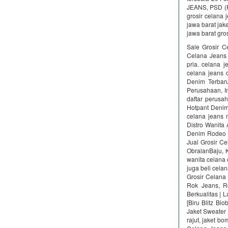
JEANS, PSD (P
grosir celana 
jawa barat jake
jawa barat gro
Sale Grosir 
Celana Jeans
pria. celana 
celana jeans 
Denim Terbaru
Perusahaan, Im
daftar perusah
Hotpant Deni
celana jeans
Distro Wanit
Denim Rodeo A
Jual Grosir C
ObralanBaju, 
wanita celana 
juga beli cela
Grosir Celana
Rok Jeans, R
Berkualitas | 
[Biru Blitz Bi
Jaket Sweater
rajut, jaket bo