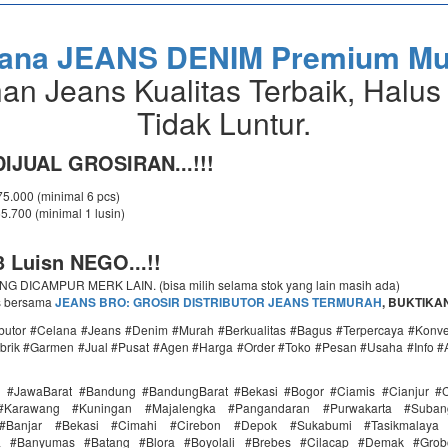
lana JEANS DENIM Premium Mu
an Jeans Kualitas Terbaik, Halus
Tidak Luntur.
IJUAL GROSIRAN...!!!
 75.000 (minimal 6 pcs)
65.700 (minimal 1 lusin)
 Luisn NEGO...!!
 DICAMPUR MERK LAIN. (bisa milih selama stok yang lain masih ada)
s bersama
JEANS BRO: GROSIR
DISTRIBUTOR JEANS TERMURAH
, BUKTIKAN.
ributor #Celana #Jeans #Denim #Murah #Berkualitas #Bagus #Terpercaya #Konv
brik #Garmen #Jual #Pusat #Agen #Harga #Order #Toko #Pesan #Usaha #Info #
i #JawaBarat #Bandung #BandungBarat #Bekasi #Bogor #Ciamis #Cianjur #C
#Karawang #Kuningan #Majalengka #Pangandaran #Purwakarta #Suba
Banjar #Bekasi #Cimahi #Cirebon #Depok #Sukabumi #Tasikmalaya
ra #Banyumas #Batang #Blora #Boyolali #Brebes #Cilacap #Demak #Grob