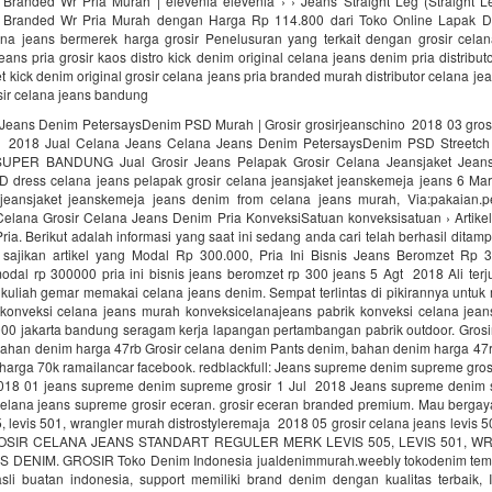
Branded Wr Pria Murah | elevenia elevenia › › Jeans Straight Leg (Straight L
 Branded Wr Pria Murah dengan Harga Rp 114.800 dari Toko Online Lapak Di
a jeans bermerek harga grosir Penelusuran yang terkait dengan grosir cela
jeans pria grosir kaos distro kick denim original celana jeans denim pria distribut
t kick denim original grosir celana jeans pria branded murah distributor celana je
sir celana jeans bandung
 Jeans Denim PetersaysDenim PSD Murah | Grosir grosirjeanschino 2018 03 grosi
 2018 Jual Celana Jeans Celana Jeans Denim PetersaysDenim PSD Streetc
SUPER BANDUNG Jual Grosir Jeans Pelapak Grosir Celana Jeansjaket Jean
D dress celana jeans pelapak grosir celana jeansjaket jeanskemeja jeans 6 Ma
 jeansjaket jeanskemeja jeans denim from celana jeans murah, Via:pakaian.
elana Grosir Celana Jeans Denim Pria KonveksiSatuan konveksisatuan › Artikel
ia. Berikut adalah informasi yang saat ini sedang anda cari telah berhasil ditam
i sajikan artikel yang Modal Rp 300.000, Pria Ini Bisnis Jeans Beromzet Rp 
modal rp 300000 pria ini bisnis jeans beromzet rp 300 jeans 5 Agt 2018 Ali terju
 kuliah gemar memakai celana jeans denim. Sempat terlintas di pikirannya untuk 
 konveksi celana jeans murah konveksicelanajeans pabrik konveksi celana jea
.000 jakarta bandung seragam kerja lapangan pertambangan pabrik outdoor. Grosi
bahan denim harga 47rb Grosir celana denim Pants denim, bahan denim harga 47r
arga 70k ramailancar facebook. redblackfull: Jeans supreme denim supreme grosi
2018 01 jeans supreme denim supreme grosir 1 Jul 2018 Jeans supreme denim 
celana jeans supreme grosir eceran. grosir eceran branded premium. Mau bergaya
5, levis 501, wrangler murah distrostyleremaja 2018 05 grosir celana jeans levis 5
OSIR CELANA JEANS STANDART REGULER MERK LEVIS 505, LEVIS 501, W
DENIM. GROSIR Toko Denim Indonesia jualdenimmurah.weebly tokodenim temp
sli buatan indonesia, support memiliki brand denim dengan kualitas terbaik, 