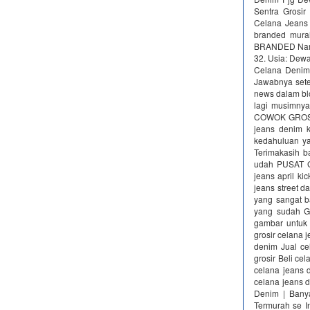
Sentra Grosi
Celana Jeans
branded mura
BRANDED Nama 
32. Usia: Dew
Celana Denim
Jawabnya setel
news dalam blog
lagi musimnya
COWOK GROSI
jeans denim 
kedahuluan ya
Terimakasih b
udah PUSAT G
jeans april k
jeans street d
yang sangat b
yang sudah Ga
gambar untuk 
grosir celana 
denim Jual ce
grosir Beli ce
celana jeans 
celana jeans d
Denim | Banya
Termurah se I