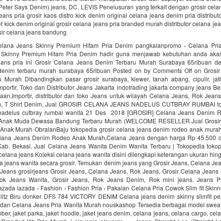
eter Says Denim) jeans, DC, LEVIS Penelusuran yang terkait dengan grosir cela
jeans pria grosir kaos distro kick denim original celana jeans denim pria distribut
t kick denim original grosir celana jeans pria branded murah distributor celana je
sir celana jeans bandung
Celana Jeans Skinny Premium Hitam Pria Denim pangkalanpromo › Celana Pri
 Skinny Premium Hitam Pria Denim hadir guna menjawab kebutuhan anda akan
jeans pria ini Grosir Celana Jeans Denim Terbaru Murah Surabaya 65ribuan delt
denim terbaru murah surabaya 65ribuan Posted on by Comments Off on Grosi
 Murah Dibandingkan pasar grosir surabaya, klewer, tanah abang, cipulir, jati
portir, Toko dan Distributor Jeans Jakarta indotrading jakarta company jeans Ber
aan,Importir, distributor dan toko Jeans untuk wilayah Celana Jeans, Rok Jean
m, T Shirt Denim, Jual GROSIR CELANA JEANS NADELUS CUTBRAY RUMBAI tok
 nadelus cutbray rumbai wanita 21 Des 2018 [GROSIR] Celana Jeans Denim R
a Anak Muda Dewasa Bandung Terbaru Murah (WELCOME RESELLER Jual Grosir
nak Murah ObralanBaju tokopedia grosir celana jeans denim rodeo anak mur
elana Jeans Denim Rodeo Anak Murah,Celana Jeans dengan harga Rp 45.500 da
Kab. Bekasi. Jual Celana Jeans Wanita Denim Wanita Terbaru | Tokopedia tokop
celana jeans Koleksi celana jeans wanita disini dilengkapi keterangan ukuran hin
na jeans wanita secara grosir. Temukan denim jeans yang Grosir Jeans, Celana Je
 Jeans grosirjeans Grosir Jeans, Celana Jeans, Rok Jeans, Grosir Celana Jeans
ok Jeans Wanita, Grosir Jeans, Rok Jeans Denim, Rok mini jeans. Jeans P
Lazada lazada › Fashion › Fashion Pria › Pakaian Celana Pria Cowok Slim fit Ski
oblitz Biru donker DFS 784 VICTORY DENIM Celana jeans denim skinny slimfit pen
 dan Celana Jeans Pria Wanita Murah nouskashop Tersedia berbagai model sweat
mber, jaket parka, jaket hoodie, jaket jeans denim, celana jeans, celana cargo, ce