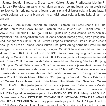
, Jeans, Sepatu, Sneakers, Dress, Jaket Koleksi Jeans PriaBusana Muslim Pri
a Terbaik Penelusuran yang terkait dengan grosir celana jeans denim grosir ce
stro kick denim original celana jeans denim pria distributor celana jeans jawa b
 grosir celana jeans pria branded murah distributor celana jeans kota cimahi, ja
bandung
elana olx › Semua iklan › Keperluan Pribadi › Fashion Pria Grosir Jeans OLX. Jua
 Jeans Denim Pria Cowok Murah. Fashion Pria » Celana Baru Cimahi Kota. Rp 
A JEANS DENIM CHINO (WELCOME fjb.kaskus grosir celana jeans denim 
dropshiper Kami menyediakan produk jeans dengan harga grosir, harga yang kita 
Jadi sangat cocok untuk dijual kembali kepada konsumen Grosir Celana Jeans 
book public Grosir Celana Jeans Murah Lihat profil orang bernama Grosir Celan
 dengan Facebook untuk terhubung dengan Grosir Celana Jeans Murah dan te
 Jeans Denim Kick Denim oleh GUSSTORE indonetwork agen grosir celana je
oduk: Agen Grosir Celana Jeans Denim Kick Denim grosir celana jeans denim Vide
denim 1 Sep 2018 Diupload oleh Celana Jeans Murah Bandung Silahkan Kunjung
mi Supplier Grosir Celana Jeans Grosir dan eceran celana jeans denim murah ba
2018 01 grosir dan eceran celana jeans denim 17 Jan 2018 Grosir dan eceran cel
t grosir celana jeans street dan reguler murah. celana jeans grosir grosir cela
enim Pria Biru Klasik Murah JUAL GROSIR jual grosir murah › Celana Pria Lagi
sir Celana Levis Jeans Denim Pria Murah Biru Klasik. Beli Sekarang Celana
 | JUALAN JEANS jualanjeans Grosir celana jeans. Jual Celana Jeans Murah
000. detail →. Grosir jeans Lihat semua Produk Celana Jeans →. download
A JEANS grosircelanajeans peta lokasi BORNEO JEANS JL Mangga 16 Blok CC
g Duren Jakarta Barat PETA DARI TOMANG SLIPI SENAYAN: PETA DARI ARA
NA JEANS TERMURAH wesleyapparel wesleyapparel 2018 02 grosir celana
eb 2018 Grosir Celana Jeans Murah merupakan Grosir dan suplayer celana brand