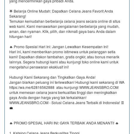
yang mencerminkan gaya pribadi Anda.
🌟 Belanja Online Mudah: Dapatkan Celana Jeans Favorit Anda
Sekarang!
Temukan kemudahan berbelanja celana jeans secara online di situs
web kami. Kami menawarkan pengalaman berbelanja yang mudah,
aman, dan nyaman. Klik, pilih, dan nikmati gaya baru Anda dalam
hitungan hari!
🔥 Promo Spesial Hari Ini: Jangan Lewatkan Kesempatan Ini!
Hari ini, kami memberikan promo istimewa untuk pelanggan setia
kami! Dapatkan diskon tambahan, gratis ongkir, atau bonus menarik
lainnya. Segera hubungi kami atau kunjungi toko online kami untuk
mengetahui penawaran eksklusif ini!
Hubungi Kami Sekarang dan Tingkatkan Gaya Anda!
Jangan biarkan peluang ini terlewatkan! Hubungi kami sekarang di WA
https://wa.me/62816562888​ atau kunjungi WWW.JEANSBRO.COM
untuk memesan celana jeans berkualitas tinggi dan meningkatkan
gaya Anda dengan harga yang tak terkalahkan!
WWW.JEANSBRO.COM - Solusi Celana Jeans Terbaik di Indonesia! 👖
💼
🔥 PROMO SPESIAL HARI INI: GAYA TERBAIK ANDA MENANTI! 🔥
1. Katalog Celana Jeans Berkualitas Tinggi