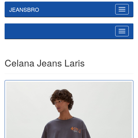
JEANSBRO
Toggle
navigatio
Toggle
navigatio
Celana Jeans Laris