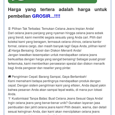
Harga yang tertera adalah harga untuk
pembelian
GROSIR...!!!!
👖 Pilihan Tak Terbatas: Temukan Celana Jeans Impian Anda!
Dari celana jeans panjang yang nyaman hingga celana jeans sobek
yang trendi, kami memiliki segala sesuatu yang Anda cari. Pilih dari
koleksi kami yang beragam, termasuk celana chinos, celana kantor
formal, celana cargo, dan masih banyak lagi! Gaya Anda, pilihan kami!
💰 Harga Bersaing: Grosir dan Diskon Menanti Anda!
Jangan lewatkan kesempatan untuk mendapatkan celana jeans
berkualitas dengan harga yang sangat bersaing! Sebagai pusat grosir
terkemuka, kami memberikan penawaran spesial dan diskon menarik
bagi Anda pengecer dan reseller yang pintar.
🚚 Pengiriman Cepat: Barang Sampai, Gaya Bertambah!
Kami memahami betapa pentingnya mendapatkan produk dengan
cepat. Dengan sistem pengiriman kami yang efisien, Anda dapat yakin
bahwa pesanan Anda akan sampai tepat waktu, di mana pun lokasi
Anda.
👔 Kustomisasi Tanpa Batas: Buat Celana Jeans Sesuai Gaya Anda!
Ingin celana jeans yang benar-benar unik? Gunakan layanan jasa
pembuatan dan jahit celana jeans kami! Pilih desain, warna, dan detail
sesuai keinginan Anda, dan kami akan menciptakan celana jeans