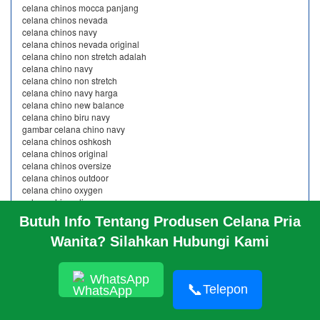
celana chinos mocca panjang
celana chinos nevada
celana chinos navy
celana chinos nevada original
celana chino non stretch adalah
celana chino navy
celana chino non stretch
celana chino navy harga
celana chino new balance
celana chino biru navy
gambar celana chino navy
celana chinos oshkosh
celana chinos original
celana chinos oversize
celana chinos outdoor
celana chino oxygen
celana chino olive
celana pria chinos
Butuh Info Tentang Produsen Celana Pria
harga celana chinos original
celana chinos cardinal original
Wanita? Silahkan Hubungi Kami
celana chino uniqlo original
celana chino pria original
merk celana chino original
WhatsApp
📞
celana chinos pendek murah
Telepon
celana chinos putih
celana chinos pendek motif