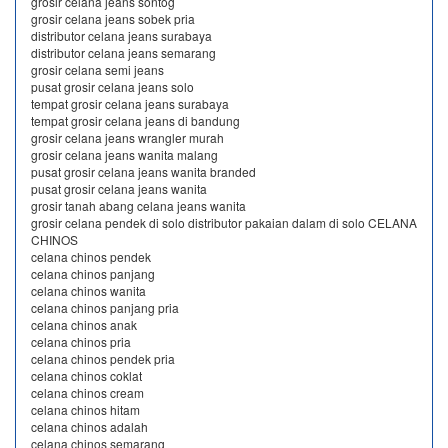
grosir celana jeans sontog
grosir celana jeans sobek pria
distributor celana jeans surabaya
distributor celana jeans semarang
grosir celana semi jeans
pusat grosir celana jeans solo
tempat grosir celana jeans surabaya
tempat grosir celana jeans di bandung
grosir celana jeans wrangler murah
grosir celana jeans wanita malang
pusat grosir celana jeans wanita branded
pusat grosir celana jeans wanita
grosir tanah abang celana jeans wanita
grosir celana pendek di solo distributor pakaian dalam di solo CELANA
CHINOS
celana chinos pendek
celana chinos panjang
celana chinos wanita
celana chinos panjang pria
celana chinos anak
celana chinos pria
celana chinos pendek pria
celana chinos coklat
celana chinos cream
celana chinos hitam
celana chinos adalah
celana chinos semarang