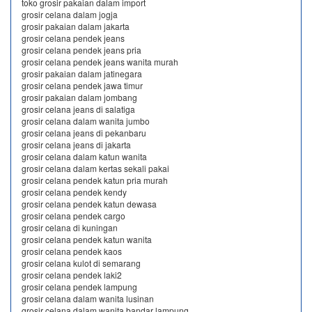
toko grosir pakaian dalam import
grosir celana dalam jogja
grosir pakaian dalam jakarta
grosir celana pendek jeans
grosir celana pendek jeans pria
grosir celana pendek jeans wanita murah
grosir pakaian dalam jatinegara
grosir celana pendek jawa timur
grosir pakaian dalam jombang
grosir celana jeans di salatiga
grosir celana dalam wanita jumbo
grosir celana jeans di pekanbaru
grosir celana jeans di jakarta
grosir celana dalam katun wanita
grosir celana dalam kertas sekali pakai
grosir celana pendek katun pria murah
grosir celana pendek kendy
grosir celana pendek katun dewasa
grosir celana pendek cargo
grosir celana di kuningan
grosir celana pendek katun wanita
grosir celana pendek kaos
grosir celana kulot di semarang
grosir celana pendek laki2
grosir celana pendek lampung
grosir celana dalam wanita lusinan
grosir celana dalam wanita bandar lampung