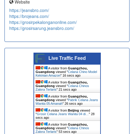
Website
https://jeansbro.com/
https://brojeans.com/
https://grosirpekalonganonline.com/
https://grosirsarung.jeansbro.com/
Live Traffic Feed
A visitor from
Guangzhou,
Guangdong
viewed "
Celana Chino Model
Kekinian Amazon
"
16 secs ago
A visitor from
Guangzhou,
Guangdong
viewed "
Celana Chinos
Zalora Terlaris
"
21 secs ago
A visitor from
Guangzhou,
Guangdong
viewed "
Pabrik Celana Jeans
Wanita 05 Amanah
"
26 secs ago
A visitor from
Beijing
viewed
"
Grosir Celana Jeans Wanita 04 di…
"
28
secs ago
A visitor from
Guangzhou,
Guangdong
viewed "
Celana Chinos
Zalora Terlaris
"
53 secs ago