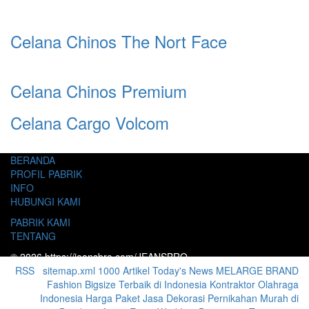
Celana Chinos The Nort Face
Celana Chinos Premium
Celana Cargo Volcom
BERANDA
PROFIL PABRIK
INFO
HUBUNGI KAMI
PABRIK KAMI
TENTANG
© 2026 https://jeansbro.com/JEANSBRO
RSS
|
sitemap.xml
1000 Artikel
Today's News
MELARGE BRAND
Fashion Bigsize Terbaik di Indonesia
Kontraktor Olahraga
Indonesia
Harga Paket Jasa Dekorasi Pernikahan Murah di