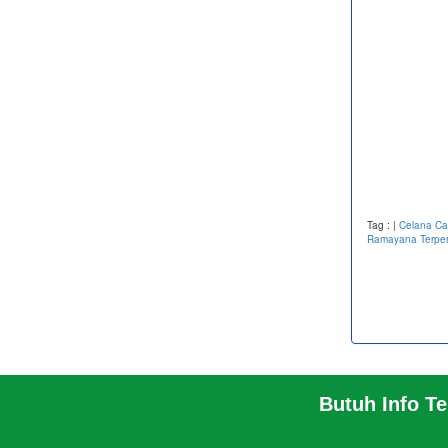
Tag :
|
Celana C
Ramayana Terpe
Butuh Info T
BERANDA
PABRIK
PROFIL PABRIK
TENTA
INFO