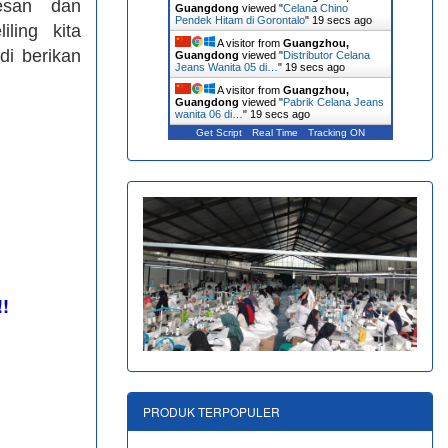
esan dan
Guangdong
viewed "
Celana Chino
Pendek Hitam di Gorontalo
"
20 secs ago
ling kita
A visitor from
Guangzhou,
di berikan
Guangdong
viewed "
Distributor Celana
Jeans Wanita 05 di…
"
20 secs ago
A visitor from
Guangzhou,
Guangdong
viewed "
Pabrik Celana Jeans
wanita 06 di…
"
20 secs ago
Get Script
Real Time
Tracking ON
!!
PRODUK TERPOPULER