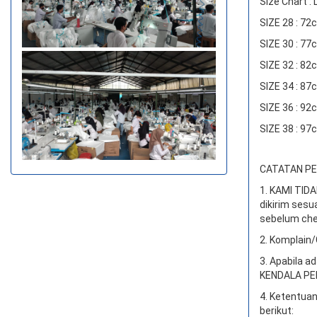
Size Chart :
SIZE 28 : 7
SIZE 30 : 7
SIZE 32 : 8
SIZE 34 : 8
SIZE 36 : 9
SIZE 38 : 9
CATATAN PEN
1. KAMI TI
dikirim sesu
sebelum che
2. Komplain/
3. Apabila a
KENDALA PEN
4. Ketentuan
berikut: