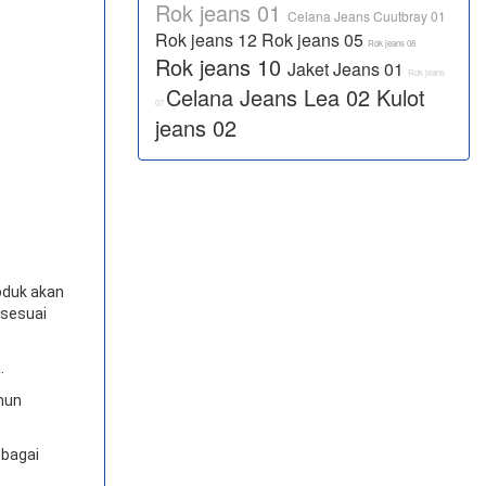
Rok jeans 01
Celana Jeans Cuutbray 01
Rok jeans 12
Rok jeans 05
Rok jeans 08
Rok jeans 10
Jaket Jeans 01
Rok jeans
Celana Jeans Lea 02
Kulot
07
jeans 02
oduk akan
 sesuai
.
amun
ebagai