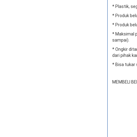
* Plastik, se
* Produk bel
* Produk bel
* Maksimal p
sampai).
* Ongkir di
dari pihak ka
* Bisa tukar
MEMBELI BE