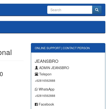
ONLINE SUPPORT | CONTACT PERSON
onal
JEANSBRO
ADMIN JEANSBRO
0
Telepon
+62816562888
WhatsApp
+62816562888
Facebook