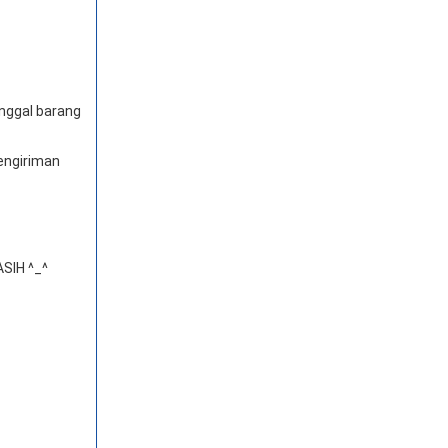
anggal barang
engiriman
SIH ^_^