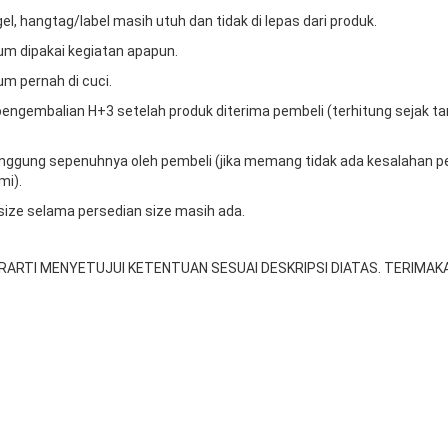
gel, hangtag/label masih utuh dan tidak di lepas dari produk.
um dipakai kegiatan apapun.
um pernah di cuci.
engembalian H+3 setelah produk diterima pembeli (terhitung sejak t
tanggung sepenuhnya oleh pembeli (jika memang tidak ada kesalahan p
mi).
 size selama persedian size masih ada.
RARTI MENYETUJUI KETENTUAN SESUAI DESKRIPSI DIATAS. TERIMAKA