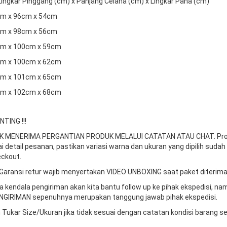
 Lingkar Pinggang (cm) x Panjang Celana (cm) x Lingkar Paha (cm)
2cm x 96cm x 54cm
7cm x 98cm x 56cm
2cm x 100cm x 59cm
7cm x 100cm x 62cm
2cm x 101cm x 65cm
7cm x 102cm x 68cm
TING !!!
DAK MENERIMA PERGANTIAN PRODUK MELALUI CATATAN ATAU CHAT.
Pr
ai detail pesanan, pastikan variasi warna dan ukuran yang dipilih sudah
ckout.
Garansi retur wajib menyertakan VIDEO UNBOXING saat paket diterima
da kendala pengiriman akan kita bantu follow up ke pihak ekspedisi, n
GIRIMAN sepenuhnya merupakan tanggung jawab pihak ekspedisi.
 Tukar Size/Ukuran jika tidak sesuai dengan catatan kondisi barang s