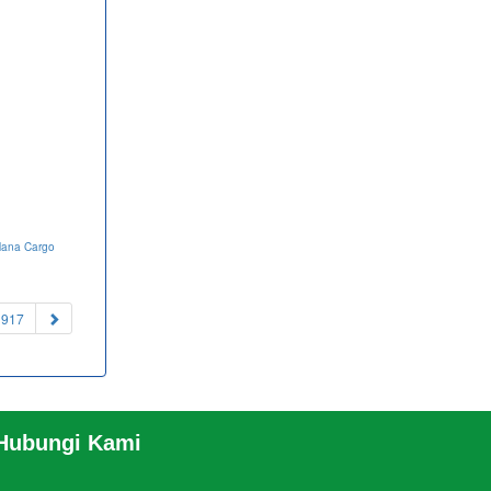
lana Cargo
1917
 Hubungi Kami
RO
RSS
|
sitemap.xml