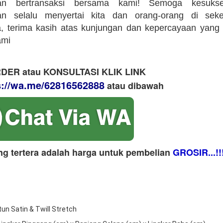
an bertransaksi bersama kami! Semoga kesuks
an selalu menyertai kita dan orang-orang di sekeli
 terima kasih atas kunjungan dan kepercayaan yang 
ami
DER atau KONSULTASI KLIK LINK
s://wa.me/62816562888
​ atau dibawah
ng tertera adalah harga untuk pembelian
GROSIR...!!
tun Satin & Twill Stretch