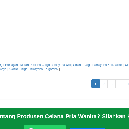
argo Ramayana Murah
|
Celana Cargo Ramayana Asli
|
Celana Cargo Ramayana Berkualitas
|
Ce
rcaya
|
Celana Cargo Ramayana Bergaransi
|
(current)
1
2
3
...
entang Produsen Celana Pria Wanita? Silahkan
 KAMI
© 2026 https://jeansbro.com/JEANSB
NG