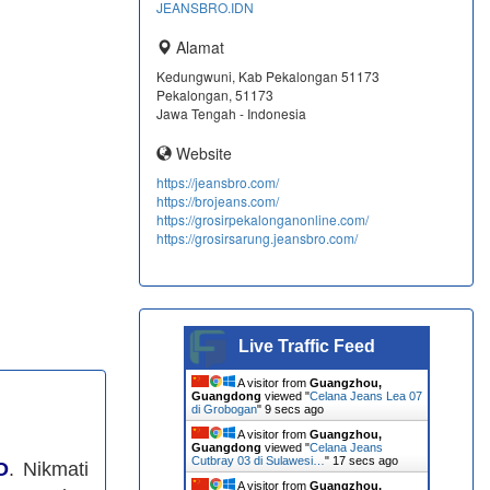
JEANSBRO.IDN
Alamat
Kedungwuni, Kab Pekalongan 51173
Pekalongan, 51173
Jawa Tengah - Indonesia
Website
https://jeansbro.com/
https://brojeans.com/
https://grosirpekalonganonline.com/
https://grosirsarung.jeansbro.com/
Live Traffic Feed
A visitor from
Guangzhou,
Guangdong
viewed "
Celana Jeans Lea 07
di Grobogan
"
10 secs ago
A visitor from
Guangzhou,
Guangdong
viewed "
Celana Jeans
Cutbray 03 di Sulawesi…
"
18 secs ago
O
. Nikmati
A visitor from
Guangzhou,