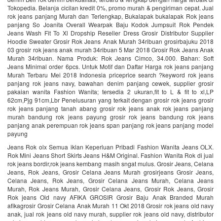
Tokopedia. Belanja cicilan kredit 0%, promo murah & pengiriman cepat. Jual
rok jeans panjang Murah dan Terlengkap, Bukalapak bukalapak Rok jeans
panjang So Joanita Overall Wearpak Baju Kodok Jumpsuit Rok Pendek
Jeans Wash Fit To Xl Dropship Reseller Dress Grosir Distributor Supplier
Hoodie Sweater Grosir Rok Jeans Anak Murah 34ribuan grosirbajuku 2018
03 grosir rok jeans anak murah 34ribuan 5 Mar 2018 Grosir Rok Jeans Anak
Murah 34ribuan. Nama Produk: Rok Jeans Cimco, 34.000. Bahan: Soft
Jeans Minimal order 6pcs. Untuk Motif dan Daftar Harga rok jeans panjang
Murah Terbaru Mei 2018 Indonesia priceprice search ?keyword rok jeans
panjang rok jeans navy, bawahan denim panjang cewek, supplier grosir
pakaian wanita Fashion Wanita; tersedia 2 ukuran,fit to L & fit to xl,LP
62cm,Pjg 91cm,Lbr Penelusuran yang terkait dengan grosir rok jeans grosir
rok jeans panjang tanah abang grosir rok jeans anak rok jeans panjang
murah bandung rok jeans payung grosir rok jeans bandung rok jeans
panjang anak perempuan rok jeans span panjang rok jeans panjang model
payung
Jeans Rok olx Semua iklan Keperluan Pribadi Fashion Wanita Jeans OLX.
Rok Mini Jeans Short Skirts Jeans H&M Original. Fashion Wanita Rok di jual
rok jeans bordir,rok jeans kembang masih sngat mulus. Grosir Jeans, Celana
Jeans, Rok Jeans, Grosir Celana Jeans Murah grosirjeans Grosir Jeans,
Celana Jeans, Rok Jeans, Grosir Celana Jeans Murah, Celana Jeans
Murah, Rok Jeans Murah, Grosir Celana Jeans, Grosir Rok Jeans, Grosir
Rok jeans Old navy AFIKA GROSIR Grosir Baju Anak Branded Murah
afikagrosir Grosir Celana Anak Murah 11 Okt 2018 Grosir rok jeans old navy
anak, jual rok jeans old navy murah, supplier rok jeans old navy, distributor