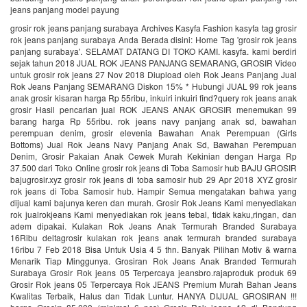
jeans panjang model payung
grosir rok jeans panjang surabaya Archives Kasyfa Fashion kasyfa tag grosir
rok jeans panjang surabaya Anda Berada disini: Home Tag 'grosir rok jeans
panjang surabaya'. SELAMAT DATANG DI TOKO KAMI. kasyfa. kami berdiri
sejak tahun 2018 JUAL ROK JEANS PANJANG SEMARANG, GROSIR Video
untuk grosir rok jeans 27 Nov 2018 Diupload oleh Rok Jeans Panjang Jual
Rok Jeans Panjang SEMARANG Diskon 15% * Hubungi JUAL 99 rok jeans
anak grosir kisaran harga Rp 55ribu, inkuiri inkuiri find?query rok jeans anak
grosir Hasil pencarian jual ROK JEANS ANAK GROSIR menemukan 99
barang harga Rp 55ribu. rok jeans navy panjang anak sd, bawahan
perempuan denim, grosir elevenia Bawahan Anak Perempuan (Girls
Bottoms) Jual Rok Jeans Navy Panjang Anak Sd, Bawahan Perempuan
Denim, Grosir Pakaian Anak Cewek Murah Kekinian dengan Harga Rp
37.500 dari Toko Online grosir rok jeans di Toba Samosir hub BAJU GROSIR
bajugrosir.xyz grosir rok jeans di toba samosir hub 29 Apr 2018 XYZ grosir
rok jeans di Toba Samosir hub. Hampir Semua mengatakan bahwa yang
dijual kami bajunya keren dan murah. Grosir Rok Jeans Kami menyediakan
rok jualrokjeans Kami menyediakan rok jeans tebal, tidak kaku,ringan, dan
adem dipakai. Kulakan Rok Jeans Anak Termurah Branded Surabaya
16Ribu deltagrosir kulakan rok jeans anak termurah branded surabaya
16ribu 7 Feb 2018 Bisa Untuk Usia 4 5 thn. Banyak Pilihan Motiv & warna
Menarik Tiap Minggunya. Grosiran Rok Jeans Anak Branded Termurah
Surabaya Grosir Rok jeans 05 Terpercaya jeansbro.rajaproduk produk 69
Grosir Rok jeans 05 Terpercaya Rok JEANS Premium Murah Bahan Jeans
Kwalitas Terbaik, Halus dan Tidak Luntur. HANYA DIJUAL GROSIRAN !!!