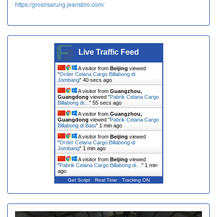
https://grosirsarung.jeansbro.com/
Live Traffic Feed
A visitor from
Beijing
viewed
"
Order Celana Cargo Billabong di
Jombang
"
41 secs ago
A visitor from
Guangzhou,
Guangdong
viewed "
Pabrik Celana Cargo
Billabong di…
"
56 secs ago
A visitor from
Guangzhou,
Guangdong
viewed "
Pabrik Celana Cargo
Billabong di Batu
"
1 min ago
A visitor from
Beijing
viewed
"
Order Celana Cargo Billabong di
Jombang
"
1 min ago
A visitor from
Beijing
viewed
"
Pabrik Celana Cargo Billabong di…
"
1 min
ago
Get Script
Real Time
Tracking ON