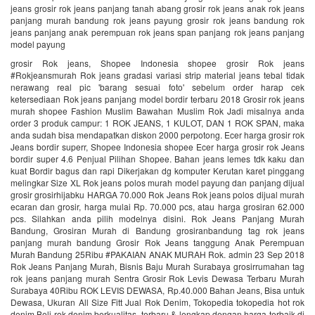
jeans grosir rok jeans panjang tanah abang grosir rok jeans anak rok jeans
panjang murah bandung rok jeans payung grosir rok jeans bandung rok
jeans panjang anak perempuan rok jeans span panjang rok jeans panjang
model payung
grosir Rok jeans, Shopee Indonesia shopee grosir Rok jeans
#Rokjeansmurah Rok jeans gradasi variasi strip material jeans tebal tidak
nerawang real pic 'barang sesuai foto' sebelum order harap cek
ketersediaan Rok jeans panjang model bordir terbaru 2018 Grosir rok jeans
murah shopee Fashion Muslim Bawahan Muslim Rok Jadi misalnya anda
order 3 produk campur: 1 ROK JEANS, 1 KULOT, DAN 1 ROK SPAN, maka
anda sudah bisa mendapatkan diskon 2000 perpotong. Ecer harga grosir rok
Jeans bordir superr, Shopee Indonesia shopee Ecer harga grosir rok Jeans
bordir super 4.6 Penjual Pilihan Shopee. Bahan jeans lemes tdk kaku dan
kuat Bordir bagus dan rapi Dikerjakan dg komputer Kerutan karet pinggang
melingkar Size XL Rok jeans polos murah model payung dan panjang dijual
grosir grosirhijabku HARGA 70.000 Rok Jeans Rok jeans polos dijual murah
ecaran dan grosir, harga mulai Rp. 70.000 pcs, atau harga grosiran 62.000
pcs. Silahkan anda pilih modelnya disini. Rok Jeans Panjang Murah
Bandung, Grosiran Murah di Bandung grosiranbandung tag rok jeans
panjang murah bandung Grosir Rok Jeans tanggung Anak Perempuan
Murah Bandung 25Ribu #PAKAIAN ANAK MURAH Rok. admin 23 Sep 2018
Rok Jeans Panjang Murah, Bisnis Baju Murah Surabaya grosirrumahan tag
rok jeans panjang murah Sentra Grosir Rok Levis Dewasa Terbaru Murah
Surabaya 40Ribu ROK LEVIS DEWASA, Rp.40.000 Bahan Jeans, Bisa untuk
Dewasa, Ukuran All Size Fitt Jual Rok Denim, Tokopedia tokopedia hot rok
denim Beli rok denim berkualitas, terbaru & lengkap dengan harga terbaik di