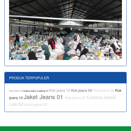
PRODUK TERPOPULER
Rok jeans 12
Rok jeans 05
Rok jeans 08
Rok
Rok jeans 01
Celana Jeans Cuutbray 01
Jaket Jeans 01
Celana Jeans
jeans 10
Rok jeans 07
Lea 02
Kulot jeans 02