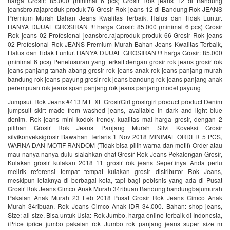
harga Grosir: 85.000 (minimal 6 pcs) Grosir Rok jeans 12 di Bandung
jeansbro.rajaproduk produk 76 Grosir Rok jeans 12 di Bandung Rok JEANS
Premium Murah Bahan Jeans Kwalitas Terbaik, Halus dan Tidak Luntur.
HANYA DIJUAL GROSIRAN !!! harga Grosir: 85.000 (minimal 6 pcs) Grosir
Rok jeans 02 Profesional jeansbro.rajaproduk produk 66 Grosir Rok jeans
02 Profesional Rok JEANS Premium Murah Bahan Jeans Kwalitas Terbaik,
Halus dan Tidak Luntur. HANYA DIJUAL GROSIRAN !!! harga Grosir: 85.000
(minimal 6 pcs) Penelusuran yang terkait dengan grosir rok jeans grosir rok
jeans panjang tanah abang grosir rok jeans anak rok jeans panjang murah
bandung rok jeans payung grosir rok jeans bandung rok jeans panjang anak
perempuan rok jeans span panjang rok jeans panjang model payung
Jumpsuit Rok Jeans #413 M L XL GrosirGirl grosirgirl product product Denim
jumpsuit skirt made from washed jeans, available in dark and light blue
denim. Rok jeans mini kodok trendy, kualitas mal harga grosir, dengan 2
pilihan Grosir Rok Jeans Panjang Murah Silvi Koveksi Grosir
silvikonveksigrosir Bawahan Terlaris 1 Nov 2018 MINIMAL ORDER 5 PCS,
WARNA DAN MOTIF RANDOM (Tidak bisa pilih warna dan motif) Order atau
mau nanya nanya dulu sialahkan chat Grosir Rok Jeans Pekalongan Grosir,
Kulakan grosir kulakan 2018 11 grosir rok jeans Sepertinya Anda perlu
melirik referensi tempat tempat kulakan grosir distributor Rok Jeans,
meskipun letaknya di berbagai kota, tapi bagi pebisnis yang ada di Pusat
Grosir Rok Jeans Cimco Anak Murah 34ribuan Bandung bandungbajumurah
Pakaian Anak Murah 23 Feb 2018 Pusat Grosir Rok Jeans Cimco Anak
Murah 34ribuan. Rok Jeans Cimco Anak IDR 34.000. Bahan: shop jeans,
Size: all size. Bisa untuk Usia: Rok Jumbo, harga online terbaik di Indonesia,
iPrice iprice jumbo pakaian rok Jumbo rok panjang jeans super size m