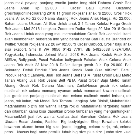
jeans maxi payung panjang wanita jumbo long skirt Rahayu Grosir Rok
Jeans Anak Rp 22.000 ~ Grosir Baju Online Cikarang
grosirbajuonlinecikarang 2018 11 grosir rok jeans anak rp 22000 Grosir Rok
Jeans Anak Rp 22.000 Nama Barang: Rok Jeans Anak Harga: Rp 22.000.
Bahan: Jeans Ukuran: All Size Untuk anak 3 4 Tahun Koleksi Harga Grosir
Rok Jeans Mei 2018 Lengkap. Zooedem Daftar Harga 20 Mar 2018 Grosir
Rok Jeans, Untuk anda yang mau membutuhkan Grosir Rok Jeans ini, kami
akan memberikan beberapa info yang benar benar Sari Fausta Branded on
Twitter: "Grosir rok jeans 22 26 @102500*3 Grosir Gabucci, Grosir baju anak
sisa eksport. Sms & WA 0856 0142 7791. BB 54825638 572A7D0A.
Yogyakarta, Indonesia. Joined March 2018 Rok Jeans Kodok Anak Size
AllSize, Baitygrosir, Pusat Pakaian baitygrosir Pakaian Anak Celana Anak
Jeans Rok Anak 23 Nov 2018 Daftar Harga grosir. 3 ≥. Rp 26.000. Beli
Sekarang Detail Produk "Rok Jeans Kodok Anak Size AllSize". Detail;
Produk Terkait; Lainnya. Jual Rok Jeans Belt PBTA Pusat Grosir Baju Metro
Tanah Abang Jual Rok Jeans Belt PBTA Pusat Grosir Baju Metro Tanah
Abang. Grosir Rok Celana Muslimah, ZarifaHouse grosir rok celana
muslimah rok celana memang nyaman untuk menemani kawan muslimah
jual grosir rok panjang muslimah dan celana mulimah model terbaru, rok
jeans, rok katun, rok Model Rok Terbaru Lengkap Ada Disini!, MatahariMall
mataharimall p 219 rok wanita Harga rok di MatahariMall tergolong murah
dan ditambah kamu bisa dapatkan promo tambahan yang menguntungkan!
MatahariMall jual rok wanita kualitas Jual Bawahan Celana Rok Jeans
Ukuran Besar Jumbo, Fashion Big bodybigsize Shop Bawahan koleksi
bawahan ukuran besar big size. jeans, legging, celana kerja, rok, celana
pensil. khusus bagi anda pemilik tubuh big size plus size jumbo size. Jual