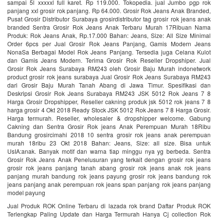
sampai 5l xxxxxl full karet. Rp 119.000. Tokopedia. jual Jumbo pgp rok
panjang xxl grosir rok panjang. Rp 64.000. Grosir Rok Jeans Anak Branded,
Pusat Grosir Distributor Surabaya grosirdistributor tag grosir rok jeans anak
branded Sentra Grosir Rok Jeans Anak Terbaru Murah 17Ribuan Nama
Produk: Rok Jeans Anak, Rp.17.000 Bahan: Jeans, Size: All Size Minimal
Order 6pcs per Jual Grosir Rok Jeans Panjang, Gamis Modern Jeans
NonaSa Berbagai Model Rok Jeans Panjang. Tersedia juga Celana Kulot
dan Gamis Jeans Modern. Terima Grosir Rok Reseller Dropshiper. Jual
Grosir Rok Jeans Surabaya RM243 oleh Grosir Baju Murah indonetwork
product grosir rok jeans surabaya Jual Grosir Rok Jeans Surabaya RM243
dari Grosir Baju Murah Tanah Abang di Jawa Timur. Spesifikasi dan
Deskripsi Grosir Rok Jeans Surabaya RM243 JSK 5012 Rok Jeans 7 8
Harga Grosir Dropshipper, Reseller cakning produk jsk 5012 rok jeans 7 8
harga grosir 4 Okt 2018 Ready Stock JSK 5012 Rok Jeans 7 8 Harga Grosir.
Harga termurah. Reseller, wholesaler & dropshipper welcome. Gabung
Cakning dan Sentra Grosir Rok jeans Anak Perempuan Murah 18Ribu
Bandung grosircimahi 2018 10 sentra grosir rok jeans anak perempuan
murah 18ribu 23 Okt 2018 Bahan: Jeans, Size: all size. Bisa untuk
UsIA:anak. Banyak motif dan warna tiap minggu nya yg berbeda. Sentra
Grosir Rok Jeans Anak Penelusuran yang terkait dengan grosir rok jeans
grosir rok jeans panjang tanah abang grosir rok jeans anak rok jeans
panjang murah bandung rok jeans payung grosir rok jeans bandung rok
jeans panjang anak perempuan rok jeans span panjang rok jeans panjang
model payung
Jual Produk ROK Online Terbaru di lazada rok brand Daftar Produk ROK
Terlengkap Paling Update dan Harga Termurah Hanya Cj collection Rok