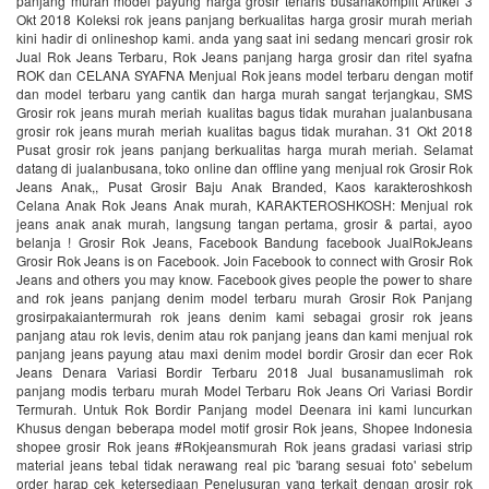
panjang murah model payung harga grosir terlaris busanakomplit Artikel 3
Okt 2018 Koleksi rok jeans panjang berkualitas harga grosir murah meriah
kini hadir di onlineshop kami. anda yang saat ini sedang mencari grosir rok
Jual Rok Jeans Terbaru, Rok Jeans panjang harga grosir dan ritel syafna
ROK dan CELANA SYAFNA Menjual Rok jeans model terbaru dengan motif
dan model terbaru yang cantik dan harga murah sangat terjangkau, SMS
Grosir rok jeans murah meriah kualitas bagus tidak murahan jualanbusana
grosir rok jeans murah meriah kualitas bagus tidak murahan. 31 Okt 2018
Pusat grosir rok jeans panjang berkualitas harga murah meriah. Selamat
datang di jualanbusana, toko online dan offline yang menjual rok Grosir Rok
Jeans Anak,, Pusat Grosir Baju Anak Branded, Kaos karakteroshkosh
Celana Anak Rok Jeans Anak murah, KARAKTEROSHKOSH: Menjual rok
jeans anak anak murah, langsung tangan pertama, grosir & partai, ayoo
belanja ! Grosir Rok Jeans, Facebook Bandung facebook JualRokJeans
Grosir Rok Jeans is on Facebook. Join Facebook to connect with Grosir Rok
Jeans and others you may know. Facebook gives people the power to share
and rok jeans panjang denim model terbaru murah Grosir Rok Panjang
grosirpakaiantermurah rok jeans denim kami sebagai grosir rok jeans
panjang atau rok levis, denim atau rok panjang jeans dan kami menjual rok
panjang jeans payung atau maxi denim model bordir Grosir dan ecer Rok
Jeans Denara Variasi Bordir Terbaru 2018 Jual busanamuslimah rok
panjang modis terbaru murah Model Terbaru Rok Jeans Ori Variasi Bordir
Termurah. Untuk Rok Bordir Panjang model Deenara ini kami luncurkan
Khusus dengan beberapa model motif grosir Rok jeans, Shopee Indonesia
shopee grosir Rok jeans #Rokjeansmurah Rok jeans gradasi variasi strip
material jeans tebal tidak nerawang real pic 'barang sesuai foto' sebelum
order harap cek ketersediaan Penelusuran yang terkait dengan grosir rok