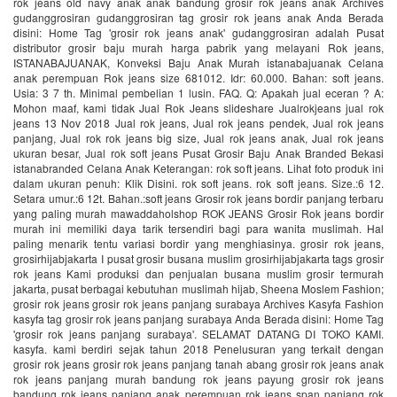
rok jeans old navy anak anak bandung grosir rok jeans anak Archives
gudanggrosiran gudanggrosiran tag grosir rok jeans anak Anda Berada
disini: Home Tag 'grosir rok jeans anak' gudanggrosiran adalah Pusat
distributor grosir baju murah harga pabrik yang melayani Rok jeans,
ISTANABAJUANAK, Konveksi Baju Anak Murah istanabajuanak Celana
anak perempuan Rok jeans size 681012. Idr: 60.000. Bahan: soft jeans.
Usia: 3 7 th. Minimal pembelian 1 lusin. FAQ. Q: Apakah jual eceran ? A:
Mohon maaf, kami tidak Jual Rok Jeans slideshare Jualrokjeans jual rok
jeans 13 Nov 2018 Jual rok jeans, Jual rok jeans pendek, Jual rok jeans
panjang, Jual rok rok jeans big size, Jual rok jeans anak, Jual rok jeans
ukuran besar, Jual rok soft jeans Pusat Grosir Baju Anak Branded Bekasi
istanabranded Celana Anak Keterangan: rok soft jeans. Lihat foto produk ini
dalam ukuran penuh: Klik Disini. rok soft jeans. rok soft jeans. Size.:6 12.
Setara umur.:6 12t. Bahan.:soft jeans Grosir rok jeans bordir panjang terbaru
yang paling murah mawaddaholshop ROK JEANS Grosir Rok jeans bordir
murah ini memiliki daya tarik tersendiri bagi para wanita muslimah. Hal
paling menarik tentu variasi bordir yang menghiasinya. grosir rok jeans,
grosirhijabjakarta I pusat grosir busana muslim grosirhijabjakarta tags grosir
rok jeans Kami produksi dan penjualan busana muslim grosir termurah
jakarta, pusat berbagai kebutuhan muslimah hijab, Sheena Moslem Fashion;
grosir rok jeans grosir rok jeans panjang surabaya Archives Kasyfa Fashion
kasyfa tag grosir rok jeans panjang surabaya Anda Berada disini: Home Tag
'grosir rok jeans panjang surabaya'. SELAMAT DATANG DI TOKO KAMI.
kasyfa. kami berdiri sejak tahun 2018 Penelusuran yang terkait dengan
grosir rok jeans grosir rok jeans panjang tanah abang grosir rok jeans anak
rok jeans panjang murah bandung rok jeans payung grosir rok jeans
bandung rok jeans panjang anak perempuan rok jeans span panjang rok