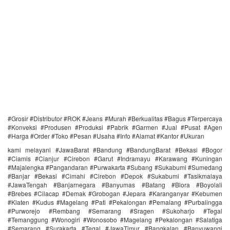
#Grosir #Distributor #ROK #Jeans #Murah #Berkualitas #Bagus #Terpercaya
#Konveksi #Produsen #Produksi #Pabrik #Garmen #Jual #Pusat #Agen
#Harga #Order #Toko #Pesan #Usaha #Info #Alamat #Kantor #Ukuran
kami melayani #JawaBarat #Bandung #BandungBarat #Bekasi #Bogor
#Ciamis #Cianjur #Cirebon #Garut #Indramayu #Karawang #Kuningan
#Majalengka #Pangandaran #Purwakarta #Subang #Sukabumi #Sumedang
#Banjar #Bekasi #Cimahi #Cirebon #Depok #Sukabumi #Tasikmalaya
#JawaTengah #Banjarnegara #Banyumas #Batang #Blora #Boyolali
#Brebes #Cilacap #Demak #Grobogan #Jepara #Karanganyar #Kebumen
#Klaten #Kudus #Magelang #Pati #Pekalongan #Pemalang #Purbalingga
#Purworejo #Rembang #Semarang #Sragen #Sukoharjo #Tegal
#Temanggung #Wonogiri #Wonosobo #Magelang #Pekalongan #Salatiga
#Semarang #Surakarta #Tegal #JawaTimur #Bangkalan #Banyuwangi