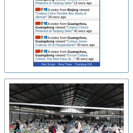
Pinterest di Tanjung Selor
"
13 secs ago
A visitor from
Beijing
viewed
"
Celana Chino Pendek Abu Muda di
Sleman
"
29 secs ago
A visitor from
Guangzhou,
Guangdong
viewed "
Celana Chinos
Pinterest di Tanjung Selor
"
43 secs ago
A visitor from
Guangzhou,
Guangdong
viewed "
Celana Jeans
Cutbray 03 di Pangandaran
"
44 secs ago
A visitor from
Guangzhou,
Guangdong
viewed "
Grosir Celana
Chinos The Nort Face di…
"
46 secs ago
Get Script
Real Time
Tracking ON