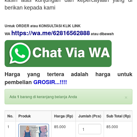
kasih atas kunjungan dan kepercayaan yang di
berikan kepada kami
Untuk ORDER atau KONSULTASI KLIK LINK
https://wa.me/62816562888
WA
​ atau dibawah
Harga yang tertera adalah harga untuk
pembelian
GROSIR...!!!!
×
Ada
1
barang di keranjang belanja Anda
No.
Produk
Harga (Rp)
Jumlah (Pcs)
Sub Total (Rp)
1
85.000
85.000