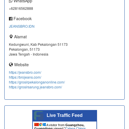
WhatsApp
+62816562888
Facebook
JEANSBRO.IDN
Alamat
Kedungwuni, Kab Pekalongan 51173
Pekalongan, 51173
Jawa Tengah - Indonesia
Website
https://jeansbro.com/
https://brojeans.com/
https://grosirpekalonganonline.com/
https://grosirsarung.jeansbro.com/
Live Traffic Feed
A visitor from
Guangzhou,
Guangdong
viewed "
Celana Chinos