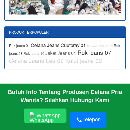
PRODUK TERPOPULER
Celana Jeans Cuutbray 01
Rok jeans 01
Rok
Rok jeans 12
Rok jeans 05
Rok jeans 07
Jaket Jeans 01
jeans 08
Rok jeans 10
Celana Jeans Lea 02
Kulot jeans 02
Butuh Info Tentang Produsen Celana Pria
BERANDA
Wanita? Silahkan Hubungi Kami
PROFIL PABRIK
INFO
HUBUNGI KAMI
WhatsApp
📞
Telepon
PABRIK KAMI
TENTANG