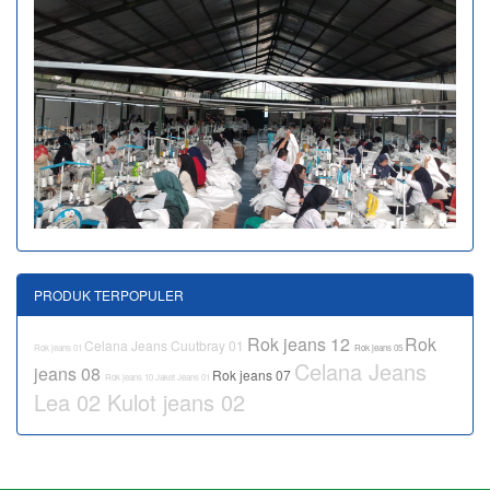
PRODUK TERPOPULER
Rok jeans 12
Rok
Celana Jeans Cuutbray 01
Rok jeans 01
Rok jeans 05
Celana Jeans
jeans 08
Rok jeans 07
Rok jeans 10
Jaket Jeans 01
Lea 02
Kulot jeans 02