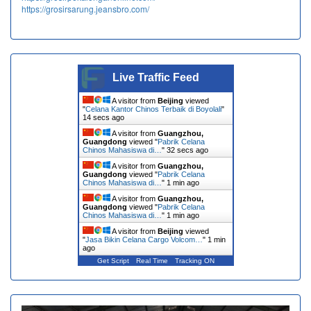
https://grosirsarung.jeansbro.com/
Live Traffic Feed
A visitor from
Beijing
viewed
"
Celana Kantor Chinos Terbaik di Boyolali
"
15 secs ago
A visitor from
Guangzhou,
Guangdong
viewed "
Pabrik Celana
Chinos Mahasiswa di…
"
33 secs ago
A visitor from
Guangzhou,
Guangdong
viewed "
Pabrik Celana
Chinos Mahasiswa di…
"
1 min ago
A visitor from
Guangzhou,
Guangdong
viewed "
Pabrik Celana
Chinos Mahasiswa di…
"
1 min ago
A visitor from
Beijing
viewed
"
Jasa Bikin Celana Cargo Volcom…
"
1 min
ago
Get Script
Real Time
Tracking ON