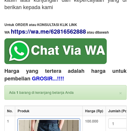
kasih atas kunjungan dan kepercayaan yang di
berikan kepada kami
Untuk ORDER atau KONSULTASI KLIK LINK
https://wa.me/62816562888
WA
​ atau dibawah
Harga yang tertera adalah harga untuk
pembelian
GROSIR...!!!!
×
Ada
1
barang di keranjang belanja Anda
No.
Produk
Harga (Rp)
Jumlah (Pcs)
1
100.000