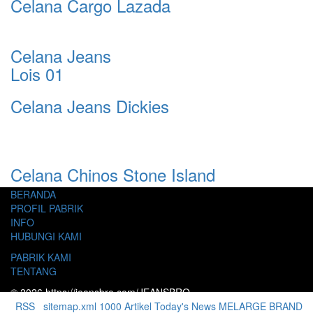
Celana Cargo Lazada
Celana Jeans
Lois 01
Celana Jeans Dickies
Celana Chinos Stone Island
BERANDA
PROFIL PABRIK
INFO
HUBUNGI KAMI
PABRIK KAMI
TENTANG
© 2026 https://jeansbro.com/JEANSBRO
RSS
|
sitemap.xml
1000 Artikel
Today's News
MELARGE BRAND