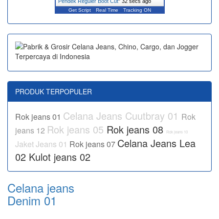
Pendek Reguler Boot Cut
"
32 secs ago
Get Script
Real Time
Tracking ON
PRODUK TERPOPULER
Celana Jeans Cuutbray 01
Rok jeans 01
Rok
Rok jeans 05
Rok jeans 08
jeans 12
Rok jeans 10
Celana Jeans Lea
Jaket Jeans 01
Rok jeans 07
02
Kulot jeans 02
Celana jeans
Denim 01