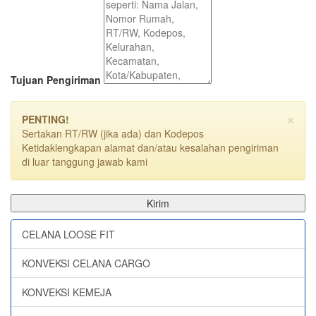
Tujuan Pengiriman
×
PENTING!
Sertakan RT/RW (jika ada) dan Kodepos
Ketidaklengkapan alamat dan/atau kesalahan pengiriman
di luar tanggung jawab kami
Kirim
CELANA LOOSE FIT
KONVEKSI CELANA CARGO
KONVEKSI KEMEJA