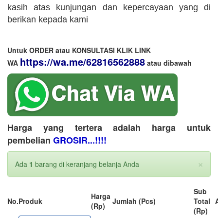
kasih atas kunjungan dan kepercayaan yang di
berikan kepada kami
Untuk ORDER atau KONSULTASI KLIK LINK
https://wa.me/62816562888
WA
​ atau dibawah
Harga yang tertera adalah harga untuk
pembelian
GROSIR...!!!!
×
Ada
1
barang di keranjang belanja Anda
Sub
Harga
No.
Produk
Jumlah (Pcs)
Total
(Rp)
(Rp)