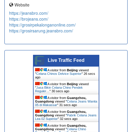
Website
https://jeansbro.com/
https://brojeans.com/
https://grosirpekalonganonline.com/
https://grosirsarung.jeansbro.com/
Live Traffic Feed
A visitor from
Beijing
viewed
"
Celana Chinos Delvice Superior
"
26 secs
ago
A visitor from
Beijing
viewed
"
Jasa Bikin Celana Chino Pendek
Reguler…
"
30 secs ago
A visitor from
Guangzhou,
Guangdong
viewed "
Celana Jeans Wanita
05 di Makassar
"
31 secs ago
A visitor from
Guangzhou,
Guangdong
viewed "
Pabrik Celana Jeans
Lea 02 Superior
"
32 secs ago
A visitor from
Guangzhou,
Guangdong
viewed "
Celana Chino